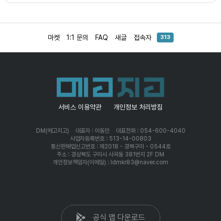
마켓
1:1 문의
FAQ
새글
접속자
313
서비스 이용약관
개인정보 처리방침
DM(메고지고)
대표자 : 이동민
대표전화 : 054-600-4040
사업자등록번호 : 513-14-00803
통신판매업신고번호 : 제2018 - 경북구미 - 0544호
주소 : 경상북도 구미시 사곡동 381번지 2F DM
개인정보책임자(이메일) : ldmkr83@naver.com
공식 앱 다운로드