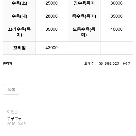
수육(소)
25000
양수육특미
30000
수육(대)
28000
족수육(특미)
35000
꼬리수육(특
35000
모듬수육(특
40000
미)
미)
꼬리찜
43000
-
-
관리자
오래 전
665,023
7
목록
이전글
구루구루
2018.10.05