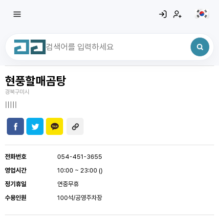
현풍할매곰탕
최근 검색어
전체삭제
경북구미시
최근 검색어가 없습니다.
|||||
전화번호
054-451-3655
영업시간
10:00 ~ 23:00 ()
정기휴일
연중무휴
수용인원
100석/공영주차장