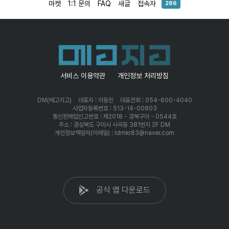
마켓
1:1 문의
FAQ
새글
접속자
286
서비스 이용약관
개인정보 처리방침
DM(메고지고)
대표자 : 이동민
대표전화 : 054-600-4040
사업자등록번호 : 513-14-00803
통신판매업신고번호 : 제2018 - 경북구미 - 0544호
주소 : 경상북도 구미시 사곡동 381번지 2F DM
개인정보책임자(이메일) : ldmkr83@naver.com
공식 앱 다운로드