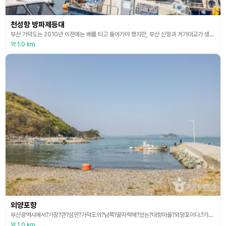
천성항 방파제등대
부산 가덕도는 2010년 이전에는 배를 타고 들어가야 했지만, 부산 신항과 거가대교가 생기면서 자동차로 오갈 수 있다. 가덕도에 위치한 천성항 방파제 등대는 부산광역시의 기념물인 천성진성의 망루를 형상화한 조형 등대로, 일명 ‘망루등대’라고 불린다. 국가 어항인 천성항을 드나드는 선박의 안전 항해를 위해 등대 불빛을 밝히고 있다. 방파제 곳곳에 천성항을 상징하는 다양한 조형 작품이 설치되어 있는데, 주로 갈매기를 귀엽게 형상화했다. 천성항의 명물 ‘갈매
약 1.0 km
외양포항
부산광역시에서?가장?큰?섬인?가덕도의?남쪽?끝자락에?있는?대항마을?외양포이다.?가덕도는?면적이?21.073㎢의?규모이며?해안선?길이는?36㎞이다.?지명의?유래는?예로부터?섬에?더덕이?많다?하여?이름을?붙였다고?한다. 가덕도는 천가산의 연대봉(459.4m), 국수봉(269m)을 중심으로 산지가?많은?섬이다.?아동섬과?동두말?가덕도?등대?주변에?절벽과?기암괴석?그리고?서남쪽의?외양포?해수욕장과?솔섬?천수?말코바위가?아름다운?풍광을?자랑한다. 가덕도는?아픈?
약 1.0 km