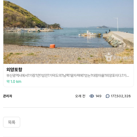
외양포항
부산광역시에서?가장?큰?섬인?가덕도의?남쪽?끝자락에?있는?대항마을?외양포이다.?가덕도는?면적이?21.073㎢의?규모이며?해안선?길이는?36㎞이다.?지명의?유래는?예로부터?섬에?더덕이?많다?하여?이름을?붙였다고?한다. 가덕도는 천가산의 연대봉(459.4m), 국수봉(269m)을 중심으로 산지가?많은?섬이다.?아동섬과?동두말?가덕도?등대?주변에?절벽과?기암괴석?그리고?서남쪽의?외양포?해수욕장과?솔섬?천수?말코바위가?아름다운?풍광을?자랑한다. 가덕도는?아픈?
약 1.0 km
관리자
오래 전
149
177,502,328
목록