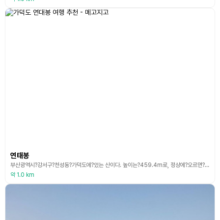
연태봉
부산광역시?강서구?천성동?가덕도에?있는 산이다. 높이는?459.4m로, 정상에?오르면?남해의?섬들과?거제?해금강이?한눈에?내려다보인다. 부산광역시에서?가깝고?천천히?오르더라도?4시간?정도면?종주할?수?있어?가족이?함께?산행하기에?적당하다. 천성?선착장에서?내려?오른쪽으로?해안도로를?따라가면?산행?안내도?간판이?나온다. 간판을?따라?산행로를?10여?분?올라?임도를?거쳐?왼쪽으로?오르면?산불감시초소가?있다. 그곳에서?가파른?산길을?올라?낙타 등?바위를?지나
약 1.0 km