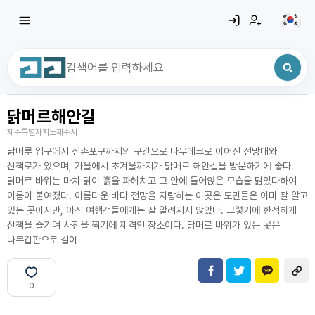
닭머르해안길
최근 검색어
전체삭제
제주특별자치도제주시
최근 검색어가 없습니다.
닭머루 입구에서 신촌포구까지의 구간으로 나무데크로 이어진 전망대와
산책로가 있으며, 가을에서 초겨울까지가 닭머르 해안길을 방문하기에 좋다.
닭머르 바위는 마치 닭이 흙을 파헤치고 그 안에 들어앉은 모습을 닮았다하여
이름이 붙여졌다. 아름다운 바다 전망을 자랑하는 이곳은 도민들은 이미 잘 알고
있는 곳이지만, 아직 여행객들에게는 잘 알려지지 않았다. 그렇기에 한적하게
산책을 즐기며 사진을 찍기에 제격인 장소이다. 닭머르 바위가 있는 곳은
나무갑판으로 길이
0