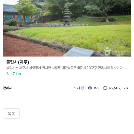
불탑사(제주)
불탑사는 제주시 삼양동에 위치한 사찰로 대한불교조계종 제23교구 관음사의 말사이다. 불탑사는 원당봉 기슭에 자리하고 있다. 불탑사의 원찰인 원당사는 고려 말 제주도의 3대 사찰 중 하나였다. 1948년에 발생한 제주 4.3 사건 당시 사찰 대부분이 파손되었으며 1953년에 재건했다. 이후 여러 차례의 보수와 확장 작업을 거쳐 오늘에 이른다. 현재 경내에는 대웅전, 요사채, 종각, 천왕문 등이 있으며 특히 이곳에 보존된 오층석탑은 제주도 유일의 고려시대
약 1.7 km
관리자
오래 전
152
177,502,328
목록