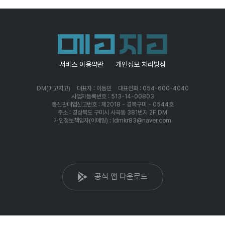
서비스 이용약관
개인정보 처리방침
DM(메고지고)
대표자 : 이동민
대표전화 : 054-600-4040
사업자등록번호 : 513-14-00803
통신판매업신고번호 : 제2018 - 경북구미 - 0544호
주소 : 경상북도 구미시 사곡동 381번지 2F DM
개인정보책임자(이메일) : ldmkr83@naver.com
공식 앱 다운로드