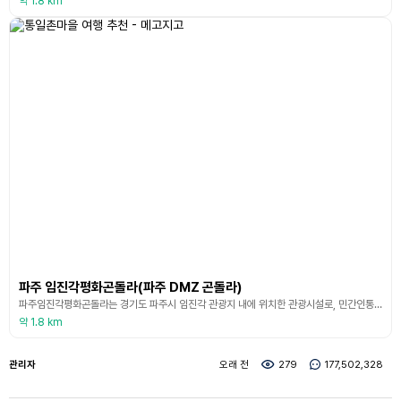
약 1.8 km
파주 임진각평화곤돌라(파주 DMZ 곤돌라)
파주임진각평화곤돌라는 경기도 파주시 임진각 관광지 내에 위치한 관광시설로, 민간인통제구역을 넘나드는 국내 최초의 곤돌라이다. 이 곤돌라는 임진각과 캠프그리브스를 연결하며, 탑승객이 DMZ 일원의 역사와 자연을 동시에 체험할 수 있도록 설계된 안보·평화 관광 콘텐츠이다. 곤돌라를 타고 임진강을 가로지르는 동안 철책선과 감시초소, 분단의 흔적들이 한눈에 들어오며, 남북 분단의 현실을 생생하게 느낄 수 있는 장소이다. 일반 캐빈 외에도 바닥이 투명한 크리스탈
약 1.8 km
관리자
오래 전
279
177,502,328