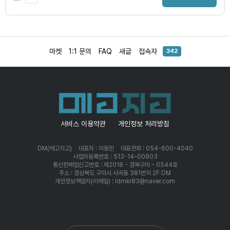
마켓
1:1 문의
FAQ
새글
접속자
342
서비스 이용약관
개인정보 처리방침
DM(메고지고)
대표자 : 이동민
대표전화 : 054-600-4040
사업자등록번호 : 513-14-00803
통신판매업신고번호 : 제2018 - 경북구미 - 0544호
주소 : 경상북도 구미시 사곡동 381번지 2F DM
개인정보책임자(이메일) : ldmkr83@naver.com