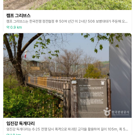
캠프 그리브스
캠프 그리브스는 한국전쟁 정전협정 후 50여 년간 미 2사단 506 보병대대가 주둔해 오다 2004년 미군의 철수 이후 2007년 8월 한국 정부에 반환된 곳이다. 장교 숙소, 생활관과 체육관 등 다양한 군 시설이 그대로 보존되어 근대문화유산으로서 문화적 가치가 충분하다는 특성을 살려 민간인을 위한 평화 안보 체험시설로 변신했다. 이곳은 남북 간의 충돌을 막기 위해 만들어진 비무장지대, DMZ 남방한계선에서 불과 2㎞ 떨어진 곳에 위치해 있으며, 파주
약 0.9 km
임진강 독개다리
임진강 독개다리는 6·25 전쟁 당시 폭격으로 파괴된 교각을 활용하여 길이 105m, 폭 5m로 전쟁 전 철교의 형태를 재현해 만든 관광형 인도교이다. 과거, 현재, 미래로 구성된 다리를 걸으며 전쟁의 상흔과 평화의 소중함을 느낄 수 있도록 했다. 통일에 대한 염원과 미래지향적 의미를 담아 만든 이곳은 별도 출입 허가 절차 없이 민통선 내 풍광을 자유로이 즐길 수 있는 관광시설이다.