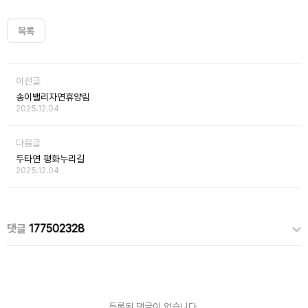
목록
이전글
송이밸리자연휴양림
2025.12.04
다음글
두타연 평화누리길
2025.12.04
댓글
177502328
등록된 댓글이 없습니다.