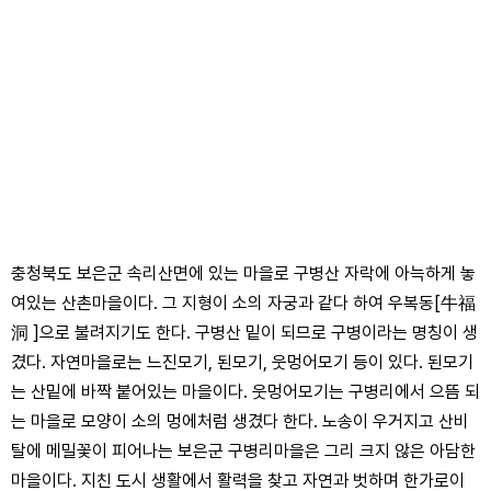
충청북도 보은군 속리산면에 있는 마을로 구병산 자락에 아늑하게 놓
여있는 산촌마을이다. 그 지형이 소의 자궁과 같다 하여 우복동[牛福
洞 ]으로 불려지기도 한다. 구병산 밑이 되므로 구병이라는 명칭이 생
겼다. 자연마을로는 느진모기, 된모기, 웃멍어모기 등이 있다. 된모기
는 산밑에 바짝 붙어있는 마을이다. 웃멍어모기는 구병리에서 으뜸 되
는 마을로 모양이 소의 멍에처럼 생겼다 한다. 노송이 우거지고 산비
탈에 메밀꽃이 피어나는 보은군 구병리마을은 그리 크지 않은 아담한
마을이다. 지친 도시 생활에서 활력을 찾고 자연과 벗하며 한가로이