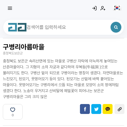
구병리아름마을
최근 검색어
전체삭제
충청북도보은군
최근 검색어가 없습니다.
충청북도 보은군 속리산면에 있는 마을로 구병산 자락에 아늑하게 놓여있는
산촌마을이다. 그 지형이 소의 자궁과 같다하여 우복동(牛福洞 )으로
불려지기도 한다. 구병산 밑이 되므로 구병이라는 명칭이 생겼다. 자연마을로는
느진모기, 된모기, 웃멍어모기 등이 있다. 된모기는 산밑에 바짝 붙어있는
마을이다. 웃멍어모기는 구병리에서 으뜸 되는 마을로 모양이 소의 멍에처럼
생겼다 한다. 노송이 우거지고 산비탈에 메밀꽃이 피어나는 보은군
구병리마을은 그리 크지 않은
0