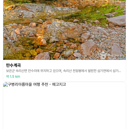
만수계곡
보은군 속리산면 만수리에 위치하고 있으며, 속리산 천왕봉에서 발원한 삼가천에서 삼가저수지에 이르는 4㎞의 계곡이다. 만수를 누린다고 하여 만수계곡이라고 하며 맑은 물이 사시사철 흐른다. 숲이 계곡을 덮어 청정한 자연을 느낄 수 있다. 만수계곡은 주위의 우거진 숲과 깎아지는 듯한 바위의 절경을 감상할 수 있고, 물속까지 보이는 맑고 깨끗한 물이 있어 여름 피서지로도 유명하다. 만수계곡에서 계곡을 따라 천황봉, 업대, 신선대, 문장대, 중사자암, 복천암,
약 1.5 km