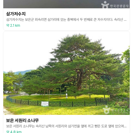
삼가저수지
삼가저수지는 보은군 외속리면 삼가리에 있는 충북에서 두 번째로 큰 저수지이다. 속리산 주봉인 천왕봉(1,058m) 남쪽 골짜기에서 발원한 삼가천이 골짜기마다 물을 합수하면서 만수 계곡을 만들고, 삼가 저수지에서 머물렀다 하류인 서원 계곡으로 흐르다가 금강을 만나게 된다. 삼가 저수지는 금강의 발원지 중 하나이다. 삼가저수지 인근에는 구병산 자락에 있는 내속리면의 구병산 마을이 나온다. 이곳은 정감록에 나오는 전쟁과 굶주림을 피할 수 있는 곳인 십승
약 2.1 km
보은 서원리 소나무
보은 서원리 소나무는 속리산 남쪽의 서원리와 삼가천을 옆에 끼고 뻗은 도로 옆에 있으며, 나이는 약 600살 정도로 추정된다. 높이 15.2m, 뿌리 근처의 둘레 5.0m, 줄기는 84㎝ 높이에서 2개로 갈라졌으며, 전체적으로 우산모양을 하고 있다. 마을 사람들은 매년 이 소나무에게 마을의 평안을 비는 제사를 지내고 있다. 실제로 최근(2002, 2003)에는 정이품송의 꽃가루를 가루받이를 하여 후계목을 길러내는 사업을 시도하였다. 보은 서원리 소나무는
약 4.8 km