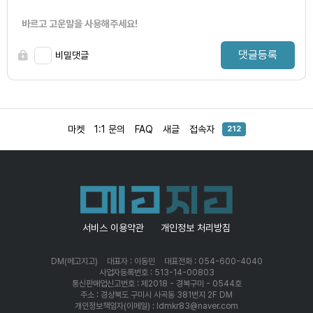
바르고 고운말을 사용해주세요!
댓글등록
비밀댓글
마켓
1:1 문의
FAQ
새글
접속자
212
서비스 이용약관
개인정보 처리방침
DM(메고지고)
대표자 : 이동민
대표전화 : 054-600-4040
사업자등록번호 : 513-14-00803
통신판매업신고번호 : 제2018 - 경북구미 - 0544호
주소 : 경상북도 구미시 사곡동 381번지 2F DM
개인정보책임자(이메일) : ldmkr83@naver.com