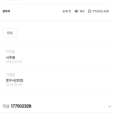
관리자
오래 전
183
177,502,328
목록
이전글
시루봉
2025.12.04
다음글
명주사(양양)
2025.12.04
댓글
177502328