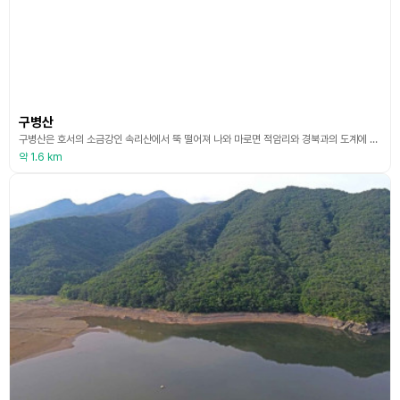
구병산
구병산은 호서의 소금강인 속리산에서 뚝 떨어져 나와 마로면 적암리와 경북과의 도계에 웅장하고 수려한 아홉 개의 봉우리로 이루어진 산이다. 일명 구봉산이라고도 한다. 특히 가을단풍이 멋들어진 곳으로 단풍이 기암절벽과 어우러져 장관을 이루며 가을 산행지로 적격이다. 정상에서는 평평하며 넓은 보은평야가 내려다보인다. 구병산은 속리산의 남단에 위치하여 속리산의 명성에 가려져 잘 알려지지 않았으나, 최근 많은 등산객이 찾고 있다. 예로부터 보은 지방에서는 속리산
약 1.6 km