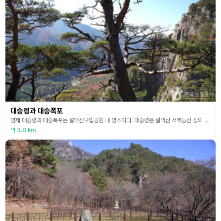
대승령과 대승폭포
인제 대승령과 대승폭포는 설악산국립공원 내 명소이다. 대승령은 설악산 서북능선 상의 고개로, 내설악으로 들어가는 첫 고개인 대승령은 이 고개를 넘으면 백담사 또는 십이선녀탕계곡 쪽으로 내려갈 수 있으며 기암절벽과 폭포, 계곡이 어우러진 멋진 장관을 이루고 있다. 대승폭포는 대승령에서 북쪽 1㎞ 지점에 있으며, 높이 88m의 물기둥이 낙하하여 장관을 이루는 곳이다. 개성의 박연폭포, 금강산의 구룡폭포와 더불어 우리나라 3대 폭포 중 하나로 신라 경순왕의
약 3.8 km