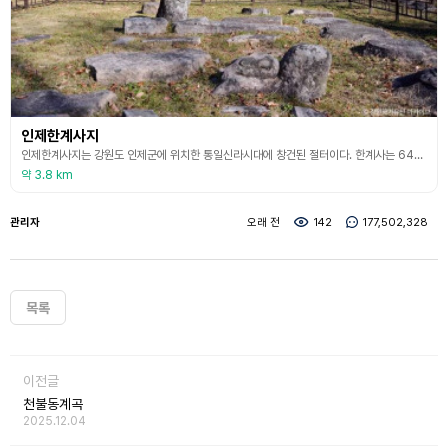
인제한계사지
인제한계사지는 강원도 인제군에 위치한 통일신라시대에 창건된 절터이다. 한계사는 647년 자장율사에 의해 세워졌으나 여러 차례 화재로 중건되었고, 1683년 이후 백담사로 옮겨가면서 현재 절터만 남았다. 이 절터는 설악산국립공원 장수대 분소에서 서쪽으로 약 100m 숲 속에 위치하여 국도에서는 보이지 않는다. 1984년 강원대학교 조사반의 학술조사 결과 도자기, 토제품, 석제품, 금속제품이 다수 출토되었다. 발굴에서는 앞면 3칸, 옆면 3칸 규모의 금당터
약 3.8 km
관리자
오래 전
142
177,502,328
목록
이전글
천불동계곡
2025.12.04