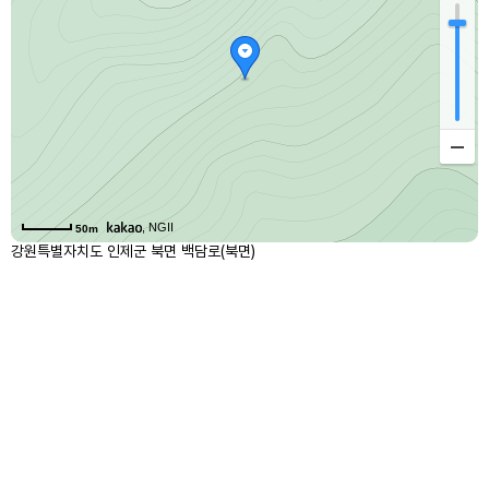
, NGII
50m
강원특별자치도 인제군 북면 백담로(북면)