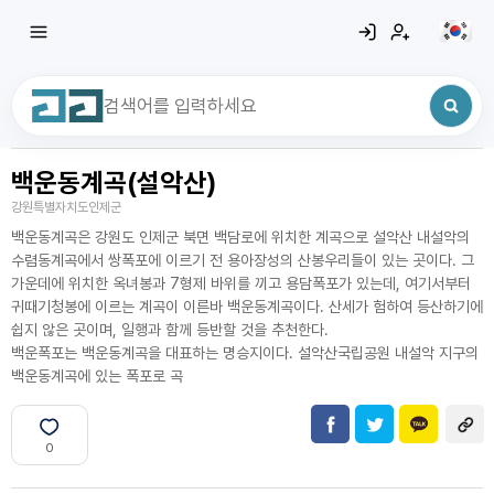
백운동계곡(설악산)
최근 검색어
전체삭제
강원특별자치도인제군
최근 검색어가 없습니다.
백운동계곡은 강원도 인제군 북면 백담로에 위치한 계곡으로 설악산 내설악의
수렴동계곡에서 쌍폭포에 이르기 전 용아장성의 산봉우리들이 있는 곳이다. 그
가운데에 위치한 옥녀봉과 7형제 바위를 끼고 용담폭포가 있는데, 여기서부터
귀때기청봉에 이르는 계곡이 이른바 백운동계곡이다. 산세가 험하여 등산하기에
쉽지 않은 곳이며, 일행과 함께 등반할 것을 추천한다.
백운폭포는 백운동계곡을 대표하는 명승지이다. 설악산국립공원 내설악 지구의
백운동계곡에 있는 폭포로 곡
0