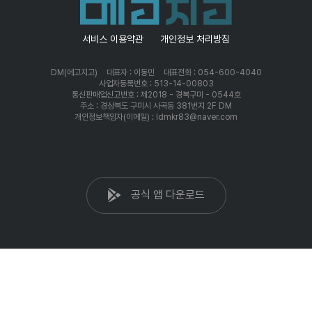
서비스 이용약관
개인정보 처리방침
DM(메고지고)
대표자 : 이동민
대표전화 : 054-600-4040
사업자등록번호 : 513-14-00803
통신판매업신고번호 : 제2018 - 경북구미 - 0544호
주소 : 경상북도 구미시 사곡동 381번지 2F DM
개인정보책임자(이메일) : ldmkr83@naver.com
공식 앱 다운로드