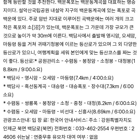
함께 등반할 것을 추천한다. 백운폭포는 백운동계곡을 대표하는 명승
지이다. 설악산국립공원 내설악 지구의 백운동계곡에 있는 폭포로 곡
백운에 있다. 주로 암반 지대로 이루어진 곡백운에는 여러 개의 크고
작은 폭포와 소[沼]가 있는데, 백운폭포는 그 가운데 가장 규모가 큰
것으로 높이가 약 30m에 이른다. 백담사에서 출발해 영시암, 오세암,
마등령 등을 거쳐 귀때기청봉에 이르는 등산로가 있으며 그 외 다양한
등산로가 있으니, 여행계획을 세워 본인에게 맞는 등산코스를 짜는 것
이 좋다. 등산로:* 공원관리소 - 수렴동 - 봉정암 - 소청봉 - 대청봉(1
8.8km / 9:00소요)
* 백담사 - 영시암 - 오세암 - 마등령(7.4km / 4:00소요)
* 백담사 - 흑선동계곡 - 대승령 - 대승폭포 - 장수대(7.3km / 6:00
소요)
* 수렴동 - 쌍룡폭 - 봉정암 - 소청 - 중청 - 대청(8.2km / 6:00소요)
* 수렴동 - 오세암 - 마등령 - 비선대 - 신흥사(8.69km / 6:00소요)
관광코스안내: 입 장 료: 한국어 안내서비스: 주소 : 강원특별자치도
인제군 북면 백담로(북면) 전화번호 : 033-462-2554 우편번호 : 2
4606 쉬는날 : 연중무휴 유모차 대여 여부 : 없음