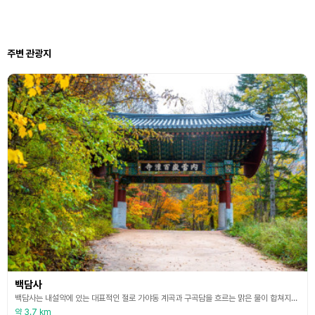
주변 관광지
백담사
백담사는 내설악에 있는 대표적인 절로 가야동 계곡과 구곡담을 흐르는 맑은 물이 합쳐지는 백담계곡 위에 있다. 신라 진덕여왕 원년(647년)에 자장율사가 건립하여 처음에는 한계사라 불렀으나 그 후, 대청봉에서 절까지 웅덩이가 100개 있다 하여 백담사라 명명되었다. 십여 차례 소실되었다가 1957년에 재건되어 현재에 이르고 있다. 백담사는 번잡했던 외설악에 비해 한적하고 원시림에 가까운 비경을 간직한 내설악의 입구에 위치해서 봉정암, 오세암 등 외딴 암자
약 3.7 km