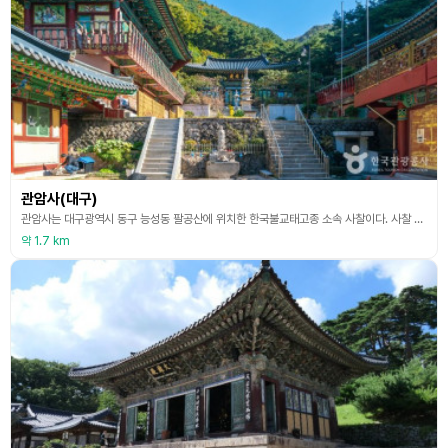
관암사(대구)
관암사는 대구광역시 동구 능성동 팔공산에 위치한 한국불교태고종 소속 사찰이다. 사찰 명칭은 팔공산 관봉(冠峰)의 석조여래좌상이 있는 갓바위 아래에 자리하여 관암(冠巖)이라 하였다고 한다. 신라시대 창건한 고찰이나, 조선시대의 억불정책으로 폐사가 되어 누가 언제 창건한 것인지 정확히 알 수 없다. 현재 관암사는 태고종 총무원장을 지낸 백암승려가 기도 중 불상을 발견하고 터만 남은 곳에 중생들의 안식처가 되도록 서원(誓願)을 세우고 1962년 3월에 재창건
약 1.7 km