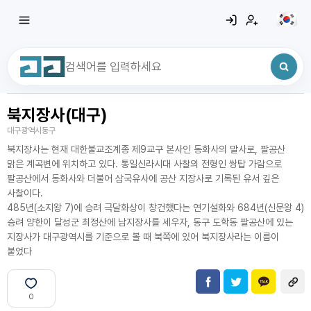
북지장사(대구)
최근 검색어
전체삭제
대구광역시동구
최근 검색어가 없습니다.
북지장사는 현재 대한불교조계종 제9교구 본사인 동화사의 말사로, 팔공산
맑은 계곡변에 위치하고 있다. 통일신라시대 사찰의 전형인 쌍탑 가람으로
팔공산에서 동화사와 더불어 삼국유사에 공산 지장사로 기록된 유서 깊은
사찰이다.
485년(소지왕 7)에 승려 극달화상이 창건했다는 연기설화와 684년(신문왕 4)
승려 양한이 달성군 최정산에 남지장사를 세우자, 동구 도학동 팔공산에 있는
지장사가 대구광역시를 기준으로 볼 때 북쪽에 있어 북지장사라는 이름이
붙었다
0