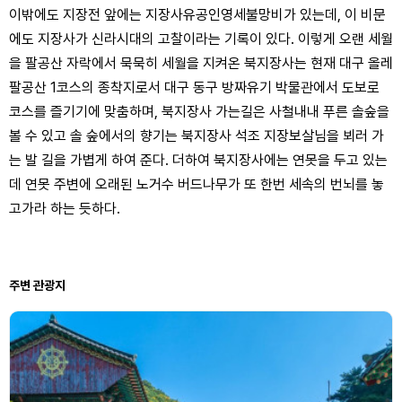
이밖에도 지장전 앞에는 지장사유공인영세불망비가 있는데, 이 비문
에도 지장사가 신라시대의 고찰이라는 기록이 있다. 이렇게 오랜 세월
을 팔공산 자락에서 묵묵히 세월을 지켜온 북지장사는 현재 대구 올레
팔공산 1코스의 종착지로서 대구 동구 방짜유기 박물관에서 도보로
코스를 즐기기에 맞춤하며, 북지장사 가는길은 사철내내 푸른 솔숲을
볼 수 있고 솔 숲에서의 향기는 북지장사 석조 지장보살님을 뵈러 가
는 발 길을 가볍게 하여 준다. 더하여 북지장사에는 연못을 두고 있는
데 연못 주변에 오래된 노거수 버드나무가 또 한번 세속의 번뇌를 놓
고가라 하는 듯하다.
주변 관광지