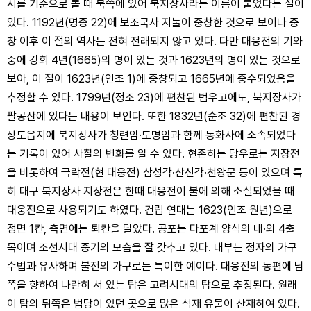
시를 기준으로 볼 때 북쪽에 있어 북지장사라는 이름이 붙었다는 설이
있다. 1192년(명종 22)에 보조국사 지눌이 중창한 것으로 보이나 중
창 이후 이 절의 역사는 전혀 전래되지 않고 있다. 다만 대웅전의 기와
중에 강희 4년(1665)의 명이 있는 것과 1623년의 명이 있는 것으로
보아, 이 절이 1623년(인조 1)에 중창되고 1665년에 중수되었음을
추정할 수 있다. 1799년(정조 23)에 편찬된 범우고에도, 북지장사가
팔공산에 있다는 내용이 보인다. 또한 1832년(순조 32)에 편찬된 경
상도읍지에 북지장사가 청련암·도명암과 함께 동화사에 소속되었다
는 기록이 있어 사찰의 변화를 알 수 있다. 현존하는 당우로는 지장전
을 비롯하여 극락전(현 대웅전) 삼성각·산신각·천왕문 등이 있으며 특
히 대구 북지장사 지장전은 한때 대웅전이 불에 의해 소실되었을 때
대웅전으로 사용되기도 하였다. 건립 연대는 1623(인조 원년)으로
정면 1칸, 측면에는 퇴칸을 달았다. 공포는 다포계 양식의 내·외 4출
목이며 조선시대 중기의 모습을 잘 갖추고 있다. 내부는 정자의 가구
수법과 유사하며 불전의 가구로는 특이한 예이다. 대웅전의 동편에 남
쪽을 향하여 나란히 서 있는 탑은 고려시대의 탑으로 추정된다. 원래
이 탑의 뒤쪽은 법당이 있던 곳으로 많은 석재 유물이 산재하여 있다.