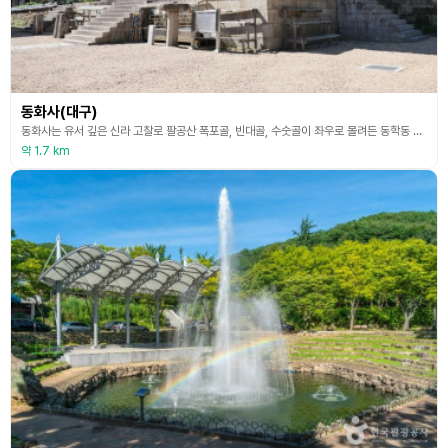
동화사(대구)
동화사는 유서 깊은 신라 고찰로 팔공산 폭포골, 빈대골, 수숫골이 좌우로 몰려든 동학동 골짜기에 자리 잡고 있다. 대한불교 조계종 제9교구 본사이다. 493년(소지왕 15) 극단이 창건하여 유가사라 하였다. 그 뒤 832년(흥덕왕 7) 왕사 심지가 중창하였는데, 그때가 겨울철임에도 절 주위에 오동나무꽃이 만발하였으므로 동화사로 고쳐 불렀다고 한다. 현존하는 당우들은 대부분 영조 때 중창 시에 세워진 건물로서 대웅전을 비롯하여 연경전, 천태각, 영산전,
약 1.7 km