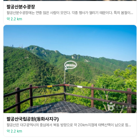
팔공산분수광장
팔공산분수광장에는 연중 많은 사람이 모인다. 각종 행사가 열리기 때문이다. 특히 봄철이면 관광객의 방문이 더욱 잦아진다. 분수 광장이 매년 열리는 팔공산 벚꽃 축제의 중심이기 때문이다. 축제가 열리는 시기에는 팔공산 동화지구 상가번영회의 주최로 홍삼, 흑마늘, 천마, 산삼, 약초 등을 구입할 수 있는 팔도 특산품 직거래 장터가 열린다. 아울러 속초 오징어순대, 아바이순대, 팔공산 미나리전 등 각종 먹거리도 맛볼 수 있다.
약 2.2 km
팔공산국립공원(동화사지구)
팔공산은 대구광역시의 중심에서 북동 방향으로 약 20km지점에 태백산맥이 남으로 힘차게 내닫다가 낙동강과 금호강이 만나는 곳에 우뚝 멈추어 장엄하게 솟은 산으로 해발 1,192m의 비로봉을 중심으로 동봉과 서봉이 어깨를 나란히 겨루고 있으며 행정구역상으로는 대구광역시 동구와,군위군, 영천시, 경산시, 칠곡군, 등 4개 시.군을 경계로 총면적이 125.232㎢이다.팔공산은 신라시대에는 부악, 중악, 또는 공산이라 했으며, 고려시대에는 공산이라고만 하다가
약 2.2 km