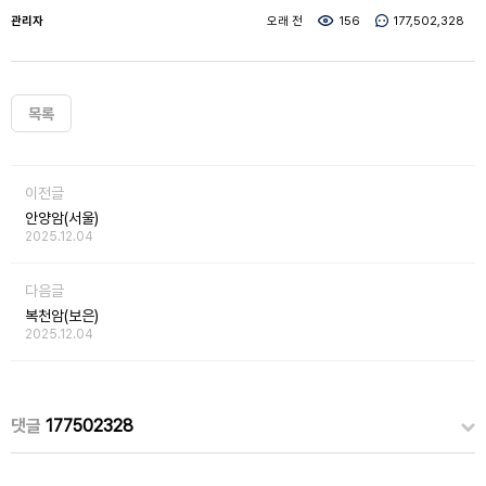
관리자
오래 전
156
177,502,328
목록
이전글
안양암(서울)
2025.12.04
다음글
복천암(보은)
2025.12.04
댓글
177502328