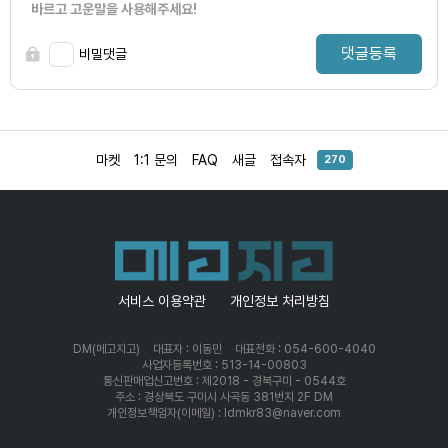
바르고 고운말을 사용해주세요!
댓글등록
비밀댓글
마켓
1:1 문의
FAQ
새글
접속자
270
서비스 이용약관
개인정보 처리방침
DM(메고지고)
대표자 : 이동민
대표전화 : 054-600-4040
사업자등록번호 : 513-14-00803
통신판매업신고번호 : 제2018 - 경북구미 - 0544호
주소 : 경상북도 구미시 사곡동 381번지 2F DM
개인정보책임자(이메일) : ldmkr83@naver.com