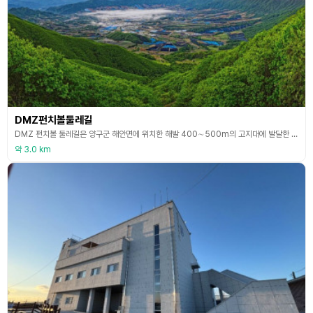
DMZ펀치볼둘레길
DMZ 펀치볼 둘레길은 양구군 해안면에 위치한 해발 400∼500m의 고지대에 발달한 분지로, 양구군 북동쪽 약 22km에 걸쳐 있다. 양구 펀치볼 둘레길이라고도 불리며, 6·25 격전 중 해안을 바라본 종군기자가 이곳의 형태를 본떠 펀치볼이라 부른 데서 유래되었다. 또, 전쟁과 평화에 관련된 테마를 중심으로 산림문화, 역사를 체험할 수 있도록 조성한 73.2㎞의 숲길로서 평화의 길, 오유밭길, 만대벌판길, 먼멧재길 등 4개의 코스가 있다. 휴전선이 있
약 3.0 km