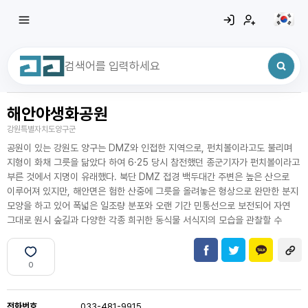
해안야생화공원
최근 검색어
전체삭제
강원특별자치도양구군
최근 검색어가 없습니다.
공원이 있는 강원도 양구는 DMZ와 인접한 지역으로, 펀치볼이라고도 불리며
지형이 화채 그릇을 닮았다 하여 6·25 당시 참전했던 종군기자가 펀치볼이라고
부른 것에서 지명이 유래했다. 북단 DMZ 접경 백두대간 주변은 높은 산으로
이루어져 있지만, 해안면은 험한 산중에 그릇을 올려놓은 형상으로 완만한 분지
모양을 하고 있어 폭넓은 일조량 분포와 오랜 기간 민통선으로 보전되어 자연
그대로 원시 숲길과 다양한 각종 희귀한 동식물 서식지의 모습을 관찰할 수
0
전화번호
033-481-9915