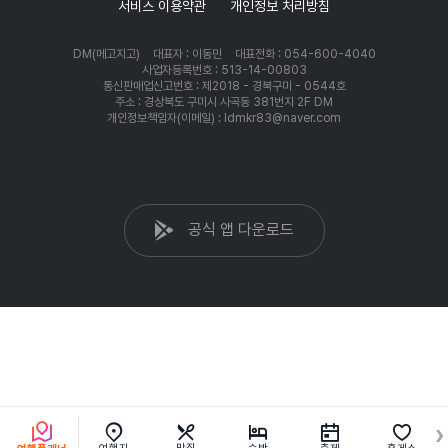
서비스 이용약관
개인정보 처리방침
DM(메고지고)
대표자 : 이동민
대표전화 : 054-600-4040
사업자등록번호 : 513-14-00803
통신판매업신고번호 : 제2018 - 경북구미 - 0544호
주소 : 경상북도 구미시 사곡동 381번지 2F DM
개인정보책임자(이메일) : ldmkr83@naver.com
공식 앱 다운로드