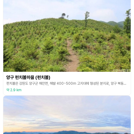
양구 펀치볼마을 (펀치볼)
펀치볼은 강원도 양구군 해안면, 해발 400~500m 고지대에 형성된 분지로, 양구 북동쪽 약 22km 지점에 위치하며, 그 모습이 마치 화채그릇(Punch Bowl)을 닮아 ‘펀치볼’이라 불린다. 남북으로 길쭉하고 남쪽으로 좁아지는 특이한 지형은 운석 충돌설과 차별침식설이 있으나, 운석의 흔적이 없고 주변 암석의 차이에 따른 침식 작용으로 형성되었다는 차별침식설이 더 유력하다. 이 분지는 민간인 출입통제선 안에 위치한 국내 유일의 면(面) 단위 지역으
약 2.9 km