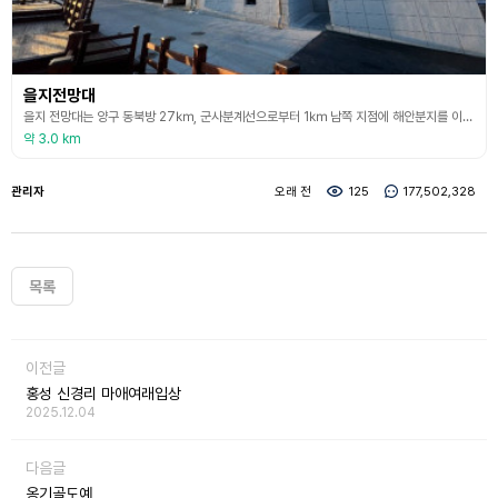
을지전망대
을지 전망대는 양구 동북방 27㎞, 군사분계선으로부터 1㎞ 남쪽 지점에 해안분지를 이루고 있는 가칠봉의 능선에 자리 잡고 있다. 1987년 12월 12일 전경련 회장단이 육군 제1862부대를 방문해 안보교육관의 건립을 제의했고, 이듬해인 1988년 5월 31일 1억 2,500만 원을 부대에 기탁함으로써 을지 전망대를 건립하게 되었다. 금강산 비로봉 등 내금강을 한눈에 볼 수 있는 해발 1,049m의 최전방 안보관광지로 매년 10여만 명의 관광객이 찾고
약 3.0 km
관리자
오래 전
125
177,502,328
목록
이전글
홍성 신경리 마애여래입상
2025.12.04
다음글
옹기골도예