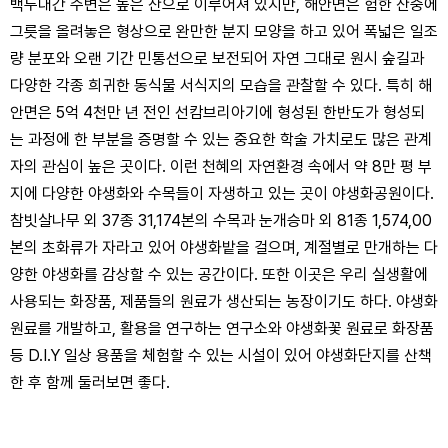
백두대간 주변은 높은 산으로 이루어져 있지만, 해안면은 험한 산중에
그릇을 올려놓은 형상으로 완만한 분지 모양을 하고 있어 폭넓은 일조
량 분포와 오랜 기간 민통선으로 보전되어 자연 그대로 원시 숲길과
다양한 각종 희귀한 동식물 서식지의 모습을 관찰할 수 있다. 특히 해
안면은 5억 4천만 년 전인 선캄브리아기에 형성된 한반도가 형성되
는 과정에 한 부분을 증명할 수 있는 중요한 학술 가치로도 많은 관계
자의 관심이 높은 곳이다. 이런 천혜의 자연환경 속에서 약 8만 평 부
지에 다양한 야생화와 수목들이 자생하고 있는 곳이 야생화공원이다.
참빗살나무 외 37종 31,174본의 수목과 눈개승마 외 81종 1,574,00
본의 초화류가 자라고 있어 야생화밭을 걸으며, 계절별로 만개하는 다
양한 야생화를 감상할 수 있는 공간이다. 또한 이곳은 우리 실생활에
사용되는 화장품, 제품들의 원료가 생산되는 농장이기도 하다. 야생화
원료를 개발하고, 활용을 연구하는 연구소와 야생화꽃 원료로 화장품
등 D.I.Y 일상 용품을 체험할 수 있는 시설이 있어 야생화단지를 산책
한 후 함께 둘러보면 좋다.