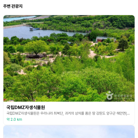
주변 관광지
국립DMZ자생식물원
국립DMZ자생식물원은 우리나라 최북단, 과거의 상처를 품은 땅 강원도 양구군 해안면(펀치볼)에 자리하고 있다. 2016년 10월 개원 이후 분단의 땅에서 미래를 준비하는 특별한 식물원으로 자리매김해 왔다. 총 18ha 규모의 식물원에는 약 1,200여 종의 식물이 있으며, 이 가운데 희귀 및 특산식물 141종과 북방계 식물 600여 종이 특별 보전·관리되고 있다. 또한 국립DMZ자생식물원은 DMZ와 접경지역의 독특한 생태적 가치를 고스란히 담아내기 위해
약 2.0 km