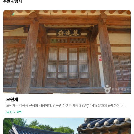
주변 관광지
모원재
모원재는 김국광 선생의 사당이다. 김국광 선생은 세종 23년(1441) 문과에 급제하여 벼슬길에 올랐고 세조의 즉위를 도와 두터운 신임을 얻게 되었다. <경국대전> 편찬에 적극적으로 참여하였으며 벼슬이 병조판서를 거쳐 우의정과 좌의정에 이르렀다. 인조 원년(1623)에 지은 모원재는 앞면 4칸, 옆면 3칸 규모이며, 지붕은 옆면에서 볼 때 여덟 팔(八) 자 모양인 팔작지붕이다.
약 0.2 km