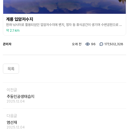
계룡 입암저수지
원래 낚시터로 활용되었던 입암저수지에 벤치, 정자 등 휴식공간이 생기며 수변공원으로 다시 태어났다. 저수지를 끼고 걸을 수 있는 둘레길은 965m로 길지 않아 잔잔히 흐르는 물결에 맞춰 걷을 수 있다. 왼쪽으로는 대둔산 오른쪽으로는 계룡산이 보이고, 무엇보다 물에 반영된 메타세콰이아 풍경에 출사지로 유명하다. (출처 : 계룡시 문화관광 홈페이지)
약 2.1 km
관리자
오래 전
96
177,502,328
목록
이전글
추동인공생태습지
2025.12.04
다음글
염선재
2025.12.04