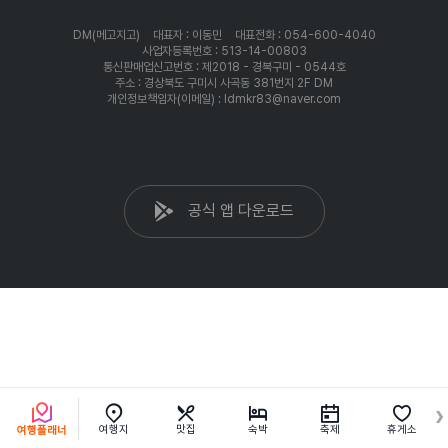
DM(메고지고)
대표자 : 이동민
대표전화 : 054-600-4040
사업자등록번호 : 513-14-00803
통신판매업신고번호 : 제2018 - 경북구미 - 0544호
주소 : 경상북도 구미시 사곡동 381번지 2F DM
개인정보책임자(이메일) : ldmkr83@naver.com
공식 앱 다운로드
여행지
맛집
숙박
축제
휴게소
여행플래너