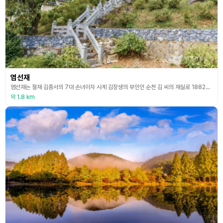
염선재
염선재는 절재 김종서의 7대 손녀이자 사계 김장생의 부인인 순천 김 씨의 재실로 1882년에 건립하였다. 순천 김 씨는 어려서부터 효성이 지극하였고, 17세에 사계 선생의 계배로 들어와 선생이 돌아가신 뒤 삼년상을 치르고 식음을 전폐하다가 세상을 떠났다. 이에 연산 유림들이 임금에게 글을 올려 광무 10년(1906년)에 나라에서 효열의 정려를 내렸고 정부인에 봉해졌다. 정려각은 정려로서는 드물게 다포형식을 취하는 등 화려한 것이 특징이다. 자손들이 부군
약 1.8 km