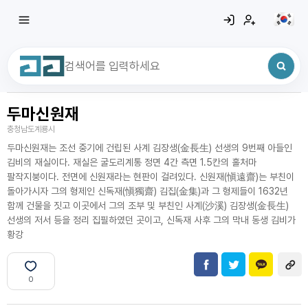
두마신원재
최근 검색어
전체삭제
충청남도계룡시
최근 검색어가 없습니다.
두마신원재는 조선 중기에 건립된 사계 김장생(金長生) 선생의 9번째 아들인
김비의 재실이다. 재실은 굴도리계통 정면 4간 측면 1.5칸의 홀처마
팔작지붕이다. 전면에 신원재라는 현판이 걸려있다. 신원재(愼遠齋)는 부친이
돌아가시자 그의 형제인 신독재(愼獨齋) 김집(金集)과 그 형제들이 1632년
함께 건물을 짓고 이곳에서 그의 조부 및 부친인 사계(沙溪) 김장생(金長生)
선생의 저서 등을 정리 집필하였던 곳이고, 신독재 사후 그의 막내 동생 김비가
황강
0