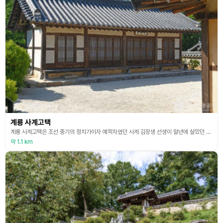
계룡 사계고택
계룡 사계고택은 조선 중기의 정치가이자 예학자였던 사계 김장생 선생이 말년에 살았던 집으로 후학 양성과 학문에 전념하던 곳이다. 현재 충청남도 기념물 제190호로 지정되어 있다. 약 2800여 평의 넓은 대지에 남쪽으로부터 대문채·은농재·행랑채·안채, 그리고 그 뒤에 가묘가 일곽을 이루며 배치되어 있다. 또 안채의 왼쪽 편에 나 있는 협문을 지나면 다시 안별당 건물이 있고 그 앞쪽으로 큰 연못이 있는데 이 주변에는 많은 괴목들이 우거져 풍취를 더 하여
약 1.1 km