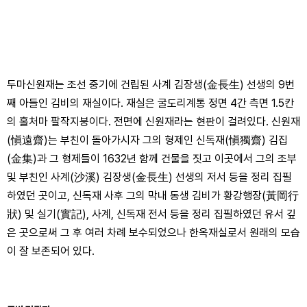
두마신원재는 조선 중기에 건립된 사계 김장생(金長生) 선생의 9번
째 아들인 김비의 재실이다. 재실은 굴도리계통 정면 4간 측면 1.5칸
의 홀처마 팔작지붕이다. 전면에 신원재라는 현판이 걸려있다. 신원재
(愼遠齋)는 부친이 돌아가시자 그의 형제인 신독재(愼獨齋) 김집
(金集)과 그 형제들이 1632년 함께 건물을 짓고 이곳에서 그의 조부
및 부친인 사계(沙溪) 김장생(金長生) 선생의 저서 등을 정리 집필
하였던 곳이고, 신독재 사후 그의 막내 동생 김비가 황강행장(黃岡行
狀) 및 실기(實記), 사계, 신독재 전서 등을 정리 집필하였던 유서 깊
은 곳으로써 그 후 여러 차례 보수되었으나 한옥재실로서 원래의 모습
이 잘 보존되어 있다.