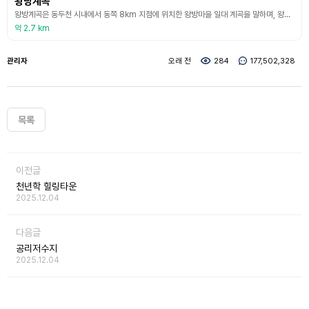
왕방계곡
왕방계곡은 동두천 시내에서 동쪽 8km 지점에 위치한 왕방마을 일대 계곡을 말하며, 왕방산서쪽 왕방폭포에서 출원한 맑은 물줄기가 흘러내리는 청정한 계곡으로, 석벽, 암반, 기암괴석이 조화를 이룬다. 계곡 명소로는 낭바위,아들바위, 층대바위, 줄바위와 왕방폭포 등이 있고 자연 그대로의 모습이 친근감을 더해준다. (출처 : 동두천시 문화관광 홈페이지)
약 2.7 km
관리자
오래 전
284
177,502,328
목록
이전글
천년학 힐링타운
2025.12.04
다음글
공리저수지
2025.12.04