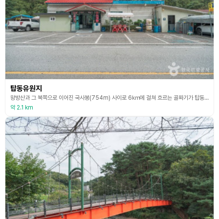
탑동유원지
왕방산과 그 북쪽으로 이어진 국사봉(754m) 사이로 6㎞에 걸쳐 흐르는 골짜기가 탑동계곡이다. 탑동이라는 이름은 인근에 고려 말기에 세워진 것으로 추정되는 삼층석탑과 석불이 있었다고 해서 일컫는 것으로, 삼층석탑은 일제강점기 때 유실되고 지금은 석불만 남아 있다. 탑동계곡은 ‘동두천의 무주구천동’이라는 별칭을 얻을 만큼 경관이 아름답고, 계곡을 따라 낭바위, 아들바위, 층대 바위, 줄바위, 소하천 등 온갖 형상의 암반과 석벽, 기암괴석이 이어져 있는
약 2.1 km