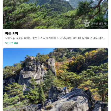
베틀바위
무릉도원 명승지 내에는 능선과 계곡을 사이에 두고 양지쪽은 학소대, 음지쪽은 베틀 바위가 자리하고 있다. 베틀바위는 높은 산에 가리어 음산한 음지에 있는 기암절벽형 모양이 마치 베틀 같아 보여 베틀바위라 한다. 베틀바위와 관련된 전설에 의하면 하늘나라 질서를 위반한 선녀가 벌을 받아 하강하여 이곳 무릉도원 명승지 소금강 골에서 삼베 세필을 짜고 개과한 후 승천했다 전해진다. 베틀바위를 가는 등산코스로는 무릉도원 명승지 입구에서 무릉반석을 지나 삼화사,
약 0.2 km