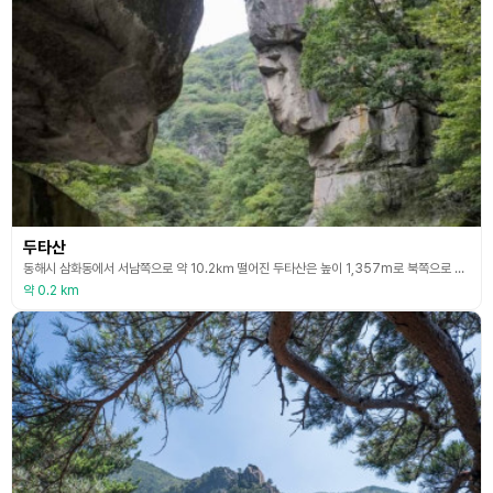
두타산
동해시 삼화동에서 서남쪽으로 약 10.2㎞ 떨어진 두타산은 높이 1,357m로 북쪽으로 무릉 계곡, 동쪽으로 고천계곡, 남쪽으로는 태백산군, 서쪽으로는 중봉산 12 당골을 품은 산이다. 두타산은 많은 전설과 역사를 간직한 유서 깊은 산이며, 두타산에서 삼화사에 이르는 3.1㎞의 계곡에는 무릉 계곡을 비롯하여 두타산성, 금란성, 용추폭포, 쌍폭포와 삼척 쪽으로 오십천, 천은사 등의 수많은 관광명소가 있어 등산객들의 발길을 쉬어 가게 한다. 동해바다의 높은
약 0.2 km