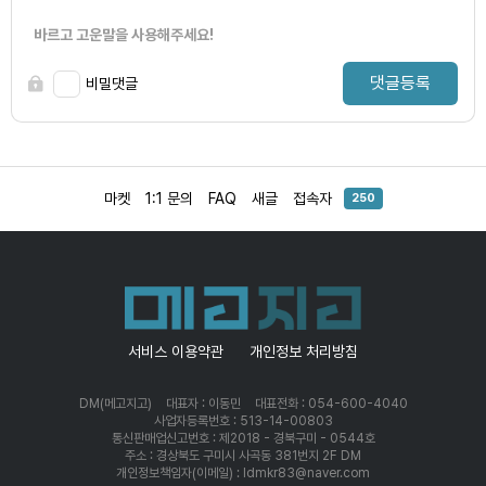
바르고 고운말을 사용해주세요!
댓글등록
비밀댓글
마켓
1:1 문의
FAQ
새글
접속자
250
서비스 이용약관
개인정보 처리방침
DM(메고지고)
대표자 : 이동민
대표전화 : 054-600-4040
사업자등록번호 : 513-14-00803
통신판매업신고번호 : 제2018 - 경북구미 - 0544호
주소 : 경상북도 구미시 사곡동 381번지 2F DM
개인정보책임자(이메일) : ldmkr83@naver.com