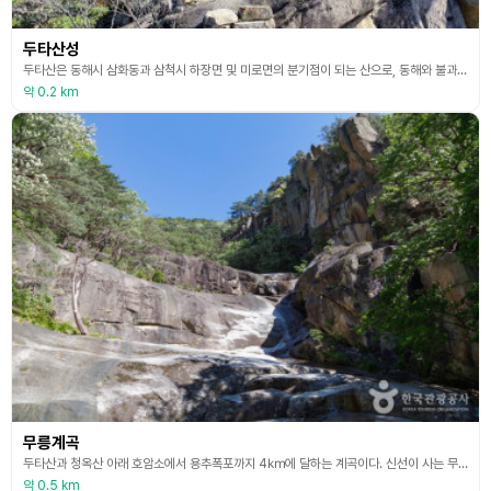
두타산성
두타산은 동해시 삼화동과 삼척시 하장면 및 미로면의 분기점이 되는 산으로, 동해와 불과 30리 거리에 있어 많은 관광객들이 방문하는 명소이다. 산이름인 ‘두타’는 ‘속세의 번뇌를 버리고 불도 수행을 닦는다’는 뜻이다. 두타산성과 4㎞ 거리를 두고 청옥산과 함께 이어져있으며, 두 산을 연계하여 종주 산행이 가능하다. 두타산성은 동해시 서쪽 먼 곳에 우뚝 솟아 있으며, 과거 봄가을로 기우제를 지내기도 하였으며, 산세가 웅장하고 산림이 우거져 곳곳에 사찰과
약 0.2 km
무릉계곡
두타산과 청옥산 아래 호암소에서 용추폭포까지 4㎞에 달하는 계곡이다. 신선이 사는 무릉도원처럼 아름답다는 의미에서 생긴 ‘무릉계곡’이라는 이름, 국민관광지로 지정된 이력이 계곡의 절경을 뒷받침한다. 계곡에는 무릉반석, 선녀탕, 용추폭포, 쌍폭포 등 볼거리가 다양하다. 무릉반석은 1,000여 명이 앉아도 될 만큼 거대한 암반이다. 암반 위에 새겨진 수많은 글씨는 계곡을 찾은 옛 시인 묵객들이 남기고 간 것이다. 조선 시대의 4대 명필로 꼽히는 양사언은 ‘
약 0.5 km