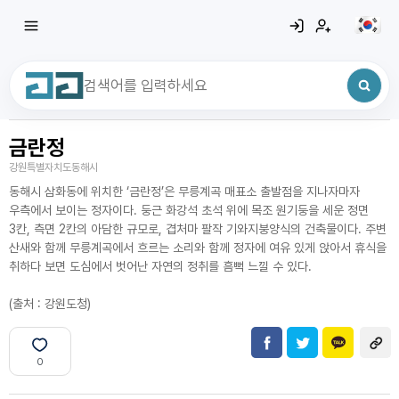
금란정
최근 검색어
전체삭제
강원특별자치도동해시
최근 검색어가 없습니다.
동해시 삼화동에 위치한 ‘금란정’은 무릉계곡 매표소 출발점을 지나자마자
우측에서 보이는 정자이다. 둥근 화강석 초석 위에 목조 원기둥을 세운 정면
3칸, 측면 2칸의 아담한 규모로, 겹처마 팔작 기와지붕양식의 건축물이다. 주변
산새와 함께 무릉계곡에서 흐르는 소리와 함께 정자에 여유 있게 앉아서 휴식을
취하다 보면 도심에서 벗어난 자연의 정취를 흠뻑 느낄 수 있다.
(출처 : 강원도청)
0