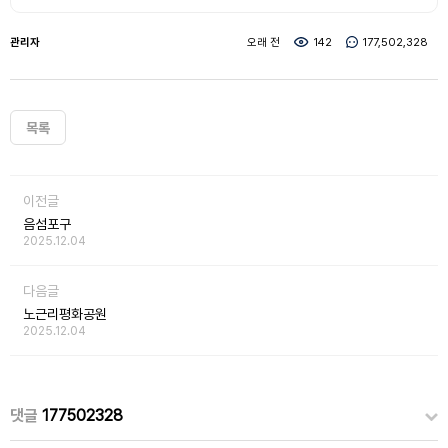
관리자
오래 전
142
177,502,328
목록
이전글
음섬포구
2025.12.04
다음글
노근리평화공원
2025.12.04
댓글
177502328