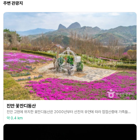
주변 관광지
진안 꽃잔디동산
진안 고원에 위치한 꽃잔디동산은 2000년부터 선친의 유언에 따라 첩첩산중에 가족들이 1년에 1~2차례만 왔다 가는 선산이 아니라 1년에 언제든 방문하고 가족 친치들의 화합 만남의 장소로 만들겠다는 바램으로 시작되었다. 매년 조금씩 꽃잔디를 심고 어린 나무들이 크면서 오늘의 꽃잔디동산이 만들어졌다. 4월부터 약 5만 여평에 이르는 마치 분홍빛 양탄자가 깔린 듯한 꽃잔디를 볼 수 있으며, 5월 중순부터는 하얀 불두화의 아름다움을, 여름에는 배롱나무의 꽃,
약 0.4 km