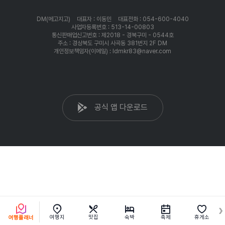
DM(메고지고)
대표자 : 이동민
대표전화 : 054-600-4040
사업자등록번호 : 513-14-00803
통신판매업신고번호 : 제2018 - 경북구미 - 0544호
주소 : 경상북도 구미시 사곡동 381번지 2F DM
개인정보책임자(이메일) : ldmkr83@naver.com
공식 앱 다운로드
여행지
맛집
숙박
축제
휴게소
여행플래너