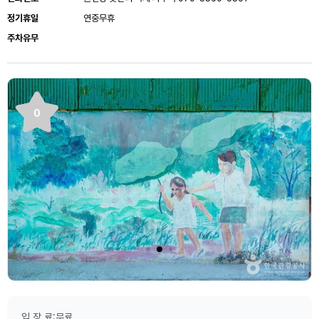
정기휴일
연중무휴
주차유무
0
입 장 료:무료