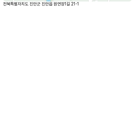
전북특별자치도 진안군 진안읍 원연장1길 21-1