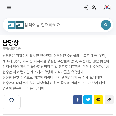
남당항
최근 검색어
전체삭제
충청남도홍성군
최근 검색어가 없습니다.
남당항은 광활하게 펼쳐진 천수만과 어우러진 수산물의 보고로 대하, 우럭,
새조개, 꽃게, 새우 등 사시사철 싱싱한 수산물이 있고, 주변에는 많은 횟집이
산재해 있어 홍성은 몰라도 남당항은 알 정도로 대표적인 관광 명소이다. 특히
천수만 최고 별미인 새조개가 유명해 미식가들을 유혹한다.
잔잔한 은빛 수면으로 석양이 아름다우며, 괭이갈매기 등 철새 도래지인
천수만과 대나무가 많이 자생한다고 하는 죽도와 멀리 안면도가 보여 해안
경관이 한눈에 들어온다. 대하
0