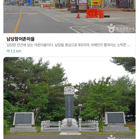
남당항어촌마을
남당항 인근에 있는 어촌마을이다. 남당을 중심으로 80리의 서해안이 펼쳐지는 소박한 어촌마을이다. 천수만 방조제가 생겨나 드라이브 여행이 보편화되면서 맛집이 늘어나 관광어촌으로 변모하고 있다. 봄이면 주꾸미, 가을엔 대하, 겨울은 새조개 등 계절별로 다양한 어장이 형성되고 있으며, 특히 남당항의 명물인 대하는 고단백질 스테미너 식품으로 매년 10월 대하 축제 기간에는 전국에서 미식가들이 모여들어 장사진을 이룬다. 서해랑길 63코스에 속하는 이곳은 천북굴
약 1.2 km