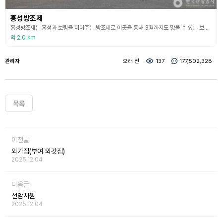
홍성방조제
홍성방조제는 홍성과 보령을 이어주는 방조제로 이곳을 통해 3월까지도 맛볼 수 있는 보령 천북의 굴을 먹기 위해 건너가기도 하는 곳이다. 홍성군 홍성방조제에는 수룡항포구가 있고 홍성·보령 방조제 준공 기념탑이 있다. 준공 기념탑 주차장에 차를 세우고 주변을 둘러보면 서쪽 바다에는 안면도가 수평선 위에 거대한 섬처럼 떠 있다. 또한, 준공탑 안쪽으로 걸어 들어가 전망대에서 바라보면 홍성방조제와 죽도, 남당항 등 서해의 전경이 한눈에 들어온다. 준공탑옆에 있
약 2.0 km
관리자
오래 전
137
177,502,328
목록
이전글
외가집(부여 외갓집)
2025.12.04
다음글
선암서원
2025.12.04