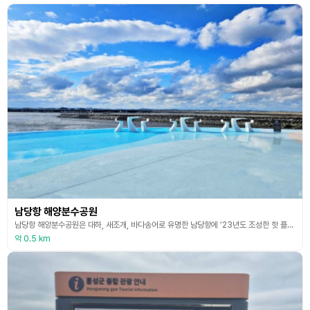
남당항 해양분수공원
남당항 해양분수공원은 대하, 새조개, 바다송어로 유명한 남당항에 ‘23년도 조성한 핫 플레이스로 공원 총면적이 55,000㎡에 달하며 주간에는 국내 최대의 물놀이형 음악분수를 직접 몸으로 체험하여 즐길 수 있으며 야간에는 천수만 밤바다를 배경으로 레이저쇼 등 다양한 조명 연출의 음악 분수를 감상할 수 있다. 또한 2층 구조의 해양권 최초 네트어드벤처가 조성되어 있어 물놀이와 함께 다양한 레포츠를 체험할 수 있으며 공원 곳곳에 입체 음영 및 색으로 표현한
약 0.5 km