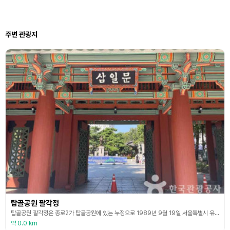
주변 관광지
탑골공원 팔각정
탑골공원 팔각정은 종로2가 탑골공원에 있는 누정으로 1989년 9월 19일 서울특별시 유형문화재로 지정되었다. 고종 34년(1897) 도지부 고문인 영국인 브라운의 건의에 따라 탑골공원을 조성할 때 함께 건립하였다. 탑골공원은 서울 최초의 근대식 공원이며 팔각정은 1902년 고종 즉위 40년을 기념하는 대대적인 행사를 위해 군악대의 연주 장소로 지은 것으로 추정된다. 당시 이곳은 황실 관현악단이 음악 연주소로 사용했는데 일요일에만 공개로 관현악을 연주하
약 0.0 km