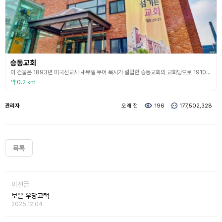
승동교회
이 건물은 1893년 미국선교사 새뮤얼 무어 목사가 설립한 승동교회의 교회당으로 1910년에 짓기 시작하여 1912년에 완성되었다. 붉은 벽돌을 이용한 양옥 건물인 이 교회당은 동적인 구조를 갖춘 초기 개신교 교회당의 대표적인 건물로 그 규모가 웅장하다. 건물 1층 방들의 벽이 2층의 넓은 예배실 공간과 바닥을 받쳐 주는 벽돌조 건축의 전형적인 방식을 채택하고 있다. 건물의 벽체와 창호 주변, 지붕과 바닥 틀 등은 20세기 초 서양식 건축기술의 정착 과
약 0.2 km
관리자
오래 전
196
177,502,328
목록
이전글
보은 우당고택
2025.12.04