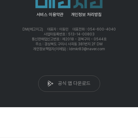
서비스 이용약관
개인정보 처리방침
DM(메고지고)
대표자 : 이동민
대표전화 : 054-600-4040
사업자등록번호 : 513-14-00803
통신판매업신고번호 : 제2018 - 경북구미 - 0544호
주소 : 경상북도 구미시 사곡동 381번지 2F DM
개인정보책임자(이메일) : ldmkr83@naver.com
공식 앱 다운로드