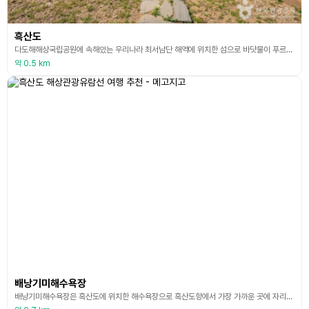
흑산도
다도해해상국립공원에 속해있는 우리나라 최서남단 해역에 위치한 섬으로 바닷물이 푸르다 못해 검다 해서 흑산도라 불린다. 흑산도 예리항은 동지나해와 서남단 인근 어장의 전진기지로 중국 어선들이 많이 입출항하고 있고 최서남단 소흑산도(가거도)는 어업전진기지로 개발되고 있다. 해안을 따라 놓여있는 24km의 일주도로가 닦여져 있어 섬 전역을 한 바퀴 돌며 흑산도의 아름다운 자연과 문화유적을 볼 수 있어 섬 여행의 제맛을 느낄 수 있다. 대흑산도를 중심으로
약 0.5 km
배낭기미해수욕장
배낭기미해수욕장은 흑산도에 위치한 해수욕장으로 흑산도항에서 가장 가까운 곳에 자리하여 많은 피서객들이 찾는다. 배낭기미는 큰 바다라는 의미를 담고 있는데 이름처럼 탁 트인 바다 전경을 볼 수 있다. 또한 호수처럼 잔잔한 분위기에 주위가 몽돌 자갈밭으로 이루어져 있고 드넓은 해송이 천연 파라솔 역할을 해주어 여름철 피서를 시원하게 즐길 수 있다. 인근에 해상관광유람선, 깃대봉, 영산도 등의 관광지가 있다.