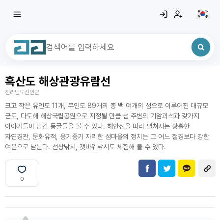
흑산도 해상관광유람선
최근 검색어
전체삭제
전라남도신안군
최근 검색어가 없습니다.
크고 작은 유인도 11개, 무인도 89개의 총 백 여개의 섬으로 이루어진 대규모
군도, 다도해 해상국립공원으로 지정될 만큼 섬 주변의 기암괴석과 갖가지
이야기들이 담긴 둥굴들을 볼 수 있다. 해안선을 따라 펼쳐지는 황홀한
자연경관, 문화유적, 옹기종기 자리한 섬마을의 정치는 그 어느 절경보다 강한
여운으로 남는다. 선상낚시, 갯바위낚시도 체험해 볼 수 있다.
0