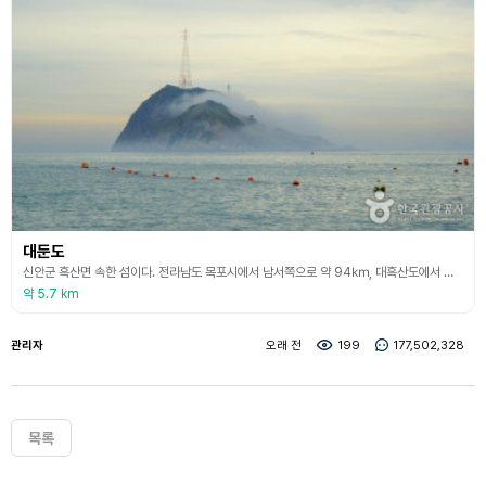
대둔도
신안군 흑산면 속한 섬이다. 전라남도 목포시에서 남서쪽으로 약 94㎞, 대흑산도에서 북서쪽으로 약 3.2㎞ 떨어져 있다. 대둔도섬의 최고봉인 성암산(163m)이며, 남쪽에 있는 오리 일대의 평야를 제외하면 높지는 않으나 비교적 경사가 급한 산지로 이루어져 있다. 해안은 곳곳에 만과 갑이 발달하여 드나듦이 비교적 심하고 기후는 대체로 따뜻하고 비가 많으며 경지면적은 얼마 되지 않고 임야가 대부분이다. 농작물로는 보리, 고구마, 감자, 콩, 마늘 등이 약간
약 5.7 km
관리자
오래 전
199
177,502,328
목록