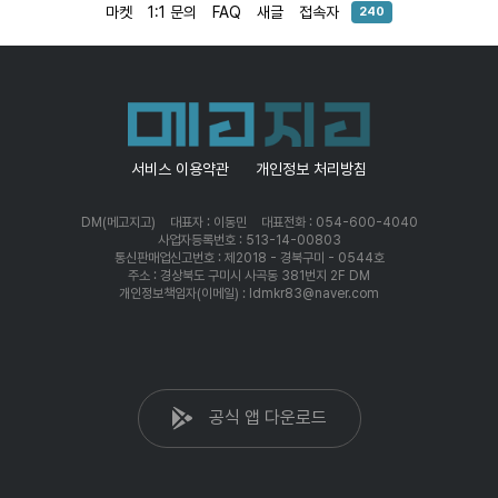
마켓
1:1 문의
FAQ
새글
접속자
240
서비스 이용약관
개인정보 처리방침
DM(메고지고)
대표자 : 이동민
대표전화 : 054-600-4040
사업자등록번호 : 513-14-00803
통신판매업신고번호 : 제2018 - 경북구미 - 0544호
주소 : 경상북도 구미시 사곡동 381번지 2F DM
개인정보책임자(이메일) : ldmkr83@naver.com
공식 앱 다운로드