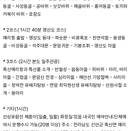
동굴 - 사성동굴 - 공바위 - 삿갓바위 - 해골바위 - 홍어동굴 - 토끼와
거북이 바위 - 호잠도
* 2코스( 1시간 40분 영산도 코스)
예리항 출발 - 영상도 등대 - 파숫문 - 비류폭포 - 천연석함 - 용생동
굴 - 비성동굴 - 석주대문 - 문암귀운 - 기봉조휘 - 영산도 마을
* 3코스 (2시간 본도 일주관광)
흑산예리항과 특산품 소개 - 반월성 - 읍동마을 - 피바위 - 마리, 버리
마을 - 간첩굴 - 문암산 전경 - 심리마을 - 해안선 기암절벽 - 사리마
을 - 정약전 유배지탐방 - 면암 최익현선생 유배지탐방 - 선원사절 소
개 - 용마리
* 기타(1시간)
선상유람선 해돋이(일출, 일몰) 화장실:있음 내국인 예약안내:단체예
약시 운행수시 가능(20명 이상) 주소 : 전라남도 신안군 흑산면 예리