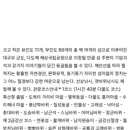
크고 작은 유인도 11개, 무인도 89개의 총 백 여개의 섬으로 이루어진
대규모 군도, 다도해 해상국립공원으로 지정될 만큼 섬 주변의 기암괴
석과 갖가지 이야기들이 담긴 둥굴들을 볼 수 있다. 해안선을 따라 펼
쳐지는 황홀한 자연경관, 문화유적, 옹기종기 자리한 섬마을의 정치는
그 어느 절경보다 강한 여운으로 남는다. 선상낚시, 갯바위낚시도 체
험해 볼 수 있다. 관광코스안내:* 1코스 (1시간 40분 다물도 코스)
흑산항 출발 - 도목리 가리비 마을 - 옆목동굴 - 다물도 홍어마을 - 수
리해녀 마을 - 풍년학바위 - 칠성동굴 - 만물상 - 고래섬 - 낙타섬 -
촛대바위 - 도승바위 - 남근석 - 스님바위 - 어머님바위 - 장군바위 -
제 2금강산 코스 - 연꽃섬 - 물개바위 - 남자원숭이 - 금강산절경 - 돌
부처님바위 - 뽀뽀바위 - 슬픈 삼형제바위 - 공룡과 고래바위 - 쌍용