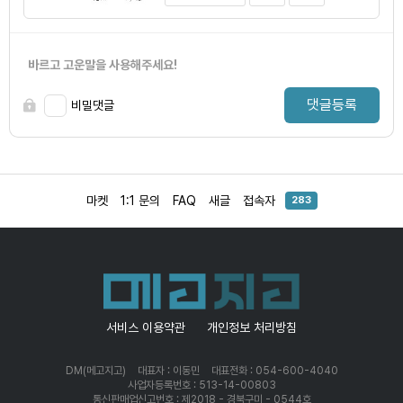
바르고 고운말을 사용해주세요!
댓글등록
비밀댓글
마켓
1:1 문의
FAQ
새글
접속자
283
서비스 이용약관
개인정보 처리방침
DM(메고지고)
대표자 : 이동민
대표전화 : 054-600-4040
사업자등록번호 : 513-14-00803
통신판매업신고번호 : 제2018 - 경북구미 - 0544호