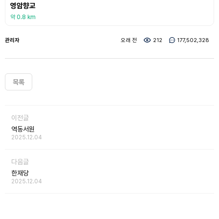
영암향교
약 0.8 km
관리자
오래 전
212
177,502,328
목록
이전글
역동서원
2025.12.04
다음글
한재당
2025.12.04