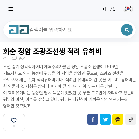
화순 정암 조광조선생 적려 유허비
최근 검색어
전체삭제
전라남도화순군
최근 검색어가 없습니다.
조선 중기 성리학자이며 개혁주의자였던 정암 조광조 선생이 1519년
기묘사화로 인해 능성에 귀양을 와 사약을 받았던 곳으로, 조광조 선생을
추모코자 세운 것이 적려유허비이다. 적려란 유배되어 간 곳을 이르며, 유허비는
한 인물의 옛 자취를 밝히어 후세에 알리고자 세워 두는 비를 말한다.
이 적려유허비는 능성현 당시 북문이 있었던 곳 부근 도로변에 자리하고 있는데
귀부와 비신, 이수를 갖추고 있다. 귀부는 자연석에 가까운 암석으로 거북의
형태만 갖추었고
0