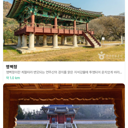
영벽정
영벽정이란 계절따라 변모되는 연주산의 경치를 맑은 지석강물에 투영되어 운치있게 바라볼 수 있다 하여 붙여진 이름으로 연주산 아래 지석강의 상류 영벽강변에 있다. 주변 경관이 아름다운 경승지에 있기 때문에 행락객들이 널리 이용하고 있다. 2층 팔작지붕에 기와를 얹은 건물로 정면 3칸, 측면 2칸의 누각형이다. 건립 연대는 확실치 않으나 양팽손 등이 쓴 제영으로 보아 조선 명종때나 선조때(16세기 후반)인 것 같다. 건립자는 능 주목(군), 즉 관청이 건립
약 1.0 km