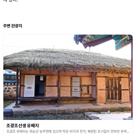
주변 관광지
조광조선생 유배지
조광조 유배지는 화순군 능주면에 있으며 작은 비각과 전각, 복원된 초가집이 전부인 유적지이지만 조선 중기 이상적인 개혁 정치를 꿈꾸었던 젊은 정치인의 노력과 37세 짧은 생의 마지막을 담고 있는 뜻깊은 땅이다. 조선 중종 때의 개혁 공신 조광조의 유배지와 그의 죽음을 안타깝게 여긴 사람들의 마음을 담은 붉은빛 글씨가 선명한 비석은 ‘정암 조선생 적려 유허 추모비’라는 글씨가 새겨져 있다. 중종반정으로 연산군을 폐하고 왕위에 오른 중종을 도와 유교 정치의