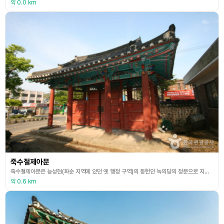
약 0.0 km
죽수절제아문
죽수절제아문은 능성현(화순 지역에 있던 옛 행정 구역)의 동헌인 녹의당의 정문으로 지어진 관아의 대문이다. 최초의 건립은 언제인지 분명하지 않으나, 녹의당 건립과 함께 지여 졌을 것으로 추측된다. 동헌은 수령이 공사를 처리하는 곳으로, 조선왕조 지방 관청의 중심 건물이다. 1599년에 아문을 수리했다는 기록이 있으며, 1602년에 당대의 문필가이던 하동 정씨 정이가 능성관의 현판과 함께 쓴 죽수절제아문 현판이 오늘에 전한다. 1632년 능성현이 능주목
약 0.6 km