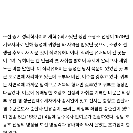
조선 중기 성리학자이며 개혁주의자였던 정암 조광조 선생이 1519년
기묘사화로 인해 능성에 귀양을 와 사약을 받았던 곳으로, 조광조 선
생을 추모코자 세운 것이 적려유허비이다. 적려란 유배되어 간 곳을
이르며, 유허비는 한 인물의 옛 자취를 밝히어 후세에 알리고자 세워
두는 비를 말한다. 이 적려유허비는 능성현 당시 북문이 있었던 곳 부
근 도로변에 자리하고 있는데 귀부와 비신, 이수를 갖추고 있다. 귀부
는 자연석에 가까운 암석으로 거북의 형태만 갖추었고 귀부도 형상만
다듬었다. 이곳에 유배당한 조광조 선생의 자취를 기록한 비문은 의정
부 우찬 겸 성균관제주세자이사 송시열이 짓고 전서는 충청도 관찰사
겸 수군절도사 순찰사 민유중이, 글씨는 의정부 좌참찬 송준길이 썼으
며 현종 8년(1667년) 4월에 능주목사 민여로가 건립하였다. 정암 조
광조 선생의 영정을 모신 영정각과 유배하러 와서 살았던 초가집이 함
께 있다.