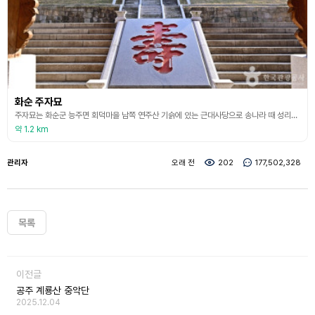
화순 주자묘
주자묘는 화순군 능주면 회덕마을 남쪽 연주산 기슭에 있는 근대사당으로 송나라 때 성리학을 집대성한 주희를 모신 곳이다. 이 사당은 처음에는 신안 주씨 문중에서 1905년에 영모당으로 창건하였다가 1978년에 현재의 모습으로 다시 지은 것이다. 주자묘의 전체 구성은 2단으로 조성된 부지에 상단에는 사당 구역이 위치하고 하단에는 동서재라는 일종의 강학 공간이 들어서 있다. 두 구역 주위는 담장이 반듯하게 둘려 있고 각각의 구역에는 삼문이 있다. 사당 안에는
약 1.2 km
관리자
오래 전
202
177,502,328
목록
이전글
공주 계룡산 중악단
2025.12.04