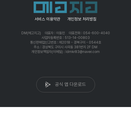
서비스 이용약관
개인정보 처리방침
DM(메고지고)
대표자 : 이동민
대표전화 : 054-600-4040
사업자등록번호 : 513-14-00803
통신판매업신고번호 : 제2018 - 경북구미 - 0544호
주소 : 경상북도 구미시 사곡동 381번지 2F DM
개인정보책임자(이메일) : ldmkr83@naver.com
공식 앱 다운로드