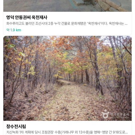
영덕 안동권씨 옥천재사
화수루라고도 불리던 조선시대 2층 누각 건물로 문화재명은 ‘옥천재사’이다. 옥천재사는 안동권씨의 영해 입향조 권책의 증손자인 권희언의 묘제를 수행하기 위해 지은 재사 건물로 이 정자는 그의 다섯 아들들이 1676(숙종 2)에 건립하였다고 전해진다. 옥천재사의 누각인 화수루는 정면 5칸 측면 2칸 규모의 맞배지붕 기와집이다 一자형의 2층 누각인데, 후면으로 ∩자형의 건물을 연접하여, 전체적으로 口자형의 평면을 이룬다. 화수루 하부 어칸에 문을 달아 통로로
약 1.9 km
창수전시림
치산녹화 1차 계획에 당시 조림권장 수종(가래나무 외 13수종)을 영해~영양 간 918도로변(창수령) 일대에 구역 면적 433㏊ 중 170㏊를 시범 조림(1975~1981) 하여 일대 임지를 기술적으로 더욱 알차게 보육 관리하고 각종 사업지에 안내판을 설치하여 국유림 경영 시범과 대국민 홍보를 위한 종합적인 전시림 교육장을 목적으로 조성하였다. 가래나무, 소나무, 리기테다, 잣나무, 아까시나무 등 총 14개 수종이 조림되어 있으며, 하늘 높이 뻗은 웅장