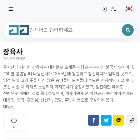
장육사
최근 검색어
전체삭제
경상북도영덕군
최근 검색어가 없습니다.
운서산에 자리한 장육사는 대한불교 조계종 제11교구 본사인 불국사 말사이다.
고려말 공민왕 때 나옹선사가 1355년에 창건하고 참선하다가 입적한 곳으로,
입적 뒤에 그의 뜻을 따라 많은 승려들이 모여들어 수도한 역사적인 사찰이다.
조선 세종 때 화재로 소실되자 화지도사가 중창하였고, 임진왜란 때에도
전란으로 피폐한 것을 중수하였으며, 이후 1900년 이현규가 중건하여 현재는
대웅전, 종각, 홍연암, 산신각, 금당, 주방처 등으로 구성되어 있다.
대웅전
0