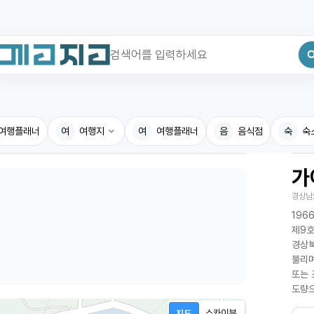
최근 검색어
전체삭제
여행플래너
최근 검색어가 없습니다.
여
여행지
여
여행플래너
음
음식점
숙
숙
가
국내여행지
국내맛
경상남
휴게소
고수의
196
전기충전소
음식용
제9호
경상북
식물도감
불리며
또는 
도량으