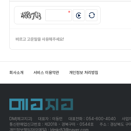
바르고 고운말을 사용해주세요!
회사소개
서비스 이용약관
개인정보 처리방침
DM(메고지고)
대표자 : 이동민
대표전화 : 054-600-4040
사업자
통신판매업신고번호 : 제2018 - 경북구미 - 0544호
주소 : 경상북도 구미
개인정보책임자(이메일) : ldmkr83@naver.com