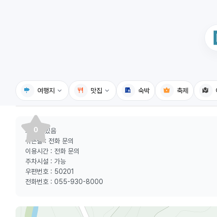
여행지
맛집
숙박
축제
국내여행지
국내맛집
0
화장실:있음
휴게소
고수의레시피
쉬는날 : 전화 문의
이용시간 : 전화 문의
전기충전소
음식용어사전
주차시설 : 가능
우편번호 : 50201
식물도감
전화번호 : 055-930-8000