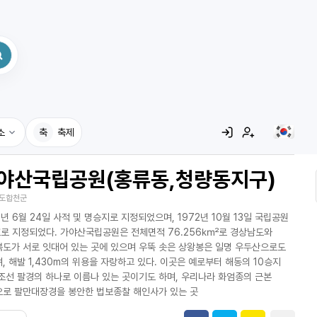
소
축
축제
야산국립공원(홍류동,청량동지구)
집
도합천군
레시피
6년 6월 24일 사적 및 명승지로 지정되었으며, 1972년 10월 13일 국립공원
어사전
로 지정되었다. 가야산국립공원은 전체면적 76.256㎢로 경상남도와
도가 서로 잇대어 있는 곳에 있으며 우뚝 솟은 상왕봉은 일명 우두산으로도
, 해발 1,430m의 위용을 자랑하고 있다. 이곳은 예로부터 해동의 10승지
조선 팔경의 하나로 이름나 있는 곳이기도 하며, 우리나라 화엄종의 근본
로 팔만대장경을 봉안한 법보종찰 해인사가 있는 곳