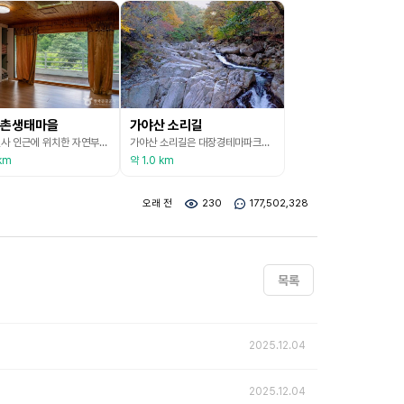
촌생태마을
가야산 소리길
합천해인사 인근에 위치한 자연부락으로서 천해의 자연조건과 수많은 문화유적지 그리고 가야산 국립공원이 있는 지역이다. 유래를 살펴보면 옛날 각사라는 절이 있었으므로 각사라고 불렀다. 절터의 흔적은 찾을 수가 없으며, 상세한 내용은 전해지지 않고 있다. 야천 2구를 웃각사, 건너편에 있는 황산 1구를 아랫각사라고 부르고 있는 것을 보면 양편에 절이 있었던 것으로 보이며, 뒷산의 전경이 아름답고 앞에는 가야천의 맑은 시냇물이 흐르고 있다.
가야산 소리길은 대장경테마파크에서 해인사 영산교까지의 구간으로, 홍류동 옛길을 복원하고 다듬어 홍류동 계곡을 따라 완만하게 걸을 수 있도록 조성한 저지대 수평 산책로이다. 계절마다 다른 매력의 홍류동 계곡과 가야산 소나무림의 청량함을 느끼며 누구나 쉽게 탐방할 수 있다. 가야산 소리길에는 농산정, 칠성대, 낙화담 등 가야산 명소가 있으며, 자연과 역사, 경관을 함께 보고 느낄 수 있는 길이다. 소리길 입구로 들어서면 굽이치는 계곡과 잘 보전된 소나무림이
km
약 1.0 km
오래 전
230
177,502,328
목록
2025.12.04
2025.12.04