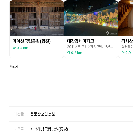
가야산국립공원(합천)
대장경테마파크
각사산
2011년은 고려대장경 간행 천년을 맞이한 해로, 유네스코 세계문화재에 등록된 고려 고종 23년부터 38년에 이르기까지 16년간에 걸쳐 완성한 고려 ‘재조대장경’의 우수성과 역사성을 알리고, 새롭게 다가올 천년을 준비하고자 「2011 대장경천년세계문화축전」을 개최하면서 합천군 가야면에 대장경테마파크를 조성하였다. 대장경테마파크를 찾는 관람객에게 천년을 이어온 대장경의 역사적, 문명적 의미를 재조명하고, 인류 공동유산으로서의 가치를 재발현하는 이해와 발견
약 0.0 km
약 0.2 km
약 0.9 
관리자
이전글
운문산군립공원
다음글
한려해상국립공원(통영)