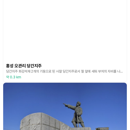
홍성 오관리 당간지주
당간지주 화강석재 2개의 기둥으로 된 사찰 당간지주로서 절 앞에 세워 부처의 자비를 나타내고 나쁜 기운을 내쫓는 깃발을 ‘당’이라 하고, 그 깃발을 매다는 깃대를 ‘당간’이라고 한다. 당간 지주란 당간을 양쪽에서 지탱해 주는 두 돌기둥을 말한다. 홍성 오관리 당간 지주의 안쪽은 아무런 장식이 없지만, 바깥쪽의 중앙부에는 줄무늬 두 개가 돋을새김으로 새겨져 있는 것이 특징이다. 중앙에는 깃대는 세우도록 한 둥근 구멍이 있고, 지주의 윗부분에는 깃대를 고정
약 0.3 km