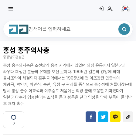
홍성 홍주의사총
최근 검색어
전체삭제
충청남도홍성군
최근 검색어가 없습니다.
홍성 홍주의사총은 조선말기 홍성 지역에서 있었던 의병 운동에서 일본군과
싸우다 희생된 분들의 유해를 모신 곳이다. 1905년 일본의 강압에 의해
을사조약이 체결되자 홍주 지역에서는 1906년에 전 이조참판 민종식이
채광묵, 박인기, 이만식, 농민, 유생 구 관리를 중심으로 홍주성에 쳐들어갔는데
당시 홍성 군수 이교석과 이주승도 처음에는 의병 군에 호응할 기미였다가
일본군 다수가 입성한다는 소식을 듣고 성문을 닫고 입성을 막아 부득이 물러난
후 재차 홍주
0