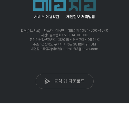
서비스 이용약관
개인정보 처리방침
DM(메고지고)
대표자 : 이동민
대표전화 : 054-600-4040
사업자등록번호 : 513-14-00803
통신판매업신고번호 : 제2018 - 경북구미 - 0544호
주소 : 경상북도 구미시 사곡동 381번지 2F DM
개인정보책임자(이메일) : ldmkr83@naver.com
공식 앱 다운로드