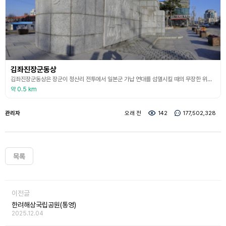
김좌진장군동상
김좌진장군동상은 장군이 청산리 전투에서 일본군 가납 연대를 섬멸시킬 때의 무장한 위용으로 독립군 대장의 늠름한 기상을 기리기 위해 건립되었다. 김좌진 장군은 1919년 북로군정서를 조직하고 사령관이 되었으며, 사관 연성소를 설치하여 독립군을 양성하였다. 31세가 되던 해에는 시베리아로 출전 중이던 일본군 3,000여 명을 화룡현 청산리로 유인하여 1,200여 명을 전사상자로 만들어 청산리 전투를 승리로 이끌었으며, 이는 대한민국 독립운동사상 최대의 금
약 0.5 km
관리자
오래 전
142
177,502,328
목록
이전글
한려해상국립공원(통영)
2025.12.04