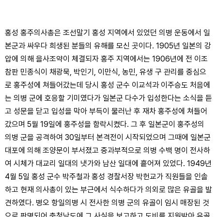
홍성 홍주의사총은 조선말기 홍성 지역에서 있었던 의병 운동에서 일
본군과 싸우다 희생된 분들의 유해를 모신 곳이다. 1905년 일본의 강
압에 의해 을사조약이 체결되자 홍주 지역에서는 1906년에 전 이조
참판 민종식이 채광묵, 박인기, 이만식, 농민, 유생 구 관리를 중심으
로 홍주성에 쳐들어갔는데 당시 홍성 군수 이교석과 이주승도 처음에
는 의병 군에 호응할 기미였다가 일본군 다수가 입성한다는 소식을 듣
고 성문을 닫고 입성을 막아 부득이 물러난 후 재차 홍주성에 쳐들어
갔으며 5월 19일에 홍주성을 함락시켰다. 그 후 일본군이 홍주성의
의병 군을 공격하여 30일부터 본격전이 시작되었으며 그때에 일본군
대포에 의해 조양문이 부서졌고 중과부적으로 의병 수백 명이 전사하
여 시체가 대교리 일대의 냇가와 남산 일대에 흩어져 있었다. 1949년
4월 5일 홍성 군수 박주철과 홍성 경찰서장 박헌교가 직원들을 인솔
하고 현재 의사총이 있는 부근에서 식수하다가 의외로 많은 유골을 발
견하였다. 병오 항일의병 시 전사한 의병 군의 유골이 임시 매장된 것
으로 판명되어 충청남도에 그 사실을 보고하고 도비를 지원받아 유골