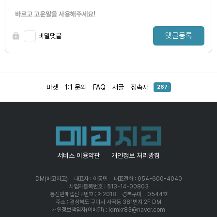
바르고 고운말을 사용해주세요!
댓글등록
비밀댓글
마켓
1:1 문의
FAQ
새글
접속자
267
서비스 이용약관
개인정보 처리방침
DM(메고지고)
대표자 : 이동민
대표전화 : 054-600-4040
사업자등록번호 : 513-14-00803
통신판매업신고번호 : 제2018 - 경북구미 - 0544호
주소 : 경상북도 구미시 사곡동 381번지 2F DM
개인정보책임자(이메일) : ldmkr83@naver.com