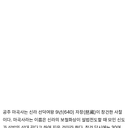
공주 마곡사는 신라 선덕여왕 9년(640) 자장(慈藏)이 창건한 사찰
이다. 마곡사라는 이름은 신라의 보철화상이 설법전도할 때 모인 신도
가 삼밭의 삼대 같다고 하여 지은 것이라 한다. 창건 당시에는 30여