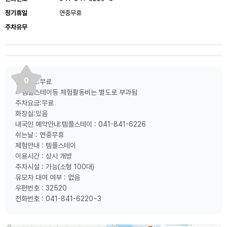
정기휴일
연중무휴
주차유무
0
입 장 료:무료
※ 템플스테이등 체험활동비는 별도로 부과됨
주차요금:무료
화장실:있음
내국인 예약안내:템플스테이 : 041-841-6226
쉬는날 : 연중무휴
체험안내 : 템플스테이
이용시간 : 상시 개방
주차시설 : 가능(소형 100대)
유모차 대여 여부 : 없음
우편번호 : 32520
전화번호 : 041-841-6220~3