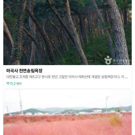
마곡사 천연송림욕장
대한불교 조계종 제6교구 본사로 천년 고찰인 마곡사 태화산에 개설된 송림욕장이다. 이 산은 적송이 대부분을 차지하고 있어서 산림욕 중 제일이라는 적송산림욕을 한껏 즐길 수 있는 건강코스이기도 하다. 5∼10년 된 적송의 사이를 따라 마곡사를 둘러싸고 있는 태화산의 능선에 개설된 등산로의 길이는 무려 5km에 달하며 약 2시간 30분이 소요된다. 마곡사 대웅전 앞 은적암 입구를 기점으로 하여 해발 423m의 활인봉, 417m의 나발봉을 따라 마곡사 경내를
약 0.2 km