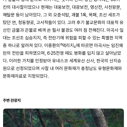
칸의 대사찰이었으나 현재는 대웅보전, 대광보전, 영산전, 사천왕문,
해탈문 등이 남아있다. 그 외 오층석탑, 괘불 1폭, 목패, 조선 세조가
탔던 연, 청동향로, 고서적들이 있다. 고려 후기 불교문화의 대표적 유
산인 금물과 은물로 베껴 쓴 필사 불경도 여러 점 전해진다. 마곡사 일
대는 조선조 십승지지, 즉 전란기에 위험을 피할 수 있는 특별한 지역
중 하나로 알려져 있다. 이중환의『택리지』에 따르면 마곡사는 임진왜
란의 전란을 피하였으며, 6·25전쟁 때도 병화를 입지 않고 살아남았
다. 이러한 가치를 인정받아 유네스코 세계유산 산사, 한국의 산지승
원으로 선정되었으며 사찰 내 여러 문화재가 충청남도 유형문화재와
문화재자료로 지정되었다.
주변 관광지