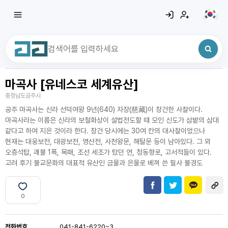
마곡사 [유네스코 세계유산]
최근 검색어
전체삭제
충청남도공주시
최근 검색어가 없습니다.
공주 마곡사는 신라 선덕여왕 9년(640) 자장(慈藏)이 창건한 사찰이다.
마곡사라는 이름은 신라의 보철화상이 설법전도할 때 모인 신도가 삼밭의 삼대
같다고 하여 지은 것이라 한다. 창건 당시에는 30여 칸의 대사찰이었으나
현재는 대웅보전, 대광보전, 영산전, 사천왕문, 해탈문 등이 남아있다. 그 외
오층석탑, 괘불 1폭, 목패, 조선 세조가 탔던 연, 청동향로, 고서적들이 있다.
고려 후기 불교문화의 대표적 유산인 금물과 은물로 베껴 쓴 필사 불경도
0
전화번호
041-841-6220~3