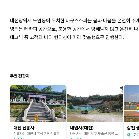
대전광역시 도안동에 위치한 바구스스파는 몸과 마음을 온전히 쉬게 
영되는 테라피 공간으로, 조용한 공간에서 방해받지 않고 온전히 나
테크닉 중 고객의 바디 컨디션에 따라 맞춤형으로 진행한다.
주변 관광지
대전 신흥사
내원사(대전)
갑천 
신흥사는 대전시 유성구 원신흥동에 자리 잡고 있다. 이곳은 대한 불교 정토정 사찰이다. 정토정은 아미타불 및 그가 출현할 정토의 존재를 믿고, 죽은 후 그 정토에 태어나기를 바라는 대승불교의 일파이다. 사찰에서는 아미타불 부처님과 협시불인 관음보살님과 대세지보살님을 주불로 봉안하였으며, 104위 신중님이 봉안되어 있다.
내원사는 대전 서구 도솔산 동쪽 사면에 자리한 사찰이다. 도솔산은 대전 시내에 솟아 있는 비교적 낮은 산으로, 많은 시민들이 가벼운 산책이나 등산을 위해 자주 찾는 장소이다. 내원사는 이처럼 도심과 가까우면서도 산속에 위치해 있어, 시민들과 관광객들이 편리하게 접근할 수 있는 휴식처로 사랑받고 있다. ‘내원사’라는 이름의 사찰은 전국 여러 곳에 있으나, 도솔산 내원사는 험준한 산사에서 느끼기 어려운 포근하고 안정된 분위기를 자아낸다. 사찰 경내에는 대웅
약 1.7 