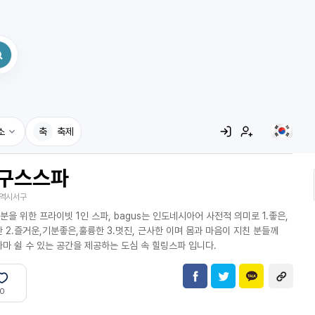
소
축
축제
구스스파
집
역시서구
레시피
 분을 위한 프라이빗 1인 스파, bagus는 인도네시아어 사전적 의미로 1.좋은,
어사전
 2.즐거운,기분좋은,훌륭한 3.멋진, 근사한 이며 몸과 마음이 지친 분들께
마 쉴 수 있는 공간을 제공하는 도심 속 힐링스파 입니다.
0