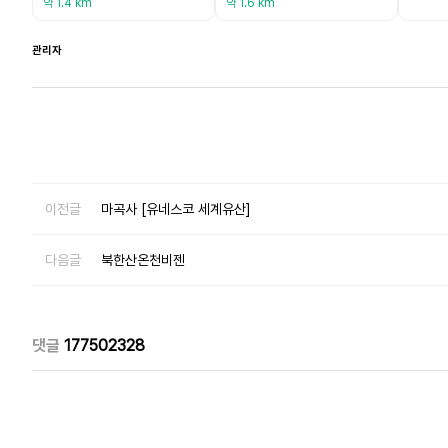
약 1.4 km
약 1.6 km
관리자
이전글
마곡사 [유네스코 세계유산]
다음글
북한산온천비젠
댓글
177502328