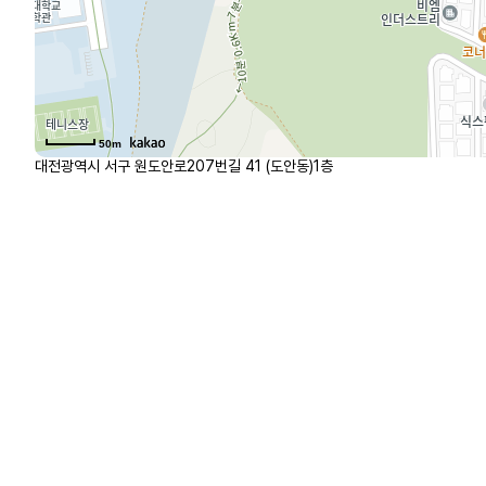
50m
대전광역시 서구 원도안로207번길 41 (도안동)1층