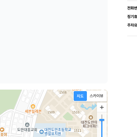
전화
정기
주차