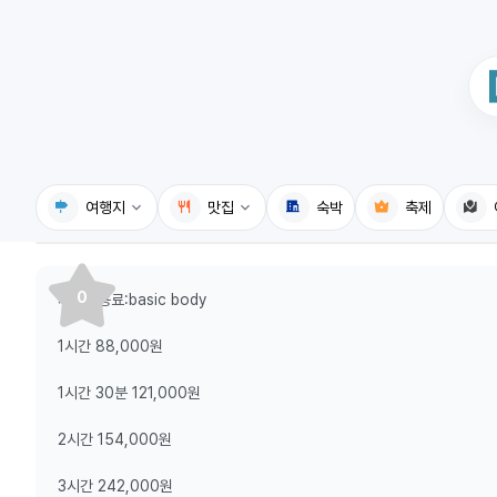
여행지
맛집
숙박
축제
국내여행지
국내맛집
0
시설이용료:basic body
휴게소
고수의레시피
1시간 88,000원
전기충전소
음식용어사전
1시간 30분 121,000원
식물도감
2시간 154,000원
3시간 242,000원