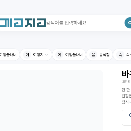
최근 검색어
전체삭제
여행플래너
최근 검색어가 없습니다.
여
여행지
여
여행플래너
음
음식점
숙
숙
바
국내여행지
국내맛
대전광
휴게소
고수의
단 한
전기충전소
음식용
친절한
잠시나
식물도감