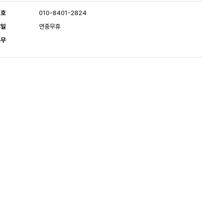
번호
010-8401-2824
휴일
연중무휴
유무