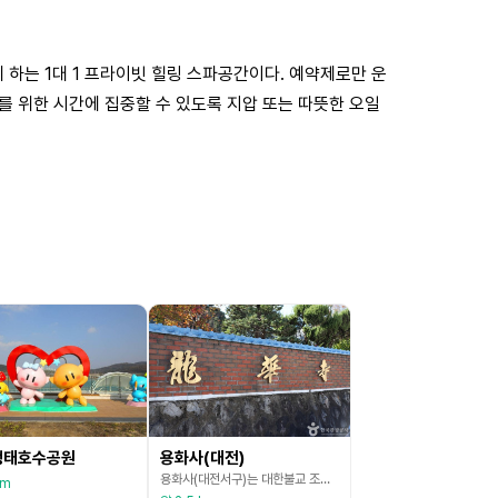
하는 1대 1 프라이빗 힐링 스파공간이다. 예약제로만 운
를 위한 시간에 집중할 수 있도록 지압 또는 따뜻한 오일
생태호수공원
용화사(대전)
용화사(대전서구)는 대한불교 조계종 마곡사에 속한 말사로서 현재 대전 서남부 도심 주택가에 위치해 있다. 이 사찰은 본래 충남 논산군(현 계룡시) 두마면 용동리에 세워진 절로 신라 제27대 선덕왕 때 영포화상에 의해 처음 세워졌다고 전한다. 창건 당시에는 관음사라 불렀다 한다. 그 후 1393년(조선 태조 2) 무학국사가 중창하였으나 임진왜란 때 모두 불타 버렸다. 그러다 조선 말기에 홍응은이란 비구니스님이 옛 터에 다시 짓고 이름을 금륜사로 바꾸었다.
km