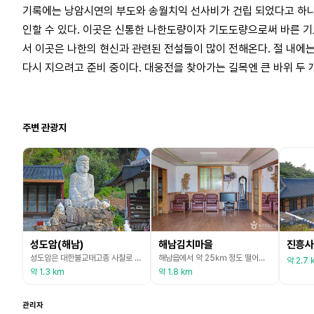
기록에는 낭암시연의 부도와 송월치익 선사비가 건립 되었다고 하나,
인할 수 있다. 이곳은 신통한 나한도량이자 기도도량으로써 바른 기
서 이곳은 나한의 현신과 관련된 전설들이 많이 전해온다. 절 내에는
다시 지으려고 준비 중이다. 대웅전을 찾아가는 길목엔 큰 바위 두 
주변 관광지
성도암(해남)
해남김치마을
진흥사
성도암은 대한불교태고종 사찰로 동해 저수지 아래에 위치하고 있다. 절의 창건은 약 100년 전 제주양씨 집안의 부인이 계시에 의해 이곳에서 기도를 하고 아들을 얻은 뒤 절을 지었다고 한다. 그 뒤 절의 건물은 일제강점기와 여순반란사건을 거치면서 불타 없어지기도 했다. 1972년 지금의 동해저수지가 들어선 곳으로 옮겼으며, 1974년에는 태고종 사찰이 되었다. 이후 동해저수지 공사가 시작되어 일대가 수몰 지역이 되자 1994년 다시 지금의 자리로 옮겨 현
해남읍에서 약 25㎞ 정도 떨어진 김치마을은 두륜산 자락에 위치하고 있어 자연친화적인 모습을 그대로 간직하고 있으며, 전통 돌담길, 오염되지 않은 바다, 넓은 들판, 마을 입구에서부터 보이는 공통그림이 있는 저수지까지 김치마을은 마을의 요소를 잘 다듬어 계절별 특색 있는 체험으로 찾아오는 방문객들에게 많은 즐거움을 주고 있다. 또한, 주변에 강진의 청자 관광지, 땅끝 관광지, 완도 등 많은 관광지가 있어 마을의 체험 프로그램과 연계한 테마관광지로 각광을
약 2.7 
약 1.3 km
약 1.8 km
관리자