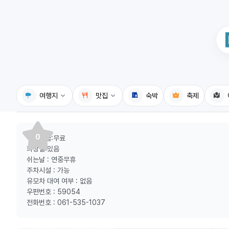
여행지
맛집
숙박
축제
국내여행지
국내맛집
0
주차요금:무료
휴게소
고수의레시피
화장실:있음
쉬는날 : 연중무휴
전기충전소
음식용어사전
주차시설 : 가능
유모차 대여 여부 : 없음
식물도감
우편번호 : 59054
전화번호 : 061-535-1037