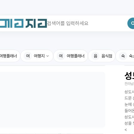
최근 검색어
전체삭제
여행플래너
최근 검색어가 없습니다.
여
여행지
여
여행플래너
음
음식점
숙
숙
성
국내여행지
국내맛
전라남
휴게소
고수의
성도사
전기충전소
음식용
드문 
눈에 
식물도감
들어온
성도사
성을 
<