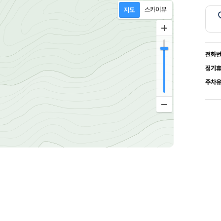
전화
정기
주차