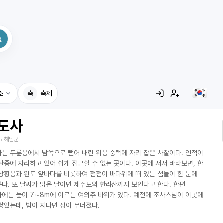
소
축
축제
도사
집
도해남군
레시피
는 두륜봉에서 남쪽으로 뻗어 내린 위봉 중턱에 자리 잡은 사찰이다. 인적이
어사전
산중에 자리하고 있어 쉽게 접근할 수 없는 곳이다. 이곳에 서서 바라보면, 한
상황봉과 완도 앞바다를 비롯하여 점점이 바다위에 떠 있는 섬들이 한 눈에
다. 또 날씨가 맑은 날이면 제주도의 한라산까지 보인다고 한다. 한편
에는 높이 7∼8m에 이르는 여의주 바위가 있다. 예전에 조사스님이 이곳에
쌓았는데, 밤이 지나면 성이 무너졌다.