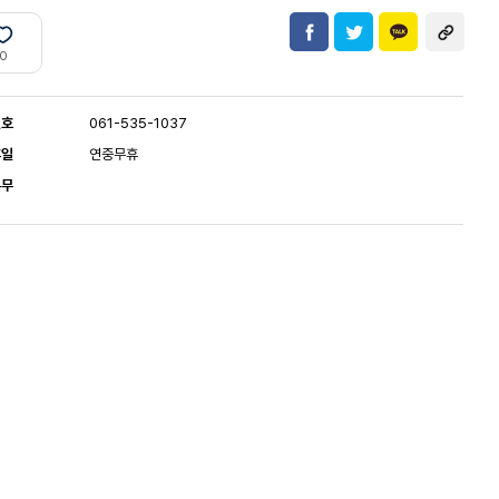
0
번호
061-535-1037
휴일
연중무휴
유무