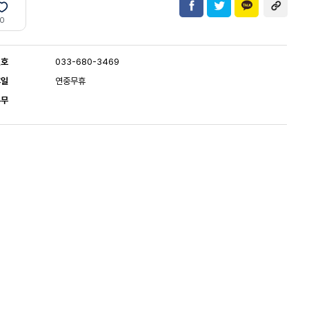
0
번호
033-680-3469
휴일
연중무휴
유무