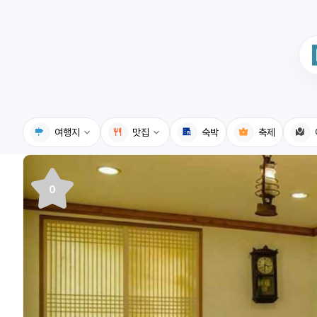
여행지
맛집
숙박
축제
국내여행지
국내맛집
0
휴게소
고수의레시피
전기충전소
음식용어사전
식물도감