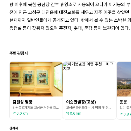
방 이후에 북한 공산당 간부 휴양소로 사용되어 오다가 이기붕의 
전에 인근 고성군 대진읍에 대진교회를 세우고 자주 이곳을 찾았던 
현재까지 일반인들에게 공개되고 있다. 밖에서 볼 수 있는 소박한 
응접실 등이 갖춰져 있으며 주전자, 촛대, 문갑 등이 보관되어 있다.
주변 관광지
김일성 별장
이승만별장(고성)
응봉
강원특별자치도 고성군 거진읍 화포리 화진포가 내려다보이는 곳에 있는 별장으로, 일명 ‘김일성 별장’으로 불리는 곳이다. 1938년 독일인 H. 베버가 지었고, 1948년부터 1950년까지 김일성이 부인 김정숙, 아들 김정일, 딸 김경희와 함께 여름 휴양지로 사용했다. 지하 1층·지상 2층의 석조 건물로 1964년 육군에서 건물을 철거하여 재건축하였고, 1995년 개·보수하여 장병들의 휴양 시설로 사용하였다. 내부에는 한국전쟁과 북한 관련 자료를 전시하고
고성군 화진포에는 세 명의 옛 정치인의 별장인 김일성 별장, 이승만 별장, 이기붕 별장이 나란히 놓여 있다. 이승만 별장은 대한민국 초대 대통령인 이승만이 머물렀던 곳으로, 1954년에 신축된 뒤 1961년에 폐허가 되었다가 1997년 7월 육군이 재건축하여 1999년 전시관으로 복원되었다. 내부에는 침실과 집무실로 쓰이던 방 두 개와 거실로 구분되어 있으며, 유족들에게 기증받은 물품들로 전시하여 이승만 대통령이 기거하던 시절의 모습을 그대로 재현하였다
약 0.0 km
약 0.6 km
약 0.8 
관리자