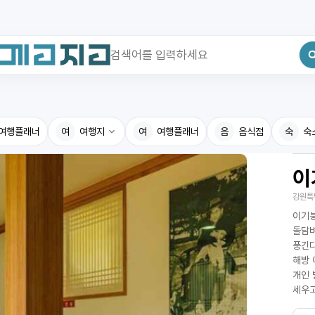
최근 검색어
전체삭제
여행플래너
최근 검색어가 없습니다.
여
여행지
여
여행플래너
음
음식점
숙
숙
이
국내여행지
국내맛
강원특
휴게소
고수의
이기붕
전기충전소
음식용
돌담벼
풍긴다
식물도감
해방 
개인 
세우고