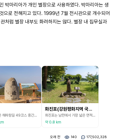
부인 박마리아가 개인 별장으로 사용하였다. 박마리아는 생
것으로 전해지고 있다. 1999년 7월 전시관으로 개수되어
외관처럼 별장 내부도 화려하지는 않다. 별장 내 집무실과
화진포(강원평화지역 국가지질공원)
걷기 좋은 해파랑길 49코스 중간쯤에 위치한 곳이다. 주변 경관이 수려해 과거 유명인사들의 별장으로 이용한 자취가 근대문화유산으로 남아 있는 화진포의 동쪽 봉우리이다. 옛날부터 화진포 호수 동쪽에 위치한 높은 산이 마치 매가 앉은 형상과 같다고 하여 매 응(鷹)자를 써서 부른다. 높이는 286m이다. 화진포 호수의 북호와 남호, 화진포해수욕장이 한눈에 들어오는 아름다운 풍경을 감상할 수 있다. 인근에는 화진포호수와 해수욕장, 김일성 별장, 이승만 별장,
화진포는 남한에서 가장 넓은 면적의 석호로 화진포 해변부근의 사취(沙嘴, spit : 파랑과 연안류의 작용으로 만의 입구에 형성되는 새부리 모양의 모래톱) 발달로 인하여 만의 입구가 막히면서 형성되었다. 석호는 후빙기(後氷期, post-glacial age)해수면 상승으로 해안이 침수되어 만이 형성되고, 그 입구가 사주(沙柱, sand bar : 파랑과 연안류의 작용으로 해안에 연이어 형성된 모래더미)나 사취로 가로막혀서 발달하게 된 지형이다. 이는 기
km
약 0.8 km
오래 전
140
177,502,328