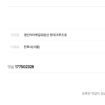
이전글
경인아라뱃길유람선 현대크루즈호
다음글
천축사(서울)
댓글
177502328
등록된 댓글이 없