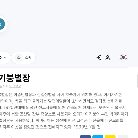
소
축
축제
기붕별장
집
별자치도고성군
레시피
별장은 이승만별장과 김일성별장 사이 호숫가에 위치해 있다. 아기자기한
어사전
락이며, 벽을 타고 올라가는 담쟁이덩굴이 소박하면서도 정다운 분위기를
. 1920년대에 외국인 선교사들에 의해 건축되어 현재까지 보존된 건물로서
이후에 북한 공산당 간부 휴양소로 사용되어 오다가 이기붕의 부인 박마리아가
별장으로 사용하였다. 박마리아는 생전에 인근 고성군 대진읍에 대진교회를
 자주 이곳을 찾았던 것으로 전해지고 있다. 1999년 7월 전