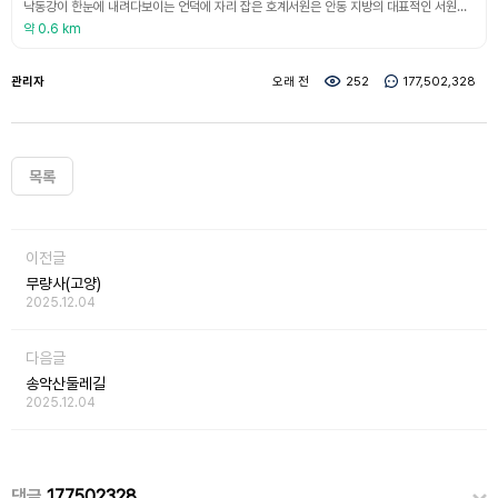
낙동강이 한눈에 내려다보이는 언덕에 자리 잡은 호계서원은 안동 지방의 대표적인 서원이다. 1573년 지방 사림들이 백련사 절터에 여강서원을 세워 퇴계 이황의 위패를 봉안하고 도학을 강론하였는데, 1605년 이곳이 대홍수로 인해 유실되었다. 이후 1620년 이황의 큰 제자인 서애 류성룡과 학봉 김성일의 위패를 추가 배향하고 1676년 사액을 받고 ‘호계’로 이름을 바꾸었다. 원래 월곡면 도곡동에 있었으나 안동댐 건설 수몰지구로 1973년 지금의 위치로 옮
약 0.6 km
관리자
오래 전
252
177,502,328
목록
이전글
무량사(고양)
2025.12.04
다음글
송악산둘레길
2025.12.04
댓글
177502328