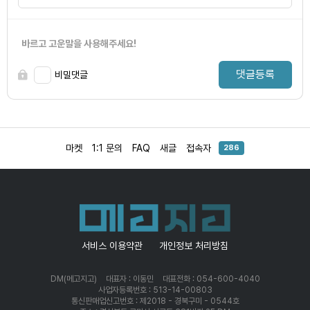
바르고 고운말을 사용해주세요!
댓글등록
비밀댓글
마켓
1:1 문의
FAQ
새글
접속자
286
서비스 이용약관
개인정보 처리방침
DM(메고지고)
대표자 : 이동민
대표전화 : 054-600-4040
사업자등록번호 : 513-14-00803
통신판매업신고번호 : 제2018 - 경북구미 - 0544호