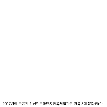
2017년에 준공된 선성현문화단지한옥체험관은 경북 3대 문화권(안