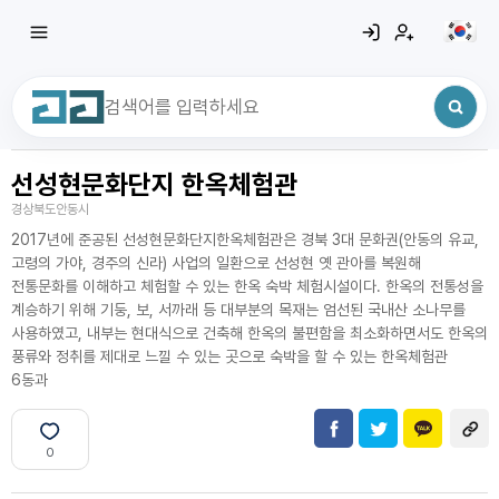
선성현문화단지 한옥체험관
최근 검색어
전체삭제
경상북도안동시
최근 검색어가 없습니다.
2017년에 준공된 선성현문화단지한옥체험관은 경북 3대 문화권(안동의 유교,
고령의 가야, 경주의 신라) 사업의 일환으로 선성현 옛 관아를 복원해
전통문화를 이해하고 체험할 수 있는 한옥 숙박 체험시설이다. 한옥의 전통성을
계승하기 위해 기둥, 보, 서까래 등 대부분의 목재는 엄선된 국내산 소나무를
사용하였고, 내부는 현대식으로 건축해 한옥의 불편함을 최소화하면서도 한옥의
풍류와 정취를 제대로 느낄 수 있는 곳으로 숙박을 할 수 있는 한옥체험관
6동과
0