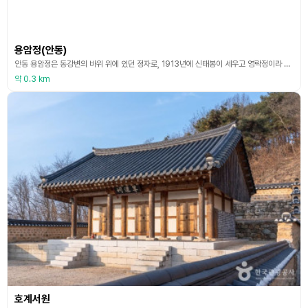
용암정(안동)
안동 용암정은 동강변의 바위 위에 있던 정자로, 1913년에 신태봉이 세우고 영락정이라 이름하였다. 1940년 신응인이 인수하여 용암정으로 이름을 바꾸었다. 1975년 안동댐 건설공사로 인하여 지금의 위치로 옮겨졌다. 건물의 규모는 앞면 3칸, 옆면 2칸이며, 지붕 옆면이 여덟 팔(八)자 모양인 팔작지붕집이다.
약 0.3 km
호계서원