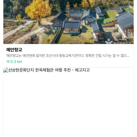
예안향교
예안향교는 예안현에 설치된 조선시대 중등교육기관이다. 정확한 건립 시기는 알 수 없으나, 1601년(선조 34)에 중수하였고, 1745년(영조 21)에 크게 고쳐세웠다. 경내에는 대성전, 명륜당, 전사청, 과 동재와 서재 등과 부속 건물인 고직사가 있다. 대성전은 정면 3칸, 측면 3칸의 맞배지붕 건물로 공자를 위시한 한국과 중국의 성현들을 배향하고 있으며, 명륜당은 정면 2칸, 측면 3칸의 팔작지붕 건물로 유학을 가르치고 공부하던 곳이다. 전사청은
약 0.3 km