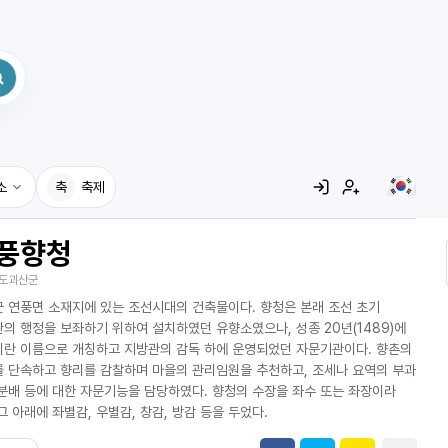
소
축
축제
풍향청
집
도괴산군
레시피
 연풍면 소재지에 있는 조선시대의 건축물이다. 향청은 본래 조선 초기
어사전
의 행정을 보좌하기 위하여 설치하였던 유향소였으나, 성종 20년(1489)에
란 이름으로 개칭하고 지방관의 감독 하에 운영되었던 자문기관이다. 향촌의
 단속하고 향리를 감찰하며 마을의 관리임원을 추천하고, 조세나 요역의 부과
분배 등에 대한 자문기능을 담당하였다. 향청의 수장을 좌수 또는 좌장이라
그 아래에 좌별감, 우별감, 창감, 방감 등을 두었다.