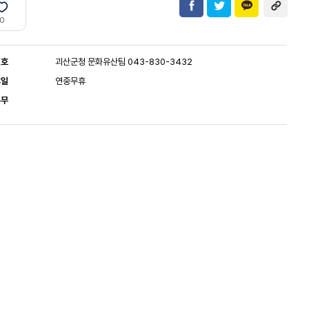
0
번호
괴산군청 문화유산팀 043-830-3432
휴일
연중무휴
유무