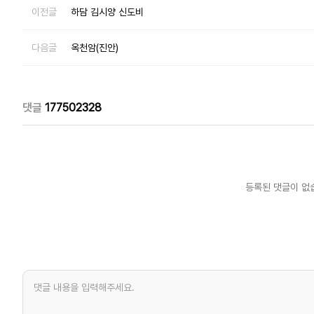
이전글
하담 김시양 신도비
다음글
옥천암(진안)
댓글
177502328
등록된 댓글이 없