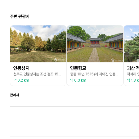
주변 관광지
연풍성지
연풍향교
괴산 
천주교 연풍성지는 조선 정조 15년(1791) 신해교난 이후 연풍 땅에 은거하여 신앙을 지켜가던 교인 추순옥, 이윤일, 김병숙, 김말당, 김마루 등이 순조 1년(1801) 신유교난 때 처형당한 자리로, 1974년부터 천주교회에서 성역화한 곳이다. 성지 내에는 연풍향청 건물과 높이 8.5m의 십자가상을 중심으로 오른쪽에 한국천주교 103 성인의 한 사람인 루까 황석두의 입상과 묘가 있다. 순조 13년(1813) 연풍현 병방골에서 태어난 황석두 성인은 천주
중종 10년(1515)에 지어진 연풍향교는 여러 차례 고쳤으며, 한국전쟁 때 명륜당과 동무·서무가 불에 타 없어졌다. 1978년에 대성전을 고쳤고, 그다음 해 명륜당을 다시 지었다. 현재 남아있는 건물은 명륜당과 대성전이 있고 그 외에 고직사가 있다. 명륜당은 학생들이 공부하던 곳이고, 대성전은 공자를 비롯하여 여러 성현들의 위패를 모시고 제사 지내던 건물이다. 대성전과 명륜당 사이에는 내삼문을 두어 배움의 공간과 제사공간을 구분하고 있어, 향교의 일반
약 0.2 km
약 0.3 km
약 1.8 
관리자