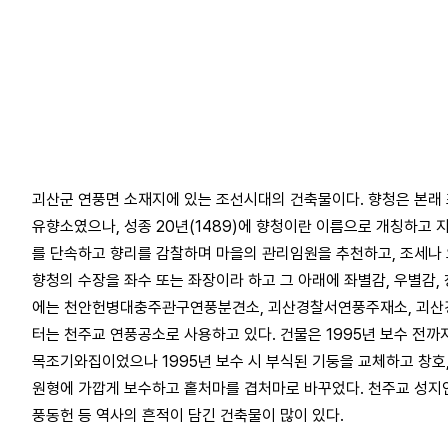
괴산군 연풍면 소재지에 있는 조선시대의 건축물이다. 향청은 본래
유향소였으나, 성종 20년(1489)에 향청이란 이름으로 개칭하고
를 단속하고 향리를 감찰하며 마을의 관리임원을 추천하고, 조세나 
향청의 수장을 좌수 또는 좌장이라 하고 그 아래에 좌별감, 우별감, 
에는 천안헌병대충주관구연풍분견소, 괴산경찰서연풍주재소, 괴산경
터는 천주교 연풍공소로 사용하고 있다. 건물은 1995년 보수 전까
목조기와집이었으나 1995년 보수 시 부식된 기둥을 교체하고 창호,
원형에 가깝게 보수하고 홑처마를 겹처마로 바꾸었다. 천주교 성지
풍동헌 등 역사의 흔적이 담긴 건축물이 많이 있다.