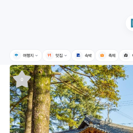
여행지
맛집
숙박
축제
국내여행지
국내맛집
0
휴게소
고수의레시피
전기충전소
음식용어사전
식물도감