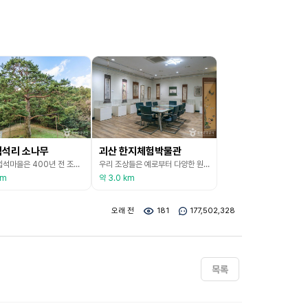
적석리 소나무
괴산 한지체험박물관
적석리 입석마을은 400년 전 조선 숙종 때 연일 정 씨의 선조가 정착하면서 조성되었다고 전한다. 고갯마루에 있는 입석암이라는 허물어진 절터와 입석마을 뒷산에 고려당골과 국사당이 있어 오랜 역사를 가진 마을임을 짐작하게 한다. 입석고개는 영남에서 이화령(이유릿재)이나 새재를 넘어 괴산, 서울로 가는 길목에 있어 옛 선비들이 쉬어 넘던 애환의 역사가 있다. 고갯마루에 서 있는 소나무는 키 21.2m, 가슴높이 둘레 3.48m의 크기로 속리산의 정2품 송
우리 조상들은 예로부터 다양한 원료를 이용하여 종이를 만들어 왔다. 대표적으로 닥나무 껍질을 비롯하여 대나무, 볏짚, 보릿짚, 귀리를 원료로 한 종이, 마지, 안피지, 면지 등이 있으며 각각의 종이는 그 원료의 특성에 맞는 방법으로 만들어졌다. 우리나라 종이는 주로 닥나무 껍질을 원료로 하였다는 것이 특색이다. 농한기인 11~12월에 닥나무 1년생 가지를 채취해서 삶기-껍질 벗기기-건조하기- 백피를 부드럽게 하기 위해 담그기-충분히 불린 백피를 다시 삶
km
약 3.0 km
오래 전
181
177,502,328
목록