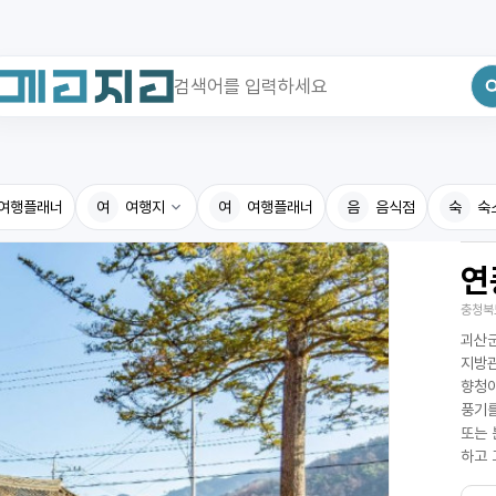
최근 검색어
전체삭제
여행플래너
최근 검색어가 없습니다.
여
여행지
여
여행플래너
음
음식점
숙
숙
연
국내여행지
국내맛
충청북
휴게소
고수의
괴산군
전기충전소
음식용
지방관
향청이
식물도감
풍기를
또는 
하고 