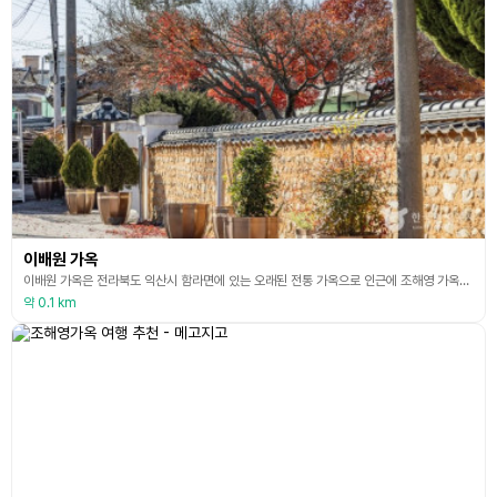
이배원 가옥
이배원 가옥은 전라북도 익산시 함라면에 있는 오래된 전통 가옥으로 인근에 조해영 가옥과 김병순 고택이 있어 토석 담장과 한옥 기와지붕 등이 어우러져 전통적 경관을 유지하고 있다. 이 집은 현 관리자의 조부인 이배원이 1917년에 지은 것으로 그는 함라면의 대표적인 부농 중 하나였다. 이씨집 외에도 당시 함라에는 소위 만석꾼으로 일컬어지는 두 명의 부호, 즉 김씨집(김안균가)과 조씨집(조해영가)이 있다. 이 집은 세 집 중에서 가장 먼저 지은 집으로 김안
약 0.1 km