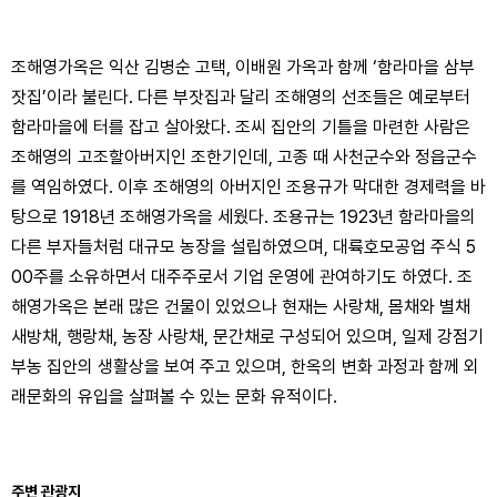
조해영가옥은 익산 김병순 고택, 이배원 가옥과 함께 ‘함라마을 삼부
잣집’이라 불린다. 다른 부잣집과 달리 조해영의 선조들은 예로부터
함라마을에 터를 잡고 살아왔다. 조씨 집안의 기틀을 마련한 사람은
조해영의 고조할아버지인 조한기인데, 고종 때 사천군수와 정읍군수
를 역임하였다. 이후 조해영의 아버지인 조용규가 막대한 경제력을 바
탕으로 1918년 조해영가옥을 세웠다. 조용규는 1923년 함라마을의
다른 부자들처럼 대규모 농장을 설립하였으며, 대륙호모공업 주식 5
00주를 소유하면서 대주주로서 기업 운영에 관여하기도 하였다. 조
해영가옥은 본래 많은 건물이 있었으나 현재는 사랑채, 몸채와 별채
새방채, 행랑채, 농장 사랑채, 문간채로 구성되어 있으며, 일제 강점기
부농 집안의 생활상을 보여 주고 있으며, 한옥의 변화 과정과 함께 외
래문화의 유입을 살펴볼 수 있는 문화 유적이다.
주변 관광지