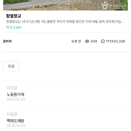
함열향교
함열향교는 1437년(세종 19) 훌륭한 학자의 위패를 봉안한 이래 매월 음력 초하루(1일)와 보름(15일)에 봉심을 올리며 지방민의 교육과 교화를 담당하던 곳이었다. 현존 건물로는 대성전·영소전·명륜당·동재·서재·난심재·교직사 등이 있다. 함열향교는 여느 향교와 달리 공자의 영정을 별도로 봉안하는 영소전이라는 건물이 있다. 영소전은 함열 출신 남궁경이 1626년(인조 4) 명나라에 사신으로 다녀오면서 구하여 가져온 공자의 영정을 보관한 곳으로 1717
약 0.3 km
관리자
오래 전
204
177,502,328
목록
이전글
노동환가옥
2025.12.04
다음글
백제도예원
2025.12.04