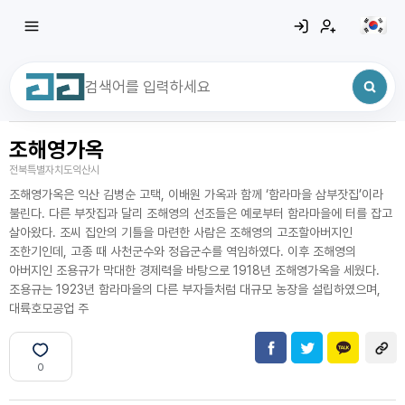
조해영가옥
최근 검색어
전체삭제
전북특별자치도익산시
최근 검색어가 없습니다.
조해영가옥은 익산 김병순 고택, 이배원 가옥과 함께 ‘함라마을 삼부잣집’이라
불린다. 다른 부잣집과 달리 조해영의 선조들은 예로부터 함라마을에 터를 잡고
살아왔다. 조씨 집안의 기틀을 마련한 사람은 조해영의 고조할아버지인
조한기인데, 고종 때 사천군수와 정읍군수를 역임하였다. 이후 조해영의
아버지인 조용규가 막대한 경제력을 바탕으로 1918년 조해영가옥을 세웠다.
조용규는 1923년 함라마을의 다른 부자들처럼 대규모 농장을 설립하였으며,
대륙호모공업 주
0