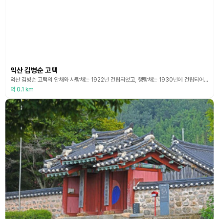
익산 김병순 고택
익산 김병순 고택의 안채와 사랑채는 1922년 건립되었고, 행랑채는 1930년에 건립되어 역사가 그리 오래되지 않았으나 개화기 전통가옥 형식에 근대의 건축기법이 가미되는 당시의 시대상과 건축적 특징, 건축양식의 시대 변화를 잘 보여주고 있다.<br><출처: 문화재청>
약 0.1 km