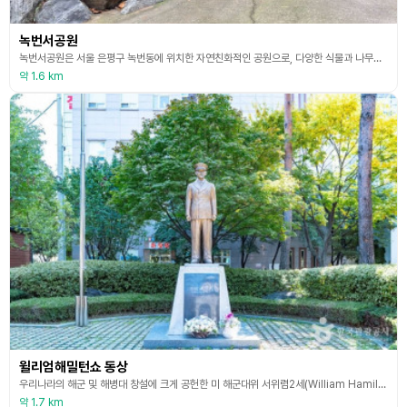
녹번서공원
녹번서공원은 서울 은평구 녹번동에 위치한 자연친화적인 공원으로, 다양한 식물과 나무들이 자생하는 공간입니다. 특히 봄과 가을에는 꽃과 단풍을 감상할 수 있으며, 자연학습장, 운동기구, 도서관 등 다양한 시설이 마련되어 있다.
약 1.6 km
윌리엄해밀턴쇼 동상
우리나라의 해군 및 해병대 창설에 크게 공헌한 미 해군대위 서위렴2세(William Hamilton Shaw)의 숭고한 한국사랑과 거룩한 희생을 추모하기 위하여 건립하였다. 서위렴2세는 6.25 전쟁 발발시 미국 하버드대학교에서 박사과정을 공부하는 학생신분이었음에도 불구하고, 자신이 태어나고 자란 제2의 조국인 대한민국의 자유와 평화를 지키기 위해 미 해군으로 자원입대하여 서울 수복 작전 중 1950년 9월 22일 은평구 녹번리 전투에서 29세의 꽃다운
약 1.7 km