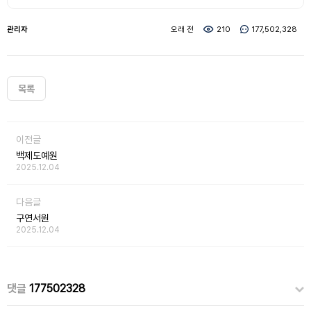
관리자
오래 전
210
177,502,328
목록
이전글
백제도예원
2025.12.04
다음글
구연서원
2025.12.04
댓글
177502328