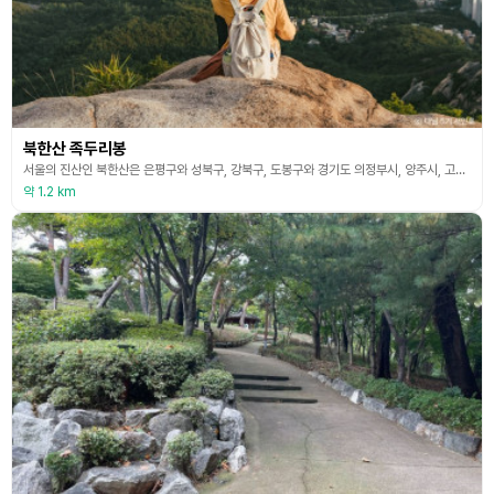
북한산 족두리봉
서울의 진산인 북한산은 은평구와 성북구, 강북구, 도봉구와 경기도 의정부시, 양주시, 고양시에 걸쳐 있다. 최고봉인 백운대와 동쪽의 인수봉, 남쪽의 만경대가 뻗어 내린 화려한 능선이 일 년 내내 등산객들의 발길을 끌어모은다. 족두리봉은 북한산 가장 남서쪽에 솟은 높이 370m의 봉우리다. 멀리서 보면 봉우리 모양이 족두리를 쓴 것처럼 보인다고 해서 붙은 이름인데, 한편으로는 독수리의 머리처럼 보인다고 하여 수리봉이라고도 불리며, 인수봉을 그대로 옮겨놓
약 1.2 km