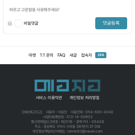
바르고 고운말을 사용해주세요!
댓글등록
비밀댓글
마켓
1:1 문의
FAQ
새글
접속자
266
서비스 이용약관
개인정보 처리방침
DM(메고지고)
대표자 : 이동민
대표전화 : 054-600-4040
사업자등록번호 : 513-14-00803
통신판매업신고번호 : 제2018 - 경북구미 - 0544호
주소 : 경상북도 구미시 사곡동 381번지 2F DM
개인정보책임자(이메일) : ldmkr83@naver.com