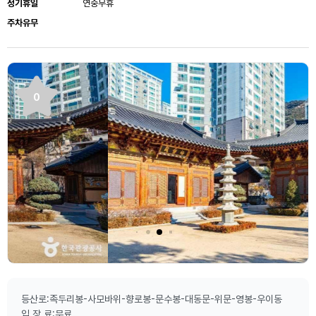
정기휴일
연중무휴
주차유무
0
등산로:족두리봉-사모바위-향로봉-문수봉-대동문-위문-영봉-우이동
입 장 료:무료