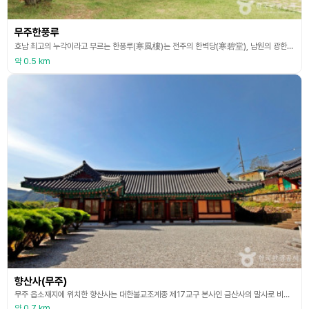
무주한풍루
호남 최고의 누각이라고 부르는 한풍루(寒風樓)는 전주의 한벽당(寒碧堂), 남원의 광한루(廣寒樓)와 함께 삼한(三寒)의 하나이다. 정확한 건립 연대는 알 수 없지만 임진왜란(1592) 때 왜군에 의해 불에 탔던 것을 선조 32년 (1599)에 한풍루를 사랑한 형인 임제가 꿈속에 나타나 한풍루 복원을 원해서 동생 현감 임환이 다시 지었고, 1783년 현감 임중원이 중수하였다. 전주의 한벽당, 남원의 광한루와 함께 호남의 3 한의 하나로서 호남 제1의 누각이
약 0.5 km
향산사(무주)
무주 읍소재지에 위치한 향산사는 대한불교조계종 제17교구 본사인 금산사의 말사로 비구니들이 수행하는 사찰이다. 1936년 선파 스님이 법당을 중건하고 부처님을 모셨고 1975년 혜안 스님이 대웅전을 중창했다. 현재 경내에는 대웅전과 나한전을 비롯해 산신각, 일주문, 요사채로 이루어져 있으며 마당에는 3층 석탑이 세워져 있으며 전체적으로 소박한 사찰이다. 대웅전은 불단에 석가모니불을 주존불로 하여 지장보살과 관음보살이 협시되어 있다. 대웅전에 걸린 후불탱
약 0.7 km