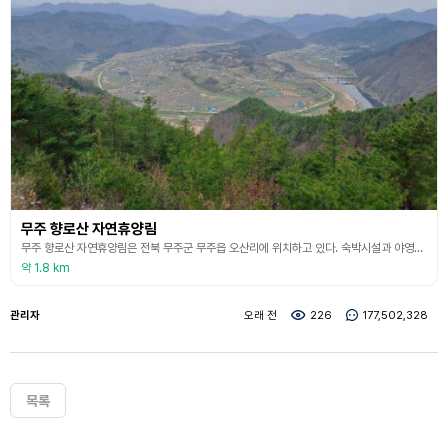
무주 향로산 자연휴양림
무주 향로산 자연휴양림은 전북 무주군 무주읍 오산리에 위치하고 있다. 숙박시설과 야영장, 세미나실, 카페, 모노레일 등의 다양한 시설이 조성되어 있다. 숙박시설은 숲속 나무집, 숲속 동굴집, 숲속 거울집, 초록빛휴양관, 은하빛휴양관 등과 야영데크가 있다. 또한 초록빛휴양관에는 각각 4~5명, 50인 수용이 가능한 세미나실도 있다. 무주 향로산 자연휴양림에는 1.5㎞의 긴 레일을 자랑하는 모노레일이 있다. 무주를 한눈에 볼 수 있는 향로봉 전망대를 모노레
약 1.8 km
관리자
오래 전
226
177,502,328
목록