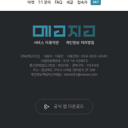
마켓
1:1 문의
FAQ
새글
접속자
367
서비스 이용약관
개인정보 처리방침
DM(메고지고)
대표자 : 이동민
대표전화 : 054-600-4040
사업자등록번호 : 513-14-00803
통신판매업신고번호 : 제2018 - 경북구미 - 0544호
주소 : 경상북도 구미시 사곡동 381번지 2F DM
개인정보책임자(이메일) : ldmkr83@naver.com
공식 앱 다운로드