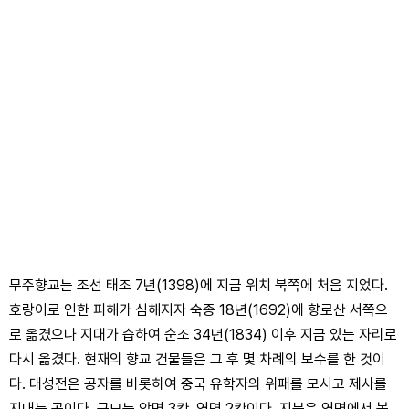
무주향교는 조선 태조 7년(1398)에 지금 위치 북쪽에 처음 지었다.
호랑이로 인한 피해가 심해지자 숙종 18년(1692)에 향로산 서쪽으
로 옮겼으나 지대가 습하여 순조 34년(1834) 이후 지금 있는 자리로
다시 옮겼다. 현재의 향교 건물들은 그 후 몇 차례의 보수를 한 것이
다. 대성전은 공자를 비롯하여 중국 유학자의 위패를 모시고 제사를
지내는 곳이다. 규모는 앞면 3칸, 옆면 2칸이다. 지붕은 옆면에서 볼