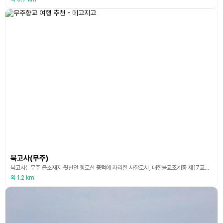
북고사(무주)
북고사는무주 읍소재지 뒷산인 향로산 중턱에 자리한 사찰로서, 대한불교조계종 제17교구 본사 금산사의 말사이다. 북고사는 본래 고려 공민왕 때 경월사로 창건되었고, 조선 초기 새 왕조의 꿈을 펼치던 무학대사에 의해 새롭게 태어난 절이다. 1392년 이성계의 조선 개국을 위해 새 도읍지를 찾던 중, 천혜의 절경 무주를 앞에 한 무학대사는 천하의 복지임에 감탄하였다. 적상산과 남북으로 마주한 향로산의 터가 허약함을 알고 그곳의 절에 탑을 세우고 절 이름을 [
약 1.2 km