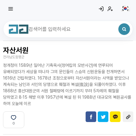
자산서원
최근 검색어
전체삭제
전라남도함평군
최근 검색어가 없습니다.
정개청이 1589년 일어난 기축옥사(정여립의 모반사건)에 연루되어
유배되었다가 세상을 떠나자 그의 문인들이 스승의 신원운동을 전개하면서
1616년 건립하였다. 1678년 조정으로부터 자산서원이라는 사액을 받았으나
계속되는 남인과 서인의 당쟁으로 훼철과 복설(復說)을 되풀이하였다. 이후
1868년 흥선대원군의 서원 철폐령에 이르기까지 무려 5차례의 훼철을
당하였고 8·15 해방 이후 1957년에 복설 된 뒤 1988년 대규모의 복원공사를
하여 오늘에 이르
0