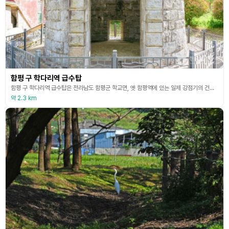
함평 구 학다리역 급수탑
함평 구 학다리역 급수탑은 전라남도 함평군 학교면, 옛 함평역에 있는 일제 강점기의 건축물이다. 2003년 대한민국의 국가등록문화유산으로 지정되었다. 1921년 건립된 이 시설물은 증기기관차에 물을 공급하기 위해 건립된 급수탑이다. 이것은 급수시설로서 34년 동안 철도 운송에 큰 역할을 했으나, 점차 디젤기관차로 대체되면서 급수탑의 기능을 잃은 채 오늘에 이르고 있다. 전국적으로 보기 드문 석조 원형 탑으로 왼쪽과 오른쪽의 모양이 같게 구성되어 있는데
약 2.3 km