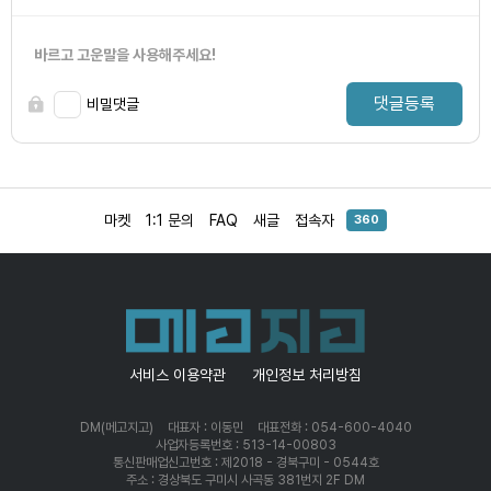
바르고 고운말을 사용해주세요!
댓글등록
비밀댓글
마켓
1:1 문의
FAQ
새글
접속자
360
서비스 이용약관
개인정보 처리방침
DM(메고지고)
대표자 : 이동민
대표전화 : 054-600-4040
사업자등록번호 : 513-14-00803
통신판매업신고번호 : 제2018 - 경북구미 - 0544호
주소 : 경상북도 구미시 사곡동 381번지 2F DM