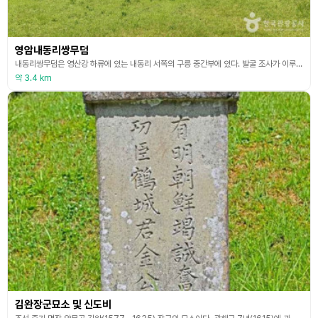
영암내동리쌍무덤
내동리쌍무덤은 영산강 하류에 있는 내동리 서쪽의 구릉 중간부에 있다. 발굴 조사가 이루어지지 않았으며 지표상에 드러난 고분의 외형과 규모를 통해 유적의 존재 가능성이 높은 지점으로 확인되었다. 1호분과 2호분은 봉토가 거의 맞닿아 있는데 그 사이에 오솔길이 나 있다. 1호분은 가장 큰 분구를 가지고 있는데 봉분의 규모가 56m나 되는 긴 타원형을 이루고, 2호분은 방형 또는 원형이다. 3호분은 1호분과 동쪽으로 인접해 있는데 1호분과 2호분에 비해 규모
약 3.4 km
김완장군묘소 및 신도비