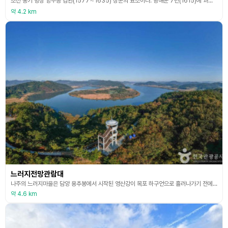
조선 중기 명장 양무공 김완(1577∼1635) 장군의 묘소이다. 광해군 7년(1615)에 과거급제하여 고산진절제사 등을 거쳐 황해도 병마절도사에 올랐고, 여러 공이 인정되어 죽은 후 병조판서로 벼슬이 높여졌다. 임진왜란 때 전라도 병마절도사 이복남 장군 아래에서 용맹을 떨쳤고, 인조 12년(1624)에는 이괄의 난을 평정하는데 큰 공을 세웠다. 묘는 원래 해남면 동북선산에 있던 것을 숙종 44년(1718)에 지금의 위치로 옮겼다. 묘역에서 150m 떨
약 4.2 km
느러지전망관람대
나주의 느러지마을은 담양 용추봉에서 시작된 영산강이 목포 하구언으로 흘러나가기 전에 U자 모양으로 크게 굽이치는 곳에 자리하고 있다. 그 모습이 마치 한반도 지형과 닮았다고 하여 하나의 관광 명소가 되었다. 느러지 전망 관람대는 4층 높이의 전망대로, 3층과 4층까지 올라가면 영산강의 아름다운 비경과 한반도 형상을 관망할 수 있는 벤치가 있어 잠시 앉아 쉬어가기에 좋다. 6월 중순에서 7월이 되면 느러지 전망대를 감싼 자연공원에서 아름다운 수국을 볼
약 4.6 km