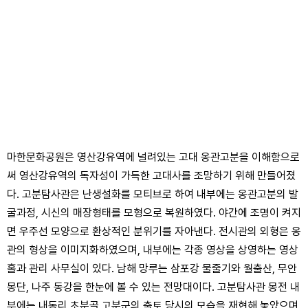
마한문화공원은 영산강유역에 널려있는 고대 옹관고분을 이해함으로
써 영산강유역의 독자성이 가득한 고대사를 조망하기 위해 만들어졌
다. 고분탐사관은 난생설화를 모티브로 하여 내부에는 옹관고분의 발
굴과정, 시신의 매장형태를 모형으로 복원하였다. 야간에 조명이 켜지
면 우주선 모양으로 환상적인 분위기를 자아낸다. 전시관의 외형은 옹
관의 형상을 이미지화하였으며, 내부에는 각종 영상을 상영하는 영상
홀과 관리 사무실이 있다. 남해 망루는 삼포강 물줄기와 월출산, 무안
몽단, 나주 동강을 한눈에 볼 수 있는 전망대이다. 고분탐사관 몽전 내
부에는 내동리 초분골 고분군의 출토 당시의 모습을 재현해 놓았으며