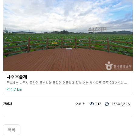
나주 우습제
우습제는 나주시 공산면 동촌리와 동강면 인동리에 걸쳐 있는 저수지로 국도 23호선과 인접해 있어 찾아가기 쉽다. 우습제는 약 300년 전에 조성한 것으로 알려지는데 현재의 모습으로 재 축조된 것은 1943년이다. 주민들에게는 ‘소소리 방죽’이라는 이름으로 불리고 있는데, 제방에 소들을 맸던 데서 유래한다고 하며 한자로 풀어 우습제（牛拾提）라는 이름이 붙었다. 우습제는 약 43만m²에 이르는 면적에 국내 최대 규모로 분홍색의 홍련이 자생하는 연못으로, 백
약 4.7 km
관리자
오래 전
217
177,502,328
목록