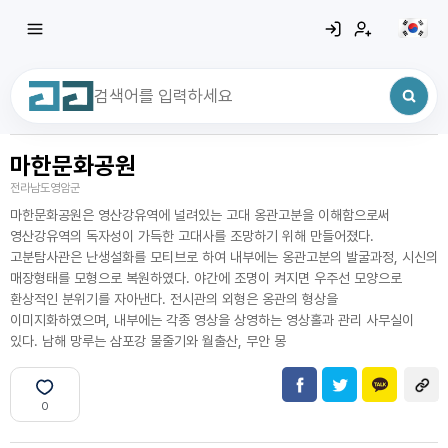
마한문화공원
최근 검색어
전체삭제
전라남도영암군
최근 검색어가 없습니다.
마한문화공원은 영산강유역에 널려있는 고대 옹관고분을 이해함으로써
영산강유역의 독자성이 가득한 고대사를 조망하기 위해 만들어졌다.
고분탐사관은 난생설화를 모티브로 하여 내부에는 옹관고분의 발굴과정, 시신의
매장형태를 모형으로 복원하였다. 야간에 조명이 켜지면 우주선 모양으로
환상적인 분위기를 자아낸다. 전시관의 외형은 옹관의 형상을
이미지화하였으며, 내부에는 각종 영상을 상영하는 영상홀과 관리 사무실이
있다. 남해 망루는 삼포강 물줄기와 월출산, 무안 몽
0