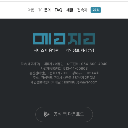
마켓
1:1 문의
FAQ
새글
접속자
276
서비스 이용약관
개인정보 처리방침
DM(메고지고)
대표자 : 이동민
대표전화 : 054-600-4040
사업자등록번호 : 513-14-00803
통신판매업신고번호 : 제2018 - 경북구미 - 0544호
주소 : 경상북도 구미시 사곡동 381번지 2F DM
개인정보책임자(이메일) : ldmkr83@naver.com
공식 앱 다운로드