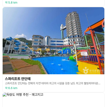
약 5.8 km
스파리조트 안단테
스파리조트 안단테는 천혜의 자연 테마와 최고의 시설을 갖춘 남도 최고의 웰빙레저타운이다. 16층 규모로 건립한 스파리조트 안단테에는 워터파크, 찜질방, 해수 사우나, 호텔, 음식점, 카페 등이 있다. 해수녹차 사우나는 득량만의 풍부한 미네랄을 함유한 청정 해수와 보성 녹차로 우려낸 것으로, 아토피, 피부염등에 탁월한 효과가 있다고 알려져 있다. 또한 편백나무 사우나, 아로마 이벤트탕도 갖추어져 있다. 24시 찜질방은 편백불가마, 소금방, 한약방, 황토
약 6.6 km