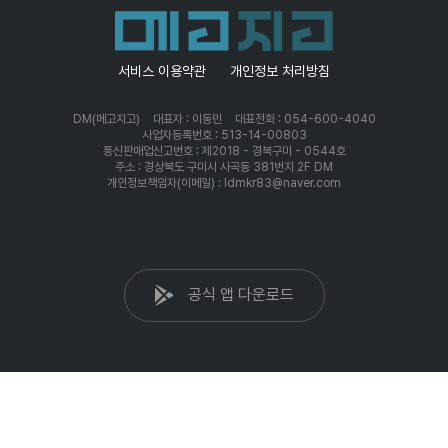
서비스 이용약관
개인정보 처리방침
DM(메고지고)
대표자 : 이동민
대표전화 : 054-600-4040
사업자등록번호 : 513-14-00803
통신판매업신고번호 : 제2018 - 경북구미 - 0544호
주소 : 경상북도 구미시 사곡동 381번지 2F DM
개인정보책임자(이메일) : ldmkr83@naver.com
공식 앱 다운로드