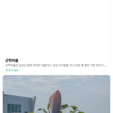
군학마을
군학마을은 보성군 끝에 위치한 마을이다. 보성 녹차밭을 지나 차로 몇 분만 가면 바다가 보이는데, 그 해안가를 따라가면 군학마을이 나온다. 1597년 8월 17일 삼도수군통제사 이순신 장군이 바다로 출항한 곳이 보성 회천면 군학 군영구미이다. 조선 세종 때 이곳에 수군만호진이 개설됨으로써 군영구미라 불러오다가 그 후 구미영성에 이어 현재는 군학이라 부르게 되었다고 한다. 조선 수군의 깃발을 휘날린 곳이라는 이유로 휘리라고 하였다. 그 뒤 흰 군사들의 깃
약 6.7 km