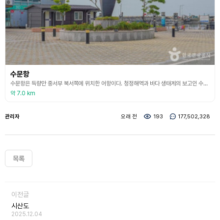
수문항
수문항은 득량만 중서부 북서쪽에 위치한 어항이다. 청정해역과 바다 생태계의 보고인 수문항 서쪽으로는 사자산과 골치산, 삼비산에서 흐르는 물이 합수되어 수문천을 이루고 있다. 이곳은 매년 장흥 키조개축제가 개최되는 곳으로 장흥 여행 시 먹거리를 맛볼 수 있는 장소이기도 하다. 수문항에 있는 수문 어촌체험 마을은 가족 단위의 관광객이 다양한 바다 체험을 즐기기에 안성맞춤이다. 바다 다슬기 잡기, 갯벌 놀이, 키조개까기 체험, 바지락 캐기 등 평소 쉽게 경험
약 7.0 km
관리자
오래 전
193
177,502,328
목록
이전글
시산도
2025.12.04