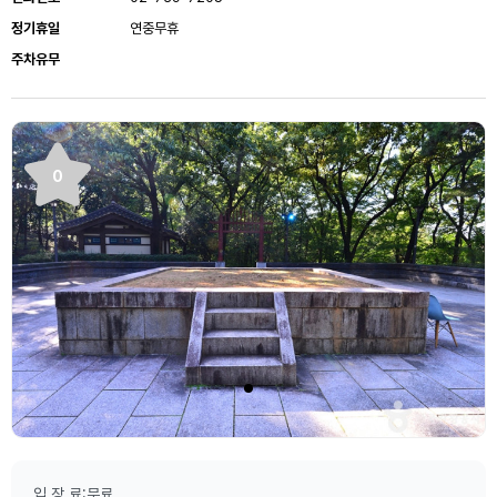
정기휴일
연중무휴
주차유무
0
입 장 료:무료