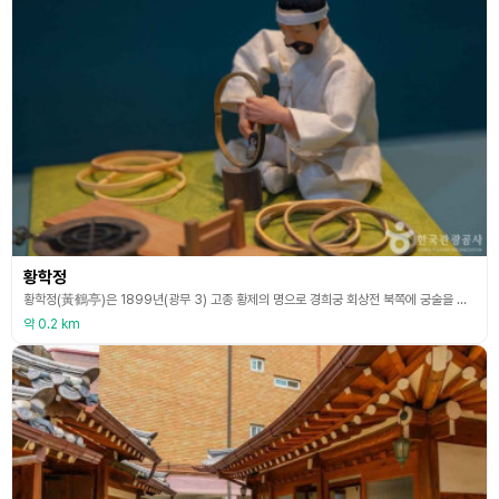
황학정
황학정(黃鶴亭)은 1899년(광무 3) 고종 황제의 명으로 경희궁 회상전 북쪽에 궁술을 연습하도록 지은 사정(射亭, 활터에 있는 정자)이다. 1894년 갑오개혁 이후 군대 제식무기에서 활이 제외되면서 전국의 사정이 거의 사라졌다. 이를 안타깝게 여긴 고종이 ‘국민들의 심신단련을 위하여 궁술을 장려하라’는 어명을 내렸고, 궁궐 내에 황학정을 지어 일반 백성들에게 개방하였다. 고종은 이곳을 자주 방문하여 직접 활쏘기를 즐겼다고 전해진다. 1922년 일제가
약 0.2 km