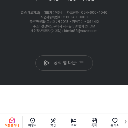
DM(메고지고)
대표자 : 이동민
대표전화 : 054-600-4040
사업자등록번호 : 513-14-00803
통신판매업신고번호 : 제2018 - 경북구미 - 0544호
주소 : 경상북도 구미시 사곡동 381번지 2F DM
개인정보책임자(이메일) : ldmkr83@naver.com
공식 앱 다운로드
여행지
맛집
숙박
축제
휴게소
여행플래너