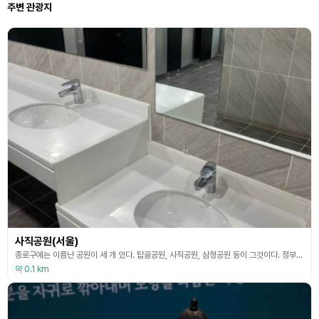
주변 관광지
사직공원(서울)
종로구에는 이름난 공원이 세 개 있다. 탑골공원, 사직공원, 삼청공원 등이 그것이다. 정부종합청사 서쪽, 인왕산 남동쪽 기슭에 있는 총 넓이 188,710㎡의 사직공원은 조선 태조 이성계가 1395년에 종묘와 함께 맨 처음 만든 사직단(사적)을 한복판에 두고 이루어진 공원이다. 사직이라는 말의 뜻을 보면 ‘사’는 땅의 신이며 ‘직’은 오곡의 신으로 이들에게 제사를 올려 풍년을 기원했던 곳이 사직단이다. 어린이 놀이터, 율곡 이이 선생과 신사임당의 동상,
약 0.1 km