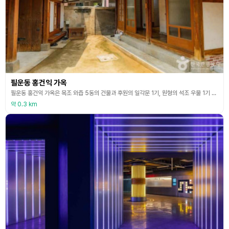
필운동 홍건익 가옥
필운동 홍건익 가옥은 목조 와즙 5동의 건물과 후원의 일각문 1기, 원형의 석조 우물 1기 등으로 구성되어 있다. 본 가옥은 백사(白沙) 이항복(李恒福, 1556~1618)의 저택으로 구전되어 왔으나 1934년 동 필지에 있던 기존 가옥을 허물고 1934년~1936년 홍건익(洪建翊)에 의해 신축한 건물로 사료된다. 본 가옥이 홍건익에 의해 신축되기 이전에 해당 대지(총 467평)에는 역관(譯官) 출신의 개화사상가인 고영주(高永周, 1839~)와 을사늑약
약 0.3 km