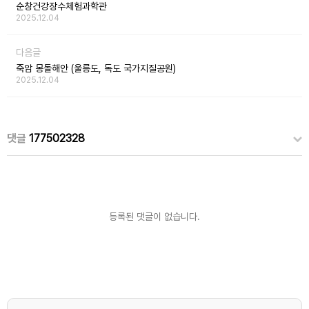
순창건강장수체험과학관
2025.12.04
다음글
죽암 몽돌해안 (울릉도, 독도 국가지질공원)
2025.12.04
댓글
177502328
등록된 댓글이 없습니다.