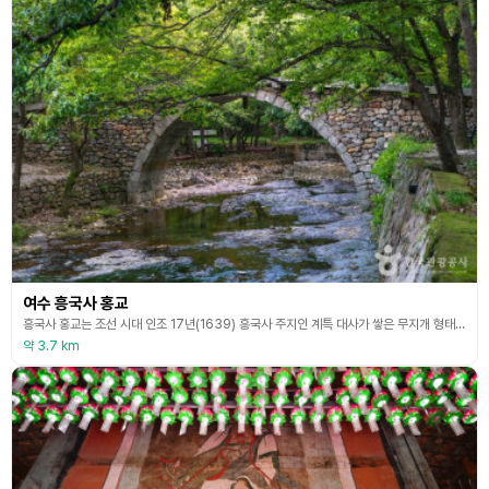
여수 흥국사 홍교
흥국사 홍교는 조선 시대 인조 17년(1639) 흥국사 주지인 계특 대사가 쌓은 무지개 형태의 석교이다. 흥국사 일주문 왼쪽 계곡을 가로질러 아래쪽 50m 지점에 위치한 흥국사 홍교는 다리 높이 5.5m, 길이 40m, 너비 3.45m, 홍예 지름 11.3m 부채꼴 모양의 화강석 86개를 맞추어 틀어 올린 홍예로, 완전한 반원을 이룬다. 단아하고 시원스러운 홍예의 양옆에는 학이 날개를 펼친 듯 둥글둥글한 잡석으로 쌓아 올린 벽이 길게 뻗쳐 조화를 이룬다
약 3.7 km