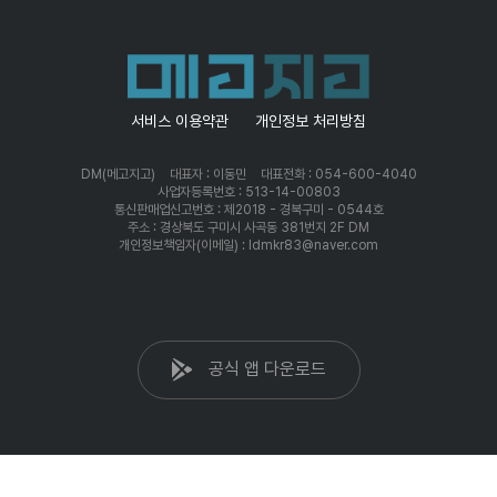
서비스 이용약관
개인정보 처리방침
DM(메고지고)
대표자 : 이동민
대표전화 : 054-600-4040
사업자등록번호 : 513-14-00803
통신판매업신고번호 : 제2018 - 경북구미 - 0544호
주소 : 경상북도 구미시 사곡동 381번지 2F DM
개인정보책임자(이메일) : ldmkr83@naver.com
공식 앱 다운로드