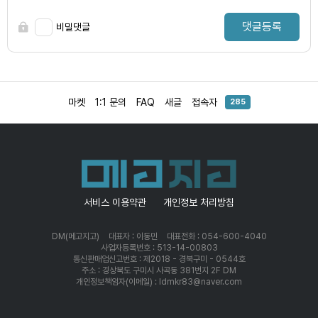
댓글등록
비밀댓글
마켓
1:1 문의
FAQ
새글
접속자
285
서비스 이용약관
개인정보 처리방침
DM(메고지고)
대표자 : 이동민
대표전화 : 054-600-4040
사업자등록번호 : 513-14-00803
통신판매업신고번호 : 제2018 - 경북구미 - 0544호
주소 : 경상북도 구미시 사곡동 381번지 2F DM
개인정보책임자(이메일) : ldmkr83@naver.com