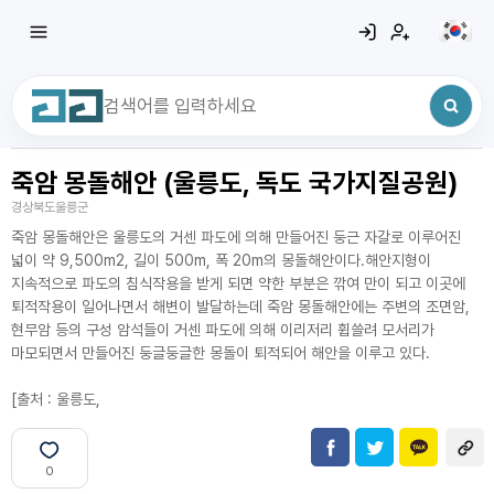
죽암 몽돌해안 (울릉도, 독도 국가지질공원)
최근 검색어
전체삭제
경상북도울릉군
최근 검색어가 없습니다.
죽암 몽돌해안은 울릉도의 거센 파도에 의해 만들어진 둥근 자갈로 이루어진
넓이 약 9,500m2, 길이 500m, 폭 20m의 몽돌해안이다.해안지형이
지속적으로 파도의 침식작용을 받게 되면 약한 부분은 깎여 만이 되고 이곳에
퇴적작용이 일어나면서 해변이 발달하는데 죽암 몽돌해안에는 주변의 조면암,
현무암 등의 구성 암석들이 거센 파도에 의해 이리저리 휩쓸려 모서리가
마모되면서 만들어진 둥글둥글한 몽돌이 퇴적되어 해안을 이루고 있다.
[출처 : 울릉도,
0