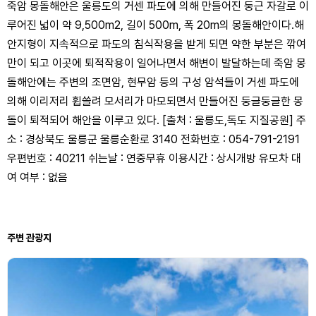
죽암 몽돌해안은 울릉도의 거센 파도에 의해 만들어진 둥근 자갈로 이
루어진 넓이 약 9,500m2, 길이 500m, 폭 20m의 몽돌해안이다.해
안지형이 지속적으로 파도의 침식작용을 받게 되면 약한 부분은 깎여
만이 되고 이곳에 퇴적작용이 일어나면서 해변이 발달하는데 죽암 몽
돌해안에는 주변의 조면암, 현무암 등의 구성 암석들이 거센 파도에
의해 이리저리 휩쓸려 모서리가 마모되면서 만들어진 둥글둥글한 몽
돌이 퇴적되어 해안을 이루고 있다. [출처 : 울릉도,독도 지질공원] 주
소 : 경상북도 울릉군 울릉순환로 3140 전화번호 : 054-791-2191
우편번호 : 40211 쉬는날 : 연중무휴 이용시간 : 상시개방 유모차 대
여 여부 : 없음
주변 관광지