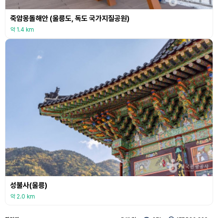
죽암몽돌해안 (울릉도, 독도 국가지질공원)
약 1.4 km
성불사(울릉)
약 2.0 km