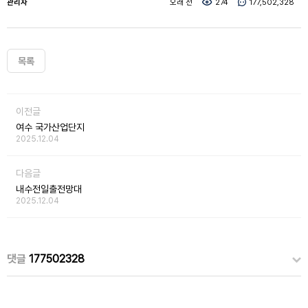
관리자
오래 전
274
177,502,328
목록
이전글
여수 국가산업단지
2025.12.04
다음글
내수전일출전망대
2025.12.04
댓글
177502328