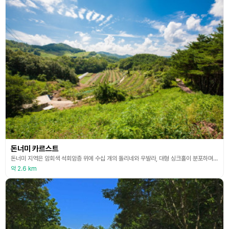
돈너미 카르스트
돈너미 지역은 암회색 석회암층 위에 수십 개의 돌리네와 우발라, 대형 싱크홀이 분포하며 주변에 천연동굴이 발달하는, 국내 대표적인 카르스트지대이다. 이 지역에는 석회암이 빗물이나 지표의 물에 의해 녹아서 만들어지는 카르스트지형을 볼 수 있다. 평창군 미탄면 율치리에 위치한 돈너미 마을은 과거 돈너미산(768.9m) 주변에 20여 호의 자연부락이 있었으나 모두 대체로 떠나고 현재는 4가구만 남아있는 산골마을이다. 마을이 위치한 해발고도 525~700m 지
약 2.6 km