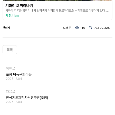
기화리 코끼리바위
기화리 지역은 암회색 내지 담회색의 석회암과 돌로마이트질 석회암으로 이루어져 있다. 이 바위는 생긴 형상이 마치 코끼리를 닮았다 하여 주민들이 코끼리바위라 부른 것이 오늘에 이른다. 기화리 코끼리바위는 지금으로부터 약 4억 5천만 년 전 하부고생대의 오르도비스기에 쌓인 석회암으로 이루어져 있다. 석회암은 따뜻한 열대, 아열대 기후의 지역에서 얕은 바다에서 석회성분(CaCO3)을 만드는 생물의 껍데기가 쌓여서 형성된 암석으로, 암석 분류 중에서는 퇴적함에
약 5.4 km
관리자
오래 전
149
177,502,328
목록
이전글
포항 덕동문화마을
2025.12.04
다음글
한국기초과학지원연구원(오창)
2025.12.04