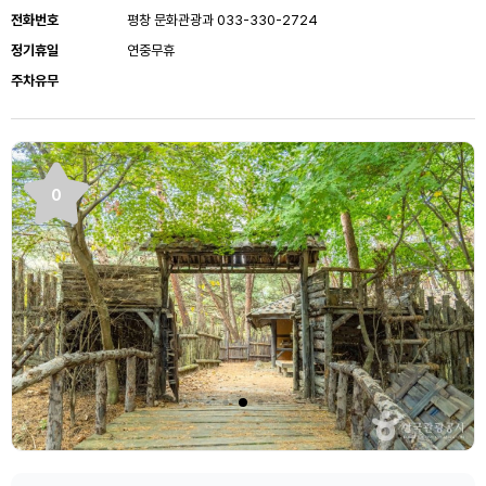
전화번호
평창 문화관광과 033-330-2724
정기휴일
연중무휴
주차유무
0