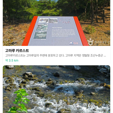
고마루 카르스트
고마루카르스트는 고마루길의 주변에 분포하고 있다. 고마루 지역은 영월형 조선누층군 영흥층의 암회색 괴상 석회암층 위에 수십 기의 돌리네와 우발라, 대형의 싱크홀이 분포하며, 주변에는 천연동굴이 있는 등 약 2㎢ 규모의 국내 대표적인 카르스트 지대이다. 카르스트란 석회암 지역에 발달하는 용식 지형, 즉 빗물이나 지하수 따위에 의하여 암석, 광물, 토양 등이 용해되고 침식되어 이루어진 특수한 지형을 말한다. 이곳은 석회암(하부 고생대 오르도비스기의 영흥층)
약 3.5 km