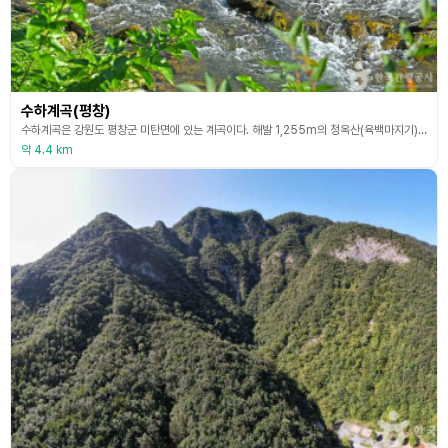
수하계곡(평창)
수하계곡은 강원도 평창군 미탄면에 있는 계곡이다. 해발 1,255m의 청옥산(육백마지기)에서 흘러내린 물줄기가 미탄면 소재지를 지나 동강과 합류하기 직전 약 8㎞ 가량의 기암괴석과 협곡으로 이루어진 수하계곡을 지나게 되는데 이곳이 동강 래프팅 출발점이 되는 곳이다. 이곳에서 동쪽으로 5㎞ 가량 강변을 따라 걸으면 한국의 대표적인 오지 마을인 문희마을이 있다. 동강이 래프팅의 성지가 되면서 유명세를 치르게 된 곳이기도 하다. 마을관리 휴양지로 운영되고 있
약 4.4 km