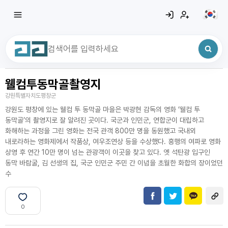
웰컴투동막골촬영지
최근 검색어
전체삭제
강원특별자치도평창군
최근 검색어가 없습니다.
강원도 평창에 있는 웰컴 투 동막골 마을은 박광현 감독의 영화 ‘웰컴 투
동막골’의 촬영지로 잘 알려진 곳이다. 국군과 인민군, 연합군이 대립하고
화해하는 과정을 그린 영화는 전국 관객 800만 명을 동원했고 국내외
내로라하는 영화제에서 작품상, 여우조연상 등을 수상했다. 흥행의 여파로 영화
상영 후 연간 10만 명이 넘는 관광객이 이곳을 찾고 있다. 옛 석탄광 입구인
동막 바람굴, 김 선생의 집, 국군 인민군 주민 간 이념을 초월한 화합의 장이었던
수
0