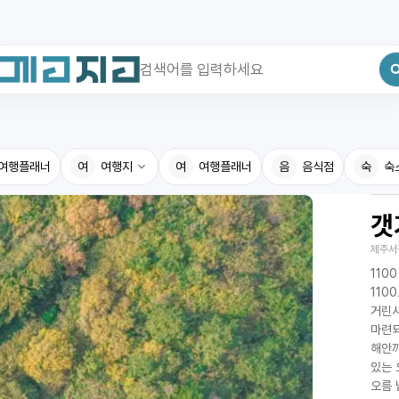
최근 검색어
전체삭제
여행플래너
최근 검색어가 없습니다.
여
여행지
여
여행플래너
음
음식점
숙
숙
갯
국내여행지
국내맛
제주서
휴게소
고수의
110
전기충전소
음식용
110
거린사
식물도감
마련되
해안까
있는 
오름 