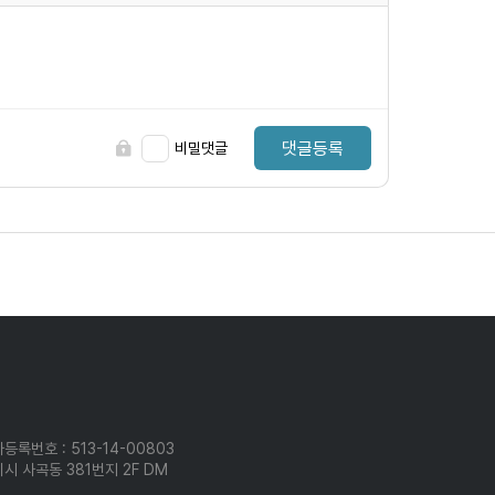
댓글등록
비밀댓글
등록번호 : 513-14-00803
시 사곡동 381번지 2F DM