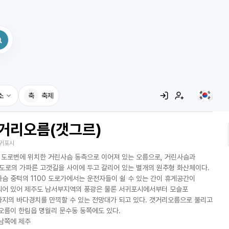
소
축
축제
거리오름(갯그르)
집
귀포시
레시피
0 도로변에 위치한 거린사슴 동측으로 이어져 있는 오름으로, 거린사슴과
어사전
0도로의 가파른 고갯길을 사이에 두고 갈리어 있는 별개의 원추형 화산체이다.
슴 중턱의 1100 도로가에서는 운전자들이 쉴 수 있는 간이 휴게공간이
어 있어 제주도 남서부지역의 풍광은 물론 서귀포시에서부터 모슬포
지의 바다경치를 만끽할 수 있는 전망대가 되고 있다. 갯거리오름으로 불리고
오름이 한림읍 명월리 문수동 동쪽에도 있다.
남쪽에 제주