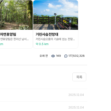
자연휴양림
거린사슴전망대
서귀포자연휴양림은 한라산 남서쪽 지대에 있는 천연 휴양림이다. 제주시와 서귀포시 중문관광단지를 잇는 도로 동쪽의 환상의 관광코스 중심에 자리 잡고 있다. 온대·난대·한대 수종이 다양하게 분포된 울창한 편백림에 산림욕장이 조성되어 있으며 봄에는 철쭉, 여름에는 시원한 개울물과 숲, 가을에는 아름다운 단풍, 겨울에는 설경 등 뚜렷한 계절적 감각을 느낄 수 있는 제주도 휴양림이다. 산책로와 만남의 숲, 산막, 놀이마당과 1·2야영장, 협곡탐험로, 전망대, 잔
거린사슴오름의 기슭에 있는 전망대이다. 1100도로 서귀포자연휴양림에서 서귀포 방면으로 내려가다 보면 있다. 서귀포에서 야경을 볼 수 있는 곳들이 흔치 않고 밤에 오름을 올라가기에도 어려움이 있는데 거린사슴전망대는 차로 바로 이동할 수 있어 야경을 즐기기에도 적합한 곳이다. 서귀포 시가지와 앞바다가 한눈에 들어오는 경치 좋은 곳으로 서귀포 앞바다에 위치한 숲섬, 범섬, 문섬 들의 전경이 아름답게 펼쳐진다. 한라산 중턱에 있는 오름 중에 사슴과 관련된 이
km
약 0.5 km
오래 전
149
177,502,328
목록
2025.12.04
2025.12.04