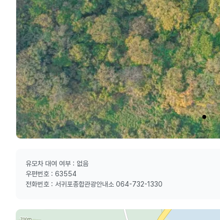
유모차 대여 여부 : 없음
우편번호 : 63554
전화번호 : 서귀포종합관광안내소 064-732-1330