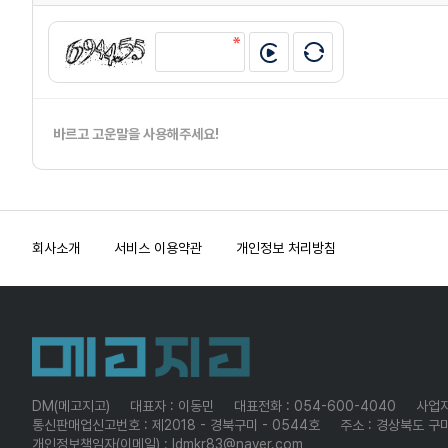
바르고 고운말을 사용해주세요!
회사소개
서비스 이용약관
개인정보 처리방침
DM(메고지고)
대표자 : 이동민
대표전화 : 054-600-4040
사업자
통신판매업신고번호 : 제2018 - 경북구미 - 0544호
주소 : 경상북도 구미
개인정보책임자(이메일) : ldmkr83@naver.com