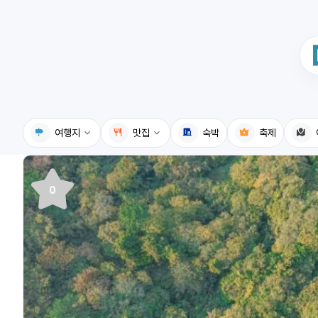
여행지
맛집
숙박
축제
국내여행지
국내맛집
0
휴게소
고수의레시피
전기충전소
음식용어사전
식물도감