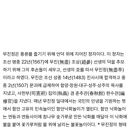
무진정은 풍류를 즐기기 위해 언덕 위에 지어진 정자이다. 이 정자는
조선 명종 22년(1567)에 무진(無盡) 조삼(趙參) 선생의 덕을 추모
하기 위해 그의 후손들이 세우고, 선생의 호를 따서 무진정(無盡亭)
이라고 하였다. 무진은 조선 성종 14년(1483) 진사시에 합격하고 중
종 2년(1507) 문과에 급제하여 함양·창원·대구·성주·상주의 목사를
지냈고, 사헌부(司憲府) 집의(執義) 겸 춘추관(春秋館) 편수관(編
修官)을 지냈다. 매년 무진정 일대에서는 국민의 안녕을 기원하는 뜻
에서 함안 고유의 민속놀이인 함안낙화놀이가 열린다. 함안 낙화놀이
는 연등과 연등사이에 참나무 숯가루로 만든 낙화를 매달아 이 낙화에
불을 붙여 꽃가루처럼 물 위에 날리는 불꽃놀이이다. * 무진정의 형태