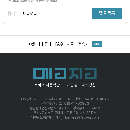
바르고 고운말을 사용해주세요!
댓글등록
비밀댓글
마켓
1:1 문의
FAQ
새글
접속자
366
서비스 이용약관
개인정보 처리방침
DM(메고지고)
대표자 : 이동민
대표전화 : 054-600-4040
사업자등록번호 : 513-14-00803
통신판매업신고번호 : 제2018 - 경북구미 - 0544호
주소 : 경상북도 구미시 사곡동 381번지 2F DM
개인정보책임자(이메일) : ldmkr83@naver.com