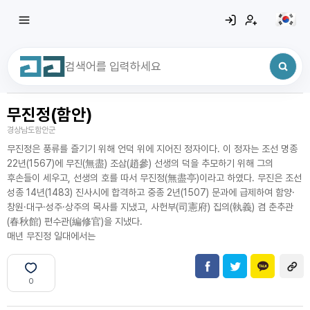
무진정(함안)
최근 검색어
전체삭제
경상남도함안군
최근 검색어가 없습니다.
무진정은 풍류를 즐기기 위해 언덕 위에 지어진 정자이다. 이 정자는 조선 명종
22년(1567)에 무진(無盡) 조삼(趙參) 선생의 덕을 추모하기 위해 그의
후손들이 세우고, 선생의 호를 따서 무진정(無盡亭)이라고 하였다. 무진은 조선
성종 14년(1483) 진사시에 합격하고 중종 2년(1507) 문과에 급제하여 함양·
창원·대구·성주·상주의 목사를 지냈고, 사헌부(司憲府) 집의(執義) 겸 춘추관
(春秋館) 편수관(編修官)을 지냈다.
매년 무진정 일대에서는
0