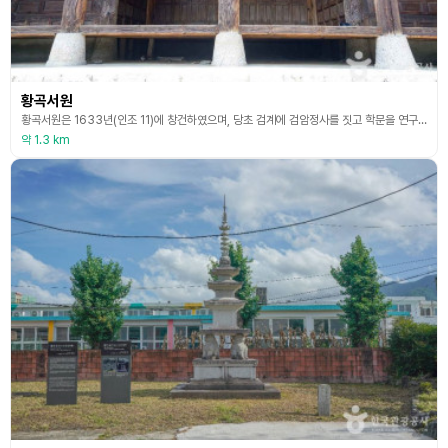
황곡서원
황곡서원은 1633년(인조 11)에 창건하였으며, 당초 검계에 검암정사를 짓고 학문을 연구할 때 원근각지에서 준수한 선비들이 경전을 가져와 가르침을 청하였다. 이에 따라 후진양성을 위해 황곡서당을 중수하여 황곡서원으로 명칭을 변경하였다. 1871년(고종 8)에 서원철폐령에 의하여 훼철되었다가 1981년에 다시 복원 및 정비하였다. 함안향교 유림 및 각 문중대표 주관으로 낙성고유식을 거행하였다. 건물의 공간적인 구성은 풍수지리학적 지형지세에 따라 길지 위
약 1.3 km