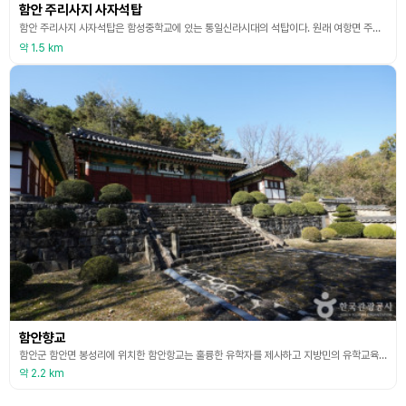
함안 주리사지 사자석탑
함안 주리사지 사자석탑은 함성중학교에 있는 통일신라시대의 석탑이다. 원래 여항면 주서리 주리사터에 있던 것을 일제강점기에 면사무소로 이전하였다가, 8.15 광복 후 다시 함성중학교 교정에 옮겨온 것으로, 적지 않는 수난의 역사를 가지고 있는 석탑이다. 수차례에 걸쳐 설치 장소가 이전되면서, 기단부의 4사자와 2층, 3층의 옥개석과 옥신석, 그리고 상륜부(相輪部)의 노반(露盤)만이 잔존하고 그 밖의 부재는 모두 망실되었다. 기단에 네 마리의 사자를 배치
약 1.5 km
함안향교
함안군 함안면 봉성리에 위치한 함안항교는 훌륭한 유학자를 제사하고 지방민의 유학교육과 교화를 위하여 나라에서 지은 교육기관이다. 조선 효종(1649~1659) 때 세워졌으며 6·25전쟁 때 불탔으나 다시 지어 오늘에 이르고 있다. 건물은 출입문인 풍화루, 공부하는 곳인 명륜당과 동·서재, 사당인 대성전과 동·서무가 일렬로 지어졌으며 명륜당이 앞에 있고 대성전이 뒤에 있는 전형적인 전학후묘의 형태를 이루고 있다. 특이한 것은 대성전 좌우에 동·서무가 나
약 2.2 km