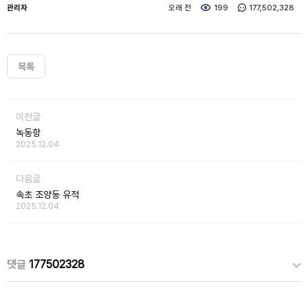
관리자
오래 전
199
177,502,328
목록
이전글
녹동항
2025.12.04
다음글
속초 조양동 유적
2025.12.04
댓글
177502328