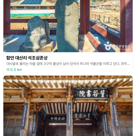
함안 대산리 석조삼존상
대사골로 불리는 마을 앞에 3구의 불상이 남아 있어서 하나의 석불군을 이루고 있다. 좌우 측면의 불상은 다른 불상의 협시보살로 만들어졌을 것으로 추정되는데 2구의 보살입상은 손모양만 다를 뿐 조각수법이 거의 비슷하다. 머리에는 두건 같은 높은 관을 쓰고 있으며 길쭉한 얼굴에 눈, 코, 입이 평판적으로 표현되었다. 우리나라 고유의 한복 같은 옷을 입고 있는데, 두껍고 무거운 느낌이다. 어깨의 매듭과 양 무릎에서 시작된 타원형의 옷주름은 불상의 가장 큰 특
약 0.5 km