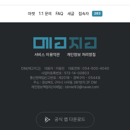
마켓
1:1 문의
FAQ
새글
접속자
283
서비스 이용약관
개인정보 처리방침
DM(메고지고)
대표자 : 이동민
대표전화 : 054-600-4040
사업자등록번호 : 513-14-00803
통신판매업신고번호 : 제2018 - 경북구미 - 0544호
주소 : 경상북도 구미시 사곡동 381번지 2F DM
개인정보책임자(이메일) : ldmkr83@naver.com
공식 앱 다운로드