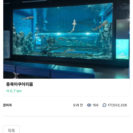
충북아쿠아리움
약 0.7 km
관리자
오래 전
156
177,502,328
목록