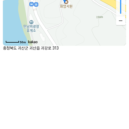
50m
충청북도 괴산군 괴산읍 괴강로 313