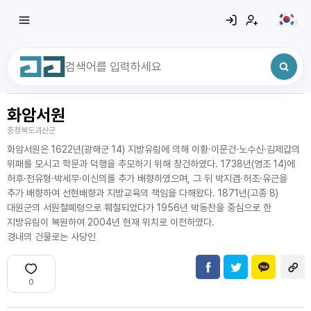
화암서원
최근 검색어
전체삭제
충청북도괴산군
최근 검색어가 없습니다.
화암서원은 1622년(광해군 14) 지방유림에 의해 이황·이문건·노수신·김제갑의
위패를 모시고 학문과 덕행을 추모하기 위해 창건하였다. 1738년(영조 14)에
허후·전유형·박세무·이신의를 추가 배향하였으며, 그 뒤 박지겸·허조·유근을
추가 배향하여 선현배향과 지방교육의 책임을 다해왔다. 1871년(고종 8)
대원군의 서원철폐령으로 훼철되었다가 1956년 박동찬을 중심으로 한
지방유림이 복원하여 2004년 현재 위치로 이전하였다.
경내의 건물로는 사당인
0