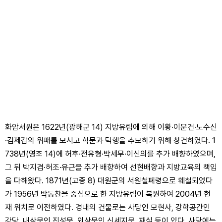
화암서원은 1622년(광해군 14) 지방유림에 의해 이황·이문건·노수신
·김제갑의 위패를 모시고 학문과 덕행을 추모하기 위해 창건하였다. 1
738년(영조 14)에 허후·전유형·박세무·이신의를 추가 배향하였으며,
그 뒤 박지겸·허조·유근을 추가 배향하여 선현배향과 지방교육의 책임
을 다해왔다. 1871년(고종 8) 대원군의 서원철폐령으로 훼철되었다
가 1956년 박동찬을 중심으로 한 지방유림이 복원하여 2004년 현
재 위치로 이전하였다. 경내의 건물로는 사당인 모현사, 강학공간인
강당, 내삼문인 진성문, 외삼문인 신세지문, 재실 등이 있다. 사당에는