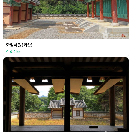
화암서원(괴산)
약 0.0 km