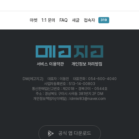
마켓
1:1 문의
FAQ
새글
접속자
319
서비스 이용약관
개인정보 처리방침
DM(메고지고)
대표자 : 이동민
대표전화 : 054-600-4040
사업자등록번호 : 513-14-00803
통신판매업신고번호 : 제2018 - 경북구미 - 0544호
주소 : 경상북도 구미시 사곡동 381번지 2F DM
개인정보책임자(이메일) : ldmkr83@naver.com
공식 앱 다운로드