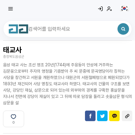
태교사
최근 검색어
전체삭제
충청북도음성군
최근 검색어가 없습니다.
음성 태교 사는 조선 영조 20년(1744)에 주응동이 안성에 거주하는
김문웅으로부터 주자의 영정을 기증받아 주 씨 문중에 문곡영당이라 칭하는
사당을 창건하고 서원을 개원하였으나 대원군의 서원철폐령으로 폐원되었다가
1893년 재건되어 사당 명칭도 태교사라 하였다. 태교사의 건물의 구조를 보면
사당, 강당인 재실, 삼문으로 되어 있는데 외부와의 경계를 구획한 홍살문을
지나서 전면에 강당이 재실이 있고 그 뒤에 따로 담장을 돌리고 솟을삼문 형식의
삼문을 설
0