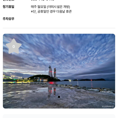
정기휴일
매주 월요일 (야외시설은 개방)
※단, 공휴일인 경우 다음날 휴관
주차유무
0