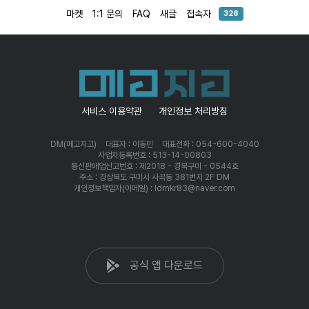
마켓
1:1 문의
FAQ
새글
접속자
328
서비스 이용약관
개인정보 처리방침
DM(메고지고)
대표자 : 이동민
대표전화 : 054-600-4040
사업자등록번호 : 513-14-00803
통신판매업신고번호 : 제2018 - 경북구미 - 0544호
주소 : 경상북도 구미시 사곡동 381번지 2F DM
개인정보책임자(이메일) : ldmkr83@naver.com
공식 앱 다운로드