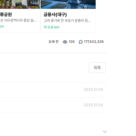
류공원
금용사(대구)
두류공원은 대구광역시의 중심 달서구에 위치하고 있으며, 대구에서 가장 큰 공원이다. 1977년 대구시는 이곳에 50만여 평의 공원을 조성하였으며, 초대형 야외음악당과 문화예술회관, 도서관 등 문화시설과 야구장, 테니스장, 수영장 등 체육시설, 2·28 기념탑과 인물동산 등의 기념시설을 이용할 수 있다. 두류산의 정상부에 자리 잡은 83 타워는 대구의 랜드마크이며, 200m 높이의 전망대에선 대구 시내를 한눈에 내려다볼 수 있다. 계절에 따라 봄이면 벚꽃
고려 중기에 한 부호가 문중의 원찰로 금봉산(두류산)에 절을 짓고, 금봉사(金鳳寺)라 했다고 한다. 1926년(병인년)에 김송동 보살님이 지금의 두류실내수영장 별관자리에 대웅전과 요사 2동을 창건하였다. 1986년 대구에서 개최한 전국체전 때 금용사의 부지가 실내수영장으로 편입되면서, 현 위치로 이전하여 중창하였다. 절 이름을 금용사라 한 것은 옛날 천재지변으로 금봉산 봉황이 용으로 화했다는 풍수 설화를 감안하여 금(金) 자는 옛 금봉사에서 따오고, 용
km
약 0.8 km
오래 전
126
177,502,328
목록
2025.12.04
2025.12.04