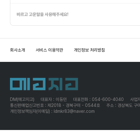
바르고 고운말을 사용해주세요!
회사소개
서비스 이용약관
개인정보 처리방침
DM(메고지고)
대표자 : 이동민
대표전화 : 054-600-4040
사업자
통신판매업신고번호 : 제2018 - 경북구미 - 0544호
주소 : 경상북도 구미
개인정보책임자(이메일) : ldmkr83@naver.com