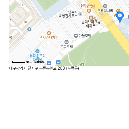
50m
대구광역시 달서구 두류공원로 200 (두류동)