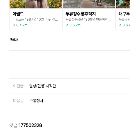
이월드
두류정수장후적지
대구두
이월드는 1987년 10월, 타워 건립과 종합 테마파크 조성 공사의 재착공을 시작으로, 1993년 종합 테마파크 마스터플랜을 확정한 후 1995년 3월 개장한 테마파크이다. 폭포, 분수, 조명, 꽃으로 꾸며진 유럽식 도시공원 형식으로 조성되어 있으며, 남녀노소 누구나 즐길 수 있는 놀이기구, 전시 및 예술 공간, 깔끔한 식당가 등이 마련되어 있다. 이월드는 각 테마에 따라 다양한 광장을 조성하여 방문객에게 새로운 경험과 즐거움을 선사하고 있다. 입구에
두류정수장은 1969년 만들어져 대구광역시 수성구, 남구,중구, 달서구 일대 100여만 가구에 하루 20만톤의 수돗물을 공급해 오다 2009년 8월 폐쇄돼 방치되어 왔던 곳이다. 그러다 정수장이 위치한 달서구청이 2018년 2월부터 이전 터를 시민들의 휴식공간으로 개방하여 지금은 공원으로 불리기도 한다. 주변으로는 코오롱 야외음악당 등이 있으며 현재의 모습은 예전의 정수장 관리 시설도 그대로 남아 있으며 여전히 잘 관리되고 있어 주민들의 쉼터가 되기도
약 0.4 km
약 0.5 km
약 0.6 
관리자
이전글
달성(현풍)사직단
다음글
수봉정사
댓글
177502328