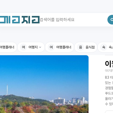
최근 검색어
전체삭제
여행플래너
최근 검색어가 없습니다.
여
여행지
여
여행플래너
음
음식점
숙
숙
이
국내여행지
국내맛
대구광
휴게소
고수의
83 
전기충전소
음식용
있는 
경험할
식물도감
푸드코
올라가
수 있