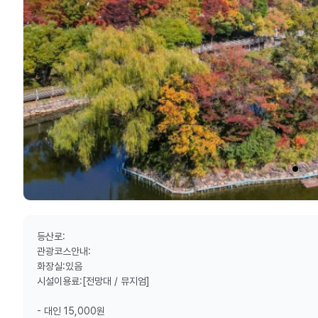
등산로:
관광코스안내:
화장실:있음
시설이용료:[전망대 / 뮤지엄]
- 대인 15,000원