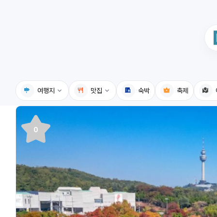
여행지
맛집
숙박
축제
국내여행지
국내맛집
0
휴게소
고수의레시피
전기충전소
음식용어사전
식물도감