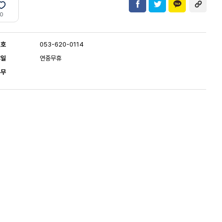
0
번호
053-620-0114
휴일
연중무휴
유무