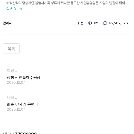
태백산맥의 명승지인 불영사계곡 상류에 위치한 통고산 자연휴양림은 사람의 발길이 많이 닿지 않아 태고의 신비를 그대로 간직하고 있다. 계곡의 바닥과 양쪽 절벽에는 흰빛을 띠는 화강암이 풍화되어 장관을 이루고, 계곡물이 굽이쳐 쏟아지면서 곳곳에 크고 작은 폭포를 이루는가 하면 바위 바닥이 파여 각기 모양이 다른 작은 물 항아리를 모아놓은 듯하다. 휴양림 시설로는 산림휴양관, 숲속의 집과 3곳의 야영장, 운동장, 목공예 체험장, 샤워실, 식당 등을 갖추고
약 5.8 km
관리자
오래 전
185
177,502,328
목록
이전글
장봉도 한들해수욕장
2025.12.04
다음글
화순 야사리 은행나무
2025.12.04