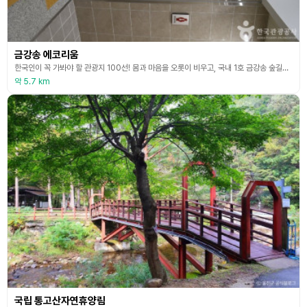
금강송 에코리움
한국인이 꼭 가봐야 할 관광지 100선! 몸과 마음을 오롯이 비우고, 국내 1호 금강송 숲길을 온전히 느끼는 공간 금강송 에코리움은 숲을 통한 쉼과 여유 그리고 치유가 함께한다. 울창한 산림과 청정 자연이 선사하는 진정한 휴식이 그곳에 있다. 조선시대부터 황장봉산이라 하여 철저하게 통제 및 보호 관리되어 온 왕실의 소나무 금강송 숲길과 함께하는 힐링의 공간이며, 때 묻지 않은 자연을 품은 육지 속의 보물섬이다.
약 5.7 km
국립 통고산자연휴양림