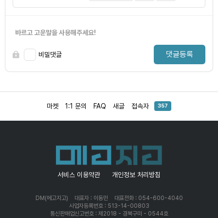
바르고 고운말을 사용해주세요!
댓글등록
비밀댓글
마켓
1:1 문의
FAQ
새글
접속자
357
서비스 이용약관
개인정보 처리방침
DM(메고지고)
대표자 : 이동민
대표전화 : 054-600-4040
사업자등록번호 : 513-14-00803
통신판매업신고번호 : 제2018 - 경북구미 - 0544호