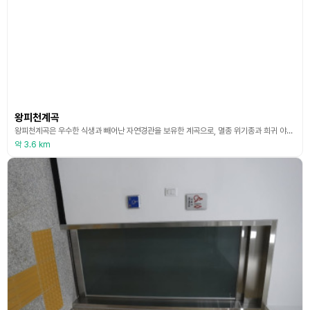
왕피천계곡
왕피천계곡은 우수한 식생과 빼어난 자연경관을 보유한 계곡으로, 멸종 위기종과 희귀 야생 동식물이 서식하고 있어 유역의 일부를 생태 경관 보전 지역으로 지정하여 보호하고 있다. 길이는 66km로 경상북도 영양군 금장산 북서쪽 계곡에서 발원해서 흐르다 신원리에서 유로를 북동쪽으로 바꾸며 장수포천이라 불리다가 울진군 서면 왕피리를 지나면서 왕피천이라 불린다. 국내 최대의 생태경관 보존 지역인 왕피천 계곡은 생태탐방을 통해 즐길 수 있다. 탐방구간은 5가지로
약 3.6 km