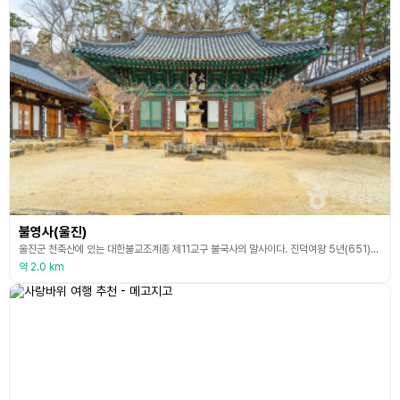
불영사(울진)
울진군 천축산에 있는 대한불교조계종 제11교구 불국사의 말사이다. 진덕여왕 5년(651)에 의상대사가 세운 사찰로, 산에 있는 부처님과 같은 바위의 그림자가 못에 항상 비춰져 절 이름을 구룡사에서 불영사로 개칭하였다. 조선 태조 5년(1396) 화재로 소실된 것을 이듬해 소운대사가 중건하였고 그 후 1500, 1608년 등 총 4번의 중수가 있었다. 현재 보존되고 있는 건물은 대웅보전을 비롯하여 관음전, 응진전, 응향각, 황화실, 설선당, 법영루, 칠성
약 2.0 km