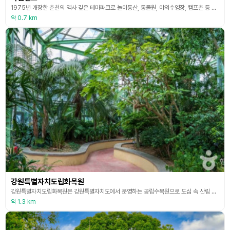
1975년 개장한 춘천의 역사 깊은 테마파크로 놀이동산, 동물원, 야외수영장, 캠프촌 등 다채로운 시설을 갖췄다. 가성비 좋은 테마파크이자 레트로 감성 관광지로 주목받고 있다. 놀이동산에는 바이킹, 범퍼카, 회전그네, 회전목마, 기차 등이 있고 동물원에는 호랑이, 곰, 수리부엉이, 칠면조, 원숭이 등이 살고 있다. 동물 먹이 주기 체험장도 운영한다. 매점에서 먹이를 사서 양, 사슴, 염소, 토끼 같은 동물에게 줄 수 있다. 캠프촌도 인기다. 육림랜드 개
약 0.7 km
강원특별자치도립화목원
강원특별자치도립화목원은 강원특별자치도에서 운영하는 공립수목원으로 도심 속 산림 휴양과 자연학습 공간을 제공할 목적으로 1999년에 개원했다. 식물유전자원 수집·증식·보존을 위한 연구 등 현지 외 보전기능 강화와 대국민 자연체험학습장 및 휴식공간 제공으로 자연에 대한 소중한 가치체험의 기회를 제공하고 있다. 총 1,827종류 85천여본의 식물을 보유하고 있으며, 이 중 산솜다리, 모데미풀, 노랑만병초, 홍월귤 등 희귀 식물이 129종류, 모데미풀, 금강봄
약 1.3 km