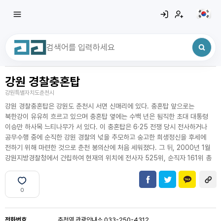
강원 경찰충혼탑
최근 검색어
전체삭제
강원특별자치도춘천시
최근 검색어가 없습니다.
강원 경찰충혼탑은 강원도 춘천시 서면 신매리에 있다. 충혼탑 앞으로는
북한강이 유유히 흐르고 있으며 충혼탑 옆에는 수백 년은 됨직한 초대 대통령
이승만 하사목 느티나무가 서 있다. 이 충혼탑은 6·25 전쟁 당시 전사하거나
공무수행 중에 순직한 강원 경찰의 넋을 추모하고 숭고한 희생정신을 후세에
전하기 위해 마련한 것으로 춘천 봉의산에 처음 세워졌다. 그 뒤, 2000년 1월
강원지방경찰청에서 건립하여 현재의 위치에 전사자 525위, 순직자 161위 총
0
전화번호
춘천역 관광안내소 033-250-4312