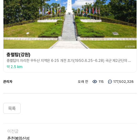
충렬탑(강원)
충렬탑이 자리한 우두산 지역은 6·25 개전 초기(1950.6.25~6.28) 국군 제2군단의 창설 모체부대였던 제6사단 장병들이 애국적인 춘천시민과 한 덩어리가 되어 인해전술의 파상공격을 자행해 온 북한군 제2군단 예하 제2사단, 제7사단의 주력을 섬멸함으로써 한국전쟁 초기 전선에서 유일하게 승전보를 올렸던 유서 깊은 곳이다. 당시 북한군이 춘천 및 우두산 전투에서 대패함으로써 속전속결의 남침계획에 결정적 타격을 주었고, 적 제2군단장이 전격 해임되는
약 2.5 km
관리자
오래 전
115
177,502,328
목록
이전글
춘천봉의산성