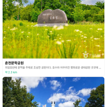
춘천문학공원
의암호반에 문학을 주제로 조성한 공원이다. 호수와 어우러진 평화로운 생태공원 곳곳에 시와 문학 작품을 담은 조형물을 설치했다. 김소월, 윤선도, 조병화 등 유명 작가들의 좋은 글귀가 담겨 있다. 풍광 좋은 산책로를 따라 걸으며 자연스럽게 문학 작품에 집중하게 된다. 자연과 문학이 아름답게 어우러진다. 한국에서 노벨문학상 수상자가 나오길 기원하는 뜻을 담아 ‘노벨상의 빈자리’라는 조형물도 만들어뒀다. 춘천문학공원은 의암호 자전거길과 걷기 여행길인 봄내길(
약 2.3 km