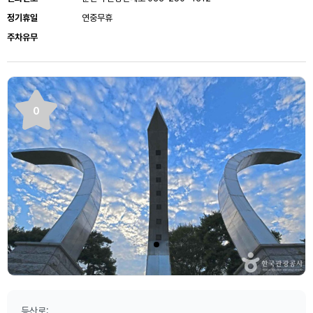
정기휴일
연중무휴
주차유무
0
등산로: