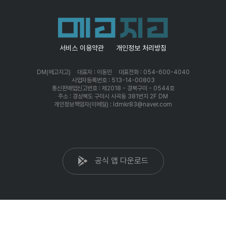
서비스 이용약관
개인정보 처리방침
DM(메고지고)
대표자 : 이동민
대표전화 : 054-600-4040
사업자등록번호 : 513-14-00803
통신판매업신고번호 : 제2018 - 경북구미 - 0544호
주소 : 경상북도 구미시 사곡동 381번지 2F DM
개인정보책임자(이메일) : ldmkr83@naver.com
공식 앱 다운로드