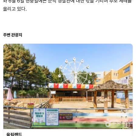
와 6월 6일 현충일에는 순직 경찰관에 대한 넋을 기리며 추모 제례를
올리고 있다.
주변 관광지
육림랜드