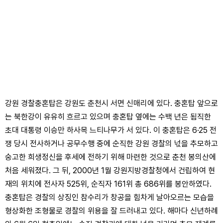
강원 경찰충혼탑은 강원도 춘천시 서면 신매리에 있다. 충혼탑 앞으로
는 북한강이 유유히 흐르고 있으며 충혼탑 옆에는 수백 년은 됨직한
초대 대통령 이승만 하사목 느티나무가 서 있다. 이 충혼탑은 6·25 전
쟁 당시 전사하거나 공무수행 중에 순직한 강원 경찰의 넋을 추모하고
숭고한 희생정신을 후세에 전하기 위해 마련한 것으로 춘천 봉의산에
처음 세워졌다. 그 뒤, 2000년 1월 강원지방경찰청에서 건립하여 현
재의 위치에 전사자 525위, 순직자 161위 총 686위를 봉안하였다.
충혼탑은 경찰의 상징인 참수리가 창공을 힘차게 날아오르는 모습을
형상화한 조형물로 경찰의 위용을 잘 드러내고 있다. 해마다 신년하례