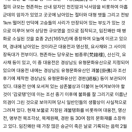
절의 규모는 현존하는 산내 암자인 천진암과 낙서암을 비롯하여 아홉
군데의 암자가 있었고 곳곳에 남아있는 절터와 대형 맷돌 그리고 전방
1㎞ 떨어진 언덕에 고승들의 사리가 안장되어 있는 부도가 있는 것
으로 미루어 보아 상당한 규모였을 것으로 짐작되고, 임진왜란 때 병
화로 소실된 것을 효종 2년(1651년)에 중창하여 오늘에 이르고 있으
며, 경내에 남아있는 것이라곤 대웅전과 영산정, 요사채와 그 사이의
장독대가 전부이다. 현존하는 당우로는 범종루(梵鐘樓), 산신각, 요
사채 등이 있고, 이 중 대웅전은 경상남도 유형문화유산으로 지정되어
있으며 대웅전 내에는 경상남도 유형문화유산인 괘불(掛佛)과 조선
후기에 제작한 경상남도 유형문화유산인 경판(經板) 등이 보관되어
있다. 대웅전 안에 모셔져 있는 삼존불상과 더불어 눈여겨보아야 할
것이 ‘감로탱’인데 이는 조선 중기 이후에 불화를 잘 그리기로 이름난
의겸이 그린 것으로 보아지며 당시 일반인들의 생활상이 사실적으로
그려져 있다. 현재 보물로 지정된 괘불탱화를 비롯하여 대웅전, 영산
전, 명부전 목조각상, 목제원패, 경판 등 30여 점의 문화재를 소장하
고 있다. 임진왜란 때 가장 많은 승군이 죽은 날로 기록되는 음력 2월