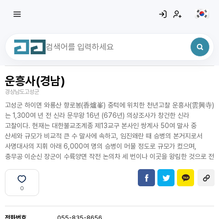
운흥사(경남)
최근 검색어
전체삭제
경상남도고성군
최근 검색어가 없습니다.
고성군 하이면 와룡산 향로봉(香爐峯) 중턱에 위치한 천년고찰 운흥사(雲興寺)
는 1,300여 년 전 신라 문무왕 16년 (676년) 의상조사가 창건한 신라
고찰이다. 현재는 대한불교조계종 제13교구 본사인 쌍계사 50여 말사 중
산세와 규모가 비교적 큰 수 말사에 속하고, 임진왜란 때 승병의 본거지로서
사명대사의 지휘 아래 6,000여 명의 승병이 머물 정도로 규모가 컸으며,
충무공 이순신 장군이 수륙양면 작전 논의차 세 번이나 이곳을 왕림한 것으로 전
0
전화번호
055-835-8656