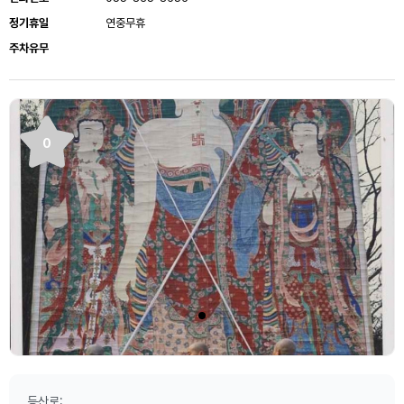
정기휴일
연중무휴
주차유무
0
등산로: