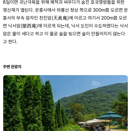
8일이면 국난극복을 위해 왜적과 싸우다가 숨진 호국영령들을 위한
영산제가 열린다. 운흥사에서 와룡산 정상 쪽으로 300m쯤 오르면 운
흥사의 부속 암자인 천진암(天眞庵)에 이르고 여기서 200m쯤 오르
면 낙서암(樂西庵)에 이르게 되는데, 낙서 도인이 수도하였다는 낙서
암은 물이 세다고 하고 이 물로 술을 빚으면 술이 만들어지지 않는다
고 한다.
주변 관광지