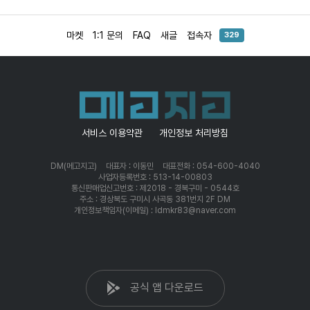
마켓
1:1 문의
FAQ
새글
접속자
329
서비스 이용약관
개인정보 처리방침
DM(메고지고)
대표자 : 이동민
대표전화 : 054-600-4040
사업자등록번호 : 513-14-00803
통신판매업신고번호 : 제2018 - 경북구미 - 0544호
주소 : 경상북도 구미시 사곡동 381번지 2F DM
개인정보책임자(이메일) : ldmkr83@naver.com
공식 앱 다운로드