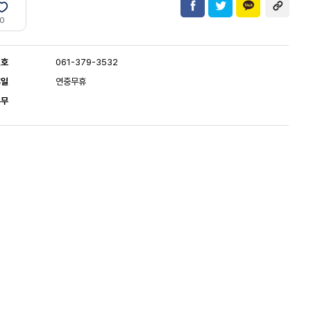
0
번호
061-379-3532
휴일
연중무휴
유무