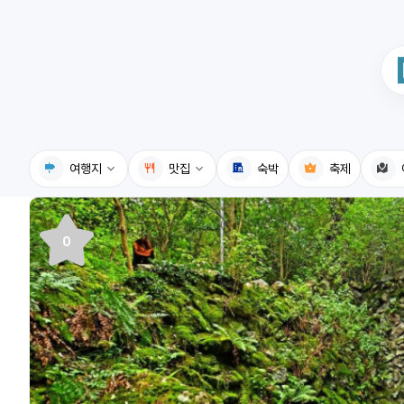
여행지
맛집
숙박
축제
국내여행지
국내맛집
0
휴게소
고수의레시피
전기충전소
음식용어사전
식물도감