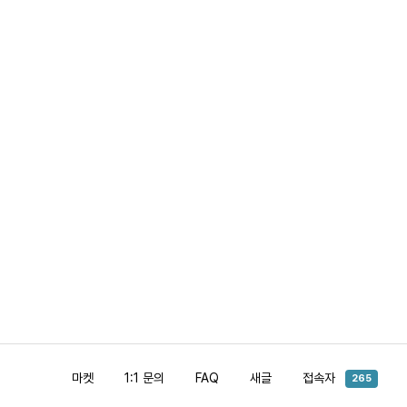
마켓
1:1 문의
FAQ
새글
접속자
265