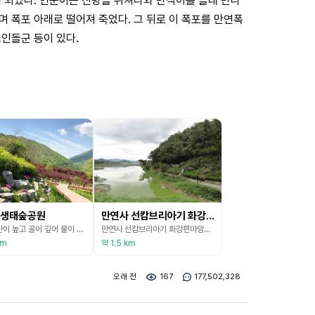
게 되었다. 연순이는 신방을 뛰쳐나와 만석이를 몰래 만나
 폭포 아래로 떨어져 죽었다. 그 뒤로 이 폭포를 만연폭
인돌군 등이 있다.
생태숲공원
만연사 선캄브리아기 화강편마암 (무등산권 국가지질공원)
화순은 산이 높고 골이 깊어 물이 풍부하며, 적벽(절벽)으로도 이름난 고장이다. 화산읍 수만리서 큰 재를 지나 안양산까지 이어지는 수만리 생태숲 공원은 한국의 알프스라고 불릴 만큼 뛰어난 경관을 자랑한다. 수만리는 물촌, 새터, 만수, 중지 등 4개의 자연 마을로 이루어져 있는데, 사방이 산으로 둘러싸여 있어 사계절 언제나 산세가 웅장하고 수려해, 가만히 있어도 힐링이 되는 풍경이 장관이다. 단풍나무숲과 철쭉나무숲으로 이어지는 여러 갈래의 산책로에는 나
만연사 선캄브리아기 화강편마암은 무등산 일대 암층 중에서 가장 연대가 오래된 시기의 지질명소이다. 이곳의 선캄브리아기 암석은 화순군 만연사 일대를 비롯하여, 광주함몰체의 외곽을 둘러싸며 분포한다. 즉, 함몰체의 동-남쪽으로는 화순군 사평면, 한천면, 이양면의 주암호 주변에 넓게 분포한다. 북쪽으로는 광산구 어등산에서 북동방향으로 운남동, 수완지구, 첨단지구를 거쳐 장성군 진원면으로, 광주광역시 북구 양산동-본촌동-우치동에서 담양군 봉산면으로 연장 분포한
km
약 1.5 km
오래 전
167
177,502,328