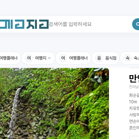
최근 검색어
전체삭제
여행플래너
최근 검색어가 없습니다.
여
여행지
여
여행플래너
음
음식점
숙
숙
만
국내여행지
국내맛
전라남
휴게소
고수의
화순읍
전기충전소
음식용
10m
치유했
식물도감
사랑하
연순이
혼인하