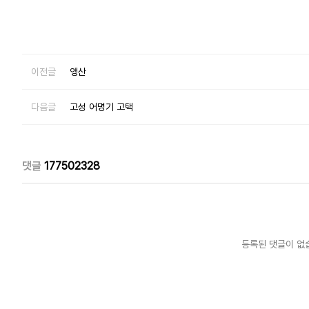
이전글
앵산
다음글
고성 어명기 고택
댓글
177502328
등록된 댓글이 없