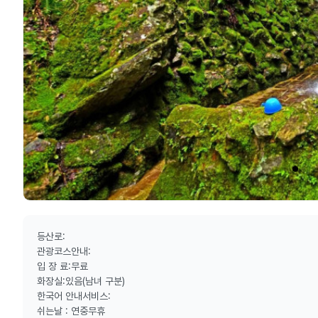
등산로:
관광코스안내:
입 장 료:무료
화장실:있음(남녀 구분)
한국어 안내서비스:
쉬는날 : 연중무휴