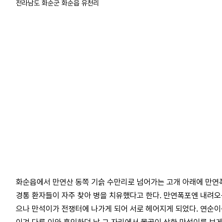
전라남도 화순군 화순읍 유천리
화순읍에서 만연산 동쪽 기슭 수만리로 넘어가는 고개 아래에 만연폭
경통 환자들이 자주 찾아 병을 치유했다고 한다. 만연폭포엔 내려오
으나 만석이가 전쟁터에 나가게 되어 서로 헤어지게 되었다. 연순