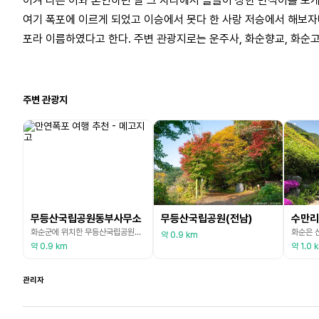
이겨 다른 이와 혼인하던 날 그 자리에서 몰골이 상한 만석이를 보
여기 폭포에 이르게 되었고 이승에서 못다 한 사랑 저승에서 해보자며
포라 이름하였다고 한다. 주변 관광지로는 운주사, 화순향교, 화순고
주변 관광지
무등산국립공원동부사무소
무등산국립공원(전남)
수만리
화순군에 위치한 무등산국립공원동부사무소는 정상인 천왕봉을 중심으로 주상절리 등 암석들이 멋진 경관과 어우러져 있다. 그중에서도 가장 으뜸으로 손꼽는 코스는 규봉 코스다. 화순읍 수만리 수만탐방지원센터에서 출발해 장불재를 거쳐 규봉암에 도착하는 코스로 약 2시간 정도 소요된다. 중생대 백악기 후기에 화산이 폭발하면서 지표에 쌓인 화산재가 굳어 생긴 암석인 주상절리대와 풍화된 암석이 부서져 산비탈을 덮은 지공너덜은 주변 환경과 어우러져 형언하기 어려운 장관
약 0.9 km
약 0.9 km
약 1.0 
관리자