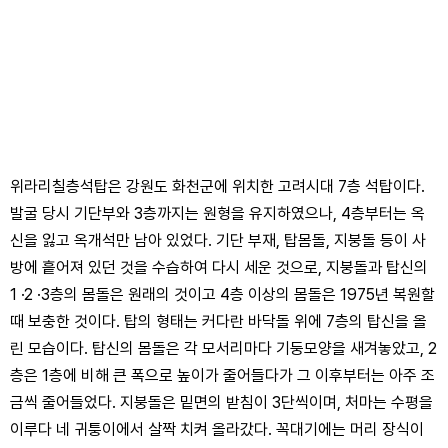
위라리칠층석탑은 강원도 화천군에 위치한 고려시대 7층 석탑이다.
발굴 당시 기단부와 3층까지는 원형을 유지하였으나, 4층부터는 옥
신을 잃고 옥개석만 남아 있었다. 기단 부재, 탑몸돌, 지붕돌 등이 사
방에 흩어져 있던 것을 수습하여 다시 세운 것으로, 지붕돌과 탑신의
1 ·2 ·3층의 몸돌은 원래의 것이고 4층 이상의 몸돌은 1975년 복원할
때 보충한 것이다. 탑의 형태는 커다란 바닥돌 위에 7층의 탑신을 올
린 모습이다. 탑신의 몸돌은 각 모서리마다 기둥모양을 새겨놓았고, 2
층은 1층에 비해 큰 폭으로 높이가 줄어들다가 그 이후부터는 아주 조
금씩 줄어들었다. 지붕돌은 밑면의 받침이 3단씩이며, 처마는 수평을
이루다 네 귀퉁이에서 살짝 치켜 올라갔다. 꼭대기에는 머리 장식이