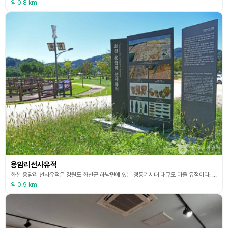
약 0.8 km
용암리선사유적
화천 용암리 선사유적은 강원도 화천군 하남면에 있는 청동기시대 대규모 마을 유적이다. 이 유적은 위라리와 용암리 일대를 휘돌아 흐르는 북한강 상류의 충적 대지에 형성되었으며, 지난 2001년부터 2003년까지 강원문화재연구소의 발굴 결과 집자리 176기, 수혈유구 32기, 굴립주 건물 14동, 토광묘 11기 등 유구의 수가 230여 기가 넘어 국내 최고의 밀집도를 보여 주는 청동기시대의 집단 취락지구 유적이다. 화천 용암리 일대에 형성된 청동기시대 취락
약 0.9 km