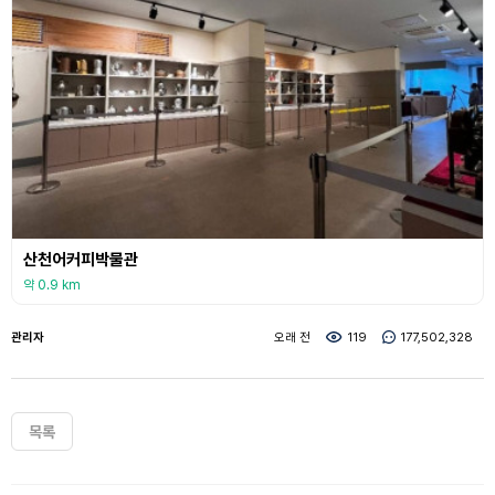
산천어커피박물관
약 0.9 km
관리자
오래 전
119
177,502,328
목록