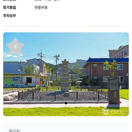
정기휴일
연중무휴
주차유무
0
등산로: