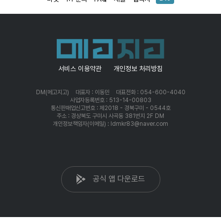
서비스 이용약관
개인정보 처리방침
DM(메고지고)
대표자 : 이동민
대표전화 : 054-600-4040
사업자등록번호 : 513-14-00803
통신판매업신고번호 : 제2018 - 경북구미 - 0544호
주소 : 경상북도 구미시 사곡동 381번지 2F DM
개인정보책임자(이메일) : ldmkr83@naver.com
공식 앱 다운로드