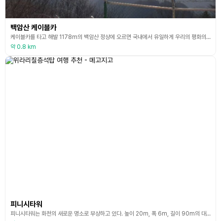
백암산 케이블카
케이블카를 타고 해발 1178m의 백암산 정상에 오르면 국내에서 유일하게 우리의 평화의 댐과 북한의 금강산 댐을 동시에 조망하며 야생동물 1급인 산양을 만나 볼 수 있다. 국내 최초로 민통선 구간을 연결한 교주식 케이블카로 가장 가까이서 북한을 조망할 수 있다. 백암산전망대에 오르면 북한의 임남댐과 금강산이 보이고, 평화의댐을 동시에 볼 수 있는 유일한 장소이다. 백암산은 6.25 전쟁의 마지막 전투인 금성전트를 치른 전장으로 가곡 ‘비목’의 현장이기도
약 0.8 km
피니시타워
피니시타워는 화천의 새로운 명소로 부상하고 있다. 높이 20m, 폭 6m, 길이 90m의 대형 철골 조형물로, 독특한 외관이 가장 먼저 눈길을 사로잡는다. 피니시타워는 ‘2007년 아시아 카누경기대회’ 당시 피니시라인의 기록계측 및 중계를 위해 설치된 건축물이다. 대회 폐막 후 기존 시설을 개조해 수상골프장, 전망대 휴게실 등을 갖춘 관광 명소로 이용하고 있다. 조정, 카누 등의 국내 체육대회를 유치하는 것은 물론 ‘화천 쪽배 축제’ 개최 장소 등으로