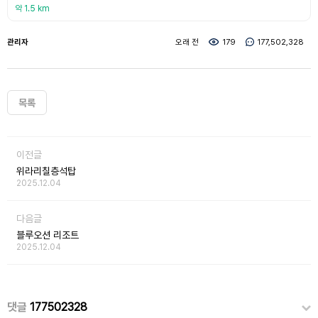
약 1.5 km
관리자
오래 전
179
177,502,328
목록
이전글
위라리칠층석탑
2025.12.04
다음글
블루오션 리조트
2025.12.04
댓글
177502328