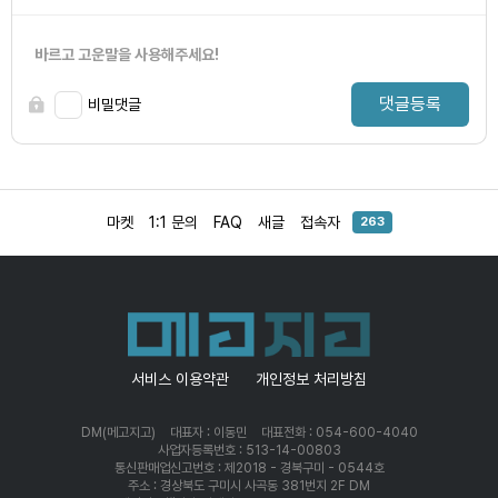
바르고 고운말을 사용해주세요!
댓글등록
비밀댓글
마켓
1:1 문의
FAQ
새글
접속자
263
서비스 이용약관
개인정보 처리방침
DM(메고지고)
대표자 : 이동민
대표전화 : 054-600-4040
사업자등록번호 : 513-14-00803
통신판매업신고번호 : 제2018 - 경북구미 - 0544호
주소 : 경상북도 구미시 사곡동 381번지 2F DM