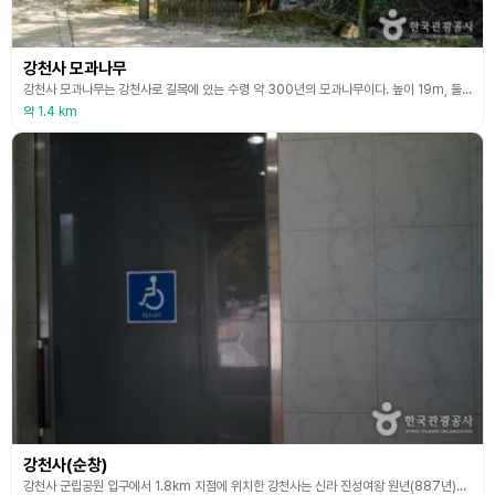
강천사 모과나무
강천사 모과나무는 강천사로 길목에 있는 수령 약 300년의 모과나무이다. 높이 19m, 둘레 3.1m로 높이 50cm 정도에서 두 가지로 나누어진다. 한 가지는 뻗어서 다시 두 가지로 나뉘고, 다른 한 가지는 1m 정도에서 네 가지와 두 가지로 나누어져 자란다. 모과나무를 강천사에 머물던 스님이 심었다는 설과 조선 후기 순창 출신의 실학자인 신경준이 심었다는 설이 함께 전해진다. 지금도 꽃을 피우고 열매를 맺고 있으며, 모과나무의 왼쪽으로는 단풍나무가
약 1.4 km
강천사(순창)
강천사 군립공원 입구에서 1.8km 지점에 위치한 강천사는 신라 진성여왕 원년(887년)에 도선국사에 의해 창건되었다. 그 후 번창하여 고려 충숙왕 3년(1316년) 덕현선사가 사찰을 중창하고 5층 석탑을 세웠고 한때 12개 암자와 1천여명의 승려들이 머물렀다고 한다. 그런데 임진왜란 때 석탑만 남고 모두 소실되었다. 선조 37년 (1604년)에 소요대사가 재건했으나 다시 한국전쟁 때 소실되었다가 1959년 원상대로 복원하였다.충신리와 남계리, 석장승