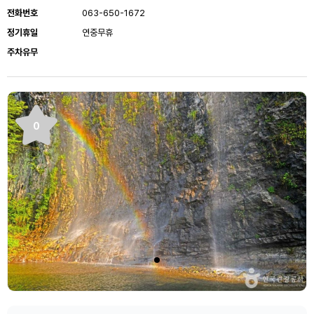
전화번호
063-650-1672
정기휴일
연중무휴
주차유무
0