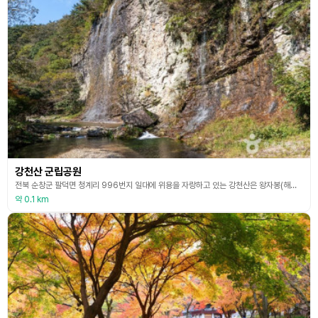
강천산 군립공원
전북 순창군 팔덕면 청계리 996번지 일대에 위용을 자랑하고 있는 강천산은 왕자봉(해발583.7m)과 광덕산 선녀봉(해발578m)을 비롯하여 산성산 연대봉(해발603m)을 중심으로 세 개의 산 사이로 병풍을 둘러치듯이 남록과 북록으로 나뉘어 작은 협곡을 이루고 있으며, 사방이 모두 바위산으로 빼어난 아름다움을 간직한 자랑스러운 산이다. 골짜기마다 단단한 암반 위로 깨끗하고 맑은 물이 샘처럼 솟아 흐른다하여 강천이라 불렀고 그 주변의 모든 산을 강천산이라
약 0.1 km