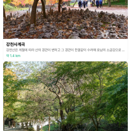
강천사계곡
강천산은 계절에 따라 산의 경관이 변하고 그 경관이 한결같이 수려해 호남의 소금강으로 불린다. 산입구에서 시작되는 두 개의 산줄기를 사이에 두고 약 ㎞나 뻗은 계곡을 따라가다 보면 기암괴석과 크고 검은 못, 자연폭포가 엇갈리면서 주변의 수림과 조화를 이루어 절경을 연출한다. 또한 강천산의 자랑인 아기단풍이 붉게 물들어 만산홍엽을 이룬다. 매표소에서 강천사까지 이어진 계곡은 경사도 완만해 거닐기도 좋고 중간중간 계류에 발을 담그고 쉴 수 있는 공간도 많다
약 1.4 km