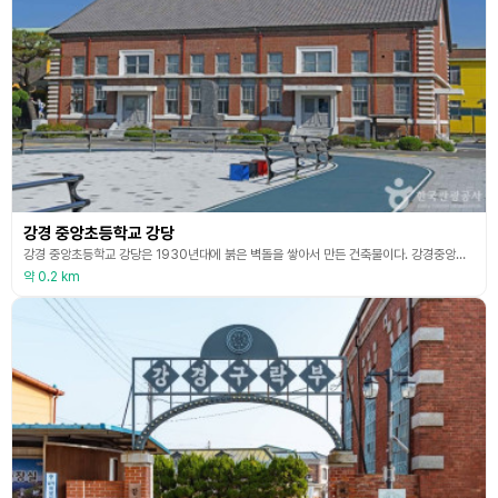
강경 중앙초등학교 강당
강경 중앙초등학교 강당은 1930년대에 붉은 벽돌을 쌓아서 만든 건축물이다. 강경중앙초등학교는 논산에서 가장 먼저 세워진 학교이자 졸업생 기수로 충남에서 가장 오래된 학교이다. 1905년 4월 2일에 2년제 사립학교인 보명학교로 개교한 이래, 1907년 4년제 강경공립보통학교, 1938년 강경중정공립심상소학교, 1941년 강경중정공립국민학교, 1946년 강경중앙초등학교로 여러 차례 학교 이름을 바꾸어 오늘에 이르고 있다. 강당은 1937년 6월 30일
약 0.2 km