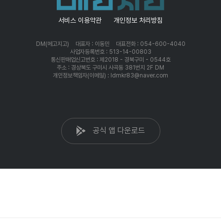
서비스 이용약관
개인정보 처리방침
DM(메고지고)
대표자 : 이동민
대표전화 : 054-600-4040
사업자등록번호 : 513-14-00803
통신판매업신고번호 : 제2018 - 경북구미 - 0544호
주소 : 경상북도 구미시 사곡동 381번지 2F DM
개인정보책임자(이메일) : ldmkr83@naver.com
공식 앱 다운로드