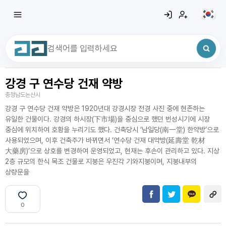
강경 구 연수당 건재 약방
최근 검색어
전체삭제
충청남도논산시
최근 검색어가 없습니다.
강경 구 연수당 건재 약방은 1920년대 강경시장 전경 사진 중에 현존하는
유일한 건물이다. 강경의 하시장(下市場)을 중심으로 했던 번성시기에 시장
중심에 위치하여 호황을 누리기도 했다. 건축당시 ‘남일당(南一堂) 한약방’으로
사용되었으며, 이후 건축주가 바뀌면서 ‘연수당 건재 대약방(延壽堂 乾材
大藥房)’으로 상호를 변경하여 운영되었고, 현재는 후손이 관리하고 있다. 지상
2층 규모의 한식 목조 건물로 지붕은 우진각 기와지붕이며, 지붕내부의
상량문을
0