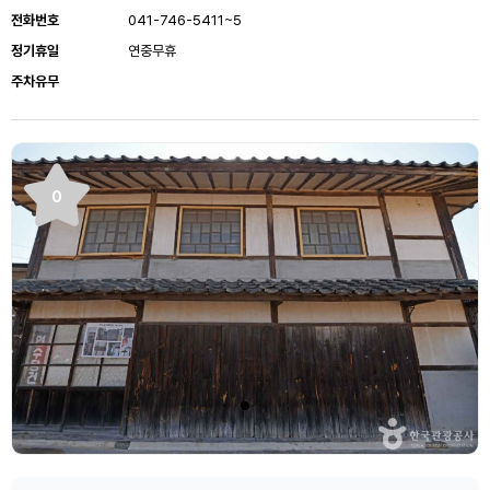
전화번호
041-746-5411~5
정기휴일
연중무휴
주차유무
0