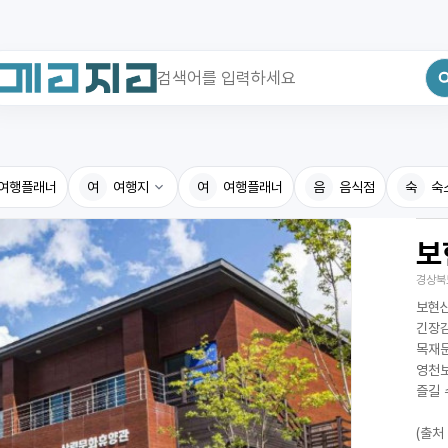
최근 검색어
전체삭제
여행플래너
최근 검색어가 없습니다.
여
여행지
여
여행플래너
음
음식점
숙
숙
보
국내여행지
국내맛
경상북
휴게소
고수의
보현산
전기충전소
음식용
긴장감
목재문
식물도감
영천보
즐길 
(출처