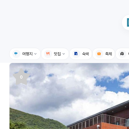
여행지
맛집
숙박
축제
국내여행지
국내맛집
0
휴게소
고수의레시피
전기충전소
음식용어사전
식물도감