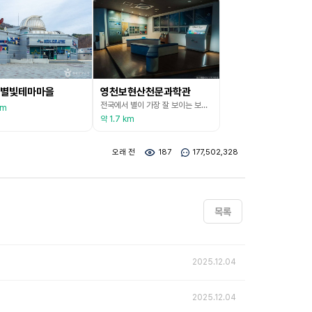
별빛테마마을
영천보현산천문과학관
전국에서 별이 가장 잘 보이는 보현산 정상(1,124m)에는 우리나라 천문 연구의 산실로 동양 최대의 구경을 자랑하는 1.8m 광학망원경 등 첨단 천체관측시설을 보유한 연구시설인 한국천문연구원 보현산 천문대가 위치하고 있다. 천문과학 학습시설 및 체험 전시, 캠핑 공간 등을 조성하여 청소년들에게 우주천문과학에 대한 꿈과 학습 기회를 제공한다. 일반인에게 개방되는 시설로는 천문과학관과 전시체험실이 있다. 천체과학관은 전시장과 계절별 별자리 영상을 상영하는
km
약 1.7 km
오래 전
187
177,502,328
목록
2025.12.04
2025.12.04