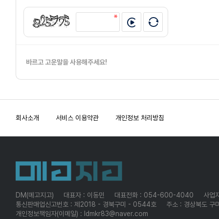
바르고 고운말을 사용해주세요!
회사소개
서비스 이용약관
개인정보 처리방침
DM(메고지고)
대표자 : 이동민
대표전화 : 054-600-4040
사업자
통신판매업신고번호 : 제2018 - 경북구미 - 0544호
주소 : 경상북도 구미
개인정보책임자(이메일) : ldmkr83@naver.com