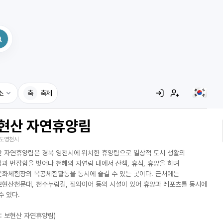
소
축
축제
현산 자연휴양림
집
도영천시
레시피
 자연휴양림은 경북 영천시에 위치한 휴양림으로 일상적 도시 생활의
어사전
과 번잡함을 벗어나 천혜의 자연림 내에서 산책, 휴식, 휴양을 하며
화체험장의 목공체험활동을 동시에 즐길 수 있는 곳이다. 근처에는
현산천문대, 천수누림길, 짚와이어 등의 시설이 있어 휴양과 레포츠를 동시에
수 있다.
 : 보현산 자연휴양림)