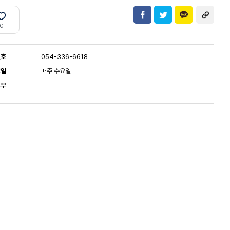
0
번호
054-336-6618
휴일
매주 수요일
유무